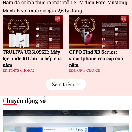
Nam đã chính thức ra mắt mẫu SUV điện Ford Mustang
Mach-E với mức giá gần 2,6 tỷ đồng.
TRULIVA UR61096H: Máy
OPPO Find X9 Series:
lọc nước RO âm tủ bếp của
smartphone cao cấp của
năm
năm
EDITOR'S CHOICE
EDITOR'S CHOICE
Xem thêm
Chuyển động số