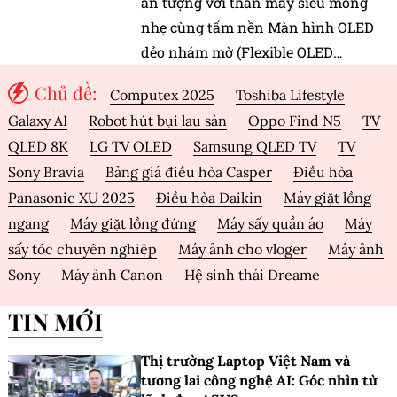
ấn tượng với thân máy siêu mỏng
nhẹ cùng tấm nền Màn hình OLED
dẻo nhám mờ (Flexible OLED
PaperMatt).
Chủ đề:
Computex 2025
Toshiba Lifestyle
Galaxy AI
Robot hút bụi lau sàn
Oppo Find N5
TV
QLED 8K
LG TV OLED
Samsung QLED TV
TV
Sony Bravia
Bảng giá điều hòa Casper
Điều hòa
Panasonic XU 2025
Điều hòa Daikin
Máy giặt lồng
ngang
Máy giặt lồng đứng
Máy sấy quần áo
Máy
sấy tóc chuyên nghiệp
Máy ảnh cho vloger
Máy ảnh
Sony
Máy ảnh Canon
Hệ sinh thái Dreame
TIN MỚI
Thị trường Laptop Việt Nam và
tương lai công nghệ AI: Góc nhìn từ