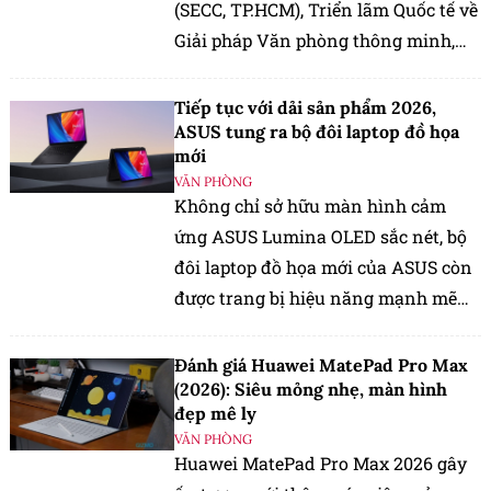
(SECC, TP.HCM), Triển lãm Quốc tế về
Giải pháp Văn phòng thông minh,
Thiết bị, Máy và Văn phòng phẩm
(VietOffice 2026) sẽ chính thức diễn
Tiếp tục với dải sản phẩm 2026,
ra.
ASUS tung ra bộ đôi laptop đồ họa
mới
VĂN PHÒNG
Không chỉ sở hữu màn hình cảm
ứng ASUS Lumina OLED sắc nét, bộ
đôi laptop đồ họa mới của ASUS còn
được trang bị hiệu năng mạnh mẽ
nhằm phục vụ các tác vụ AI và đồ
họa nặng ký.
Đánh giá Huawei MatePad Pro Max
(2026): Siêu mỏng nhẹ, màn hình
đẹp mê ly
VĂN PHÒNG
Huawei MatePad Pro Max 2026 gây