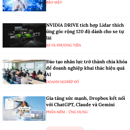
BẢO MẬT
NVIDIA DRIVE tích hợp Lidar thích
ứng góc rộng 120 độ dành cho xe tự
lái
XE VÀ PHƯƠNG TIỆN
Đào tạo nhân lực trở thành chìa khóa
để doanh nghiệp khai thác hiệu quả
AI
DOANH NGHIỆP SỐ
Gia tăng sức mạnh, Dropbox kết nối
với ChatGPT, Claude và Gemini
PHẦN MỀM - ỨNG DỤNG