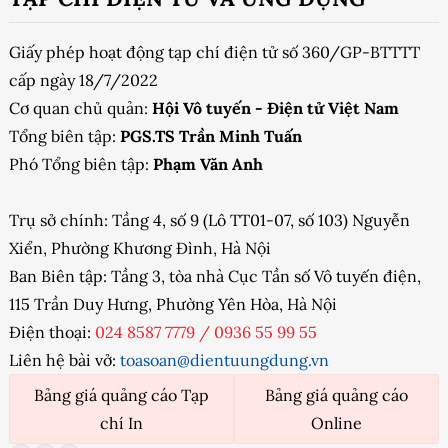
Giấy phép hoạt động tạp chí điện tử số 360/GP-BTTTT
cấp ngày 18/7/2022
Cơ quan chủ quản:
Hội Vô tuyến - Điện tử Việt Nam
Tổng biên tập:
PGS.TS Trần Minh Tuấn
Phó Tổng biên tập:
Phạm Văn Anh
Trụ sở chính: Tầng 4, số 9 (Lô TT01-07, số 103) Nguyễn
Xiển, Phường Khương Đình, Hà Nội
Ban Biên tập: Tầng 3, tòa nhà Cục Tần số Vô tuyến điện,
115 Trần Duy Hưng, Phường Yên Hòa, Hà Nội
Điện thoại:
024 8587 7779
/
0936 55 99 55
Liên hệ bài vở:
toasoan@dientuungdung.vn
Bảng giá quảng cáo Tạp
Bảng giá quảng cáo
chí In
Online