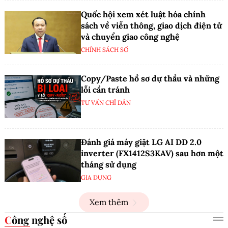
Quốc hội xem xét luật hóa chính
sách về viễn thông, giao dịch điện tử
và chuyển giao công nghệ
CHÍNH SÁCH SỐ
Copy/Paste hồ sơ dự thầu và những
lỗi cần tránh
TƯ VẤN CHỈ DẪN
Đánh giá máy giặt LG AI DD 2.0
inverter (FX1412S3KAV) sau hơn một
tháng sử dụng
GIA DỤNG
Xem thêm
Công nghệ số