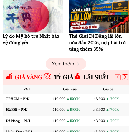
Lý do Mỹ hỗ trợ Nhật bảo
Thế Giới Di Động lãi lớn
vệ đồng yên
nửa đầu 2026, nợ phải trả
tăng thêm 35%
Xem thêm
GIÁ VÀNG
TỶ GIÁ
LÃI SUẤT
PNJ
Giá mua
Giá bán
TPHCM - PNJ
140,000
▲1500K
143,900
▲1700K
Hà Nội - PNJ
140,000
▲1500K
143,900
▲1700K
Đà Nẵng - PNJ
140,000
▲1500K
143,900
▲1700K
Miền Tây - PNJ
140,000
▲1500K
143,900
▲1700K