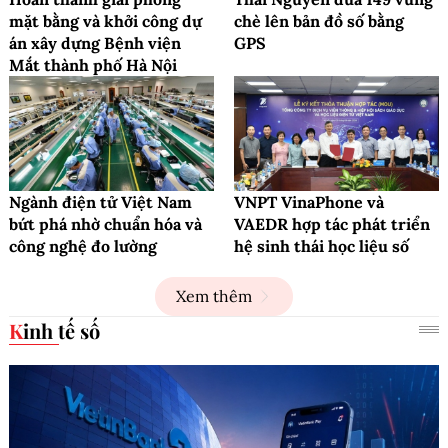
mặt bằng và khởi công dự
chè lên bản đồ số bằng
án xây dựng Bệnh viện
GPS
Mắt thành phố Hà Nội
Ngành điện tử Việt Nam
VNPT VinaPhone và
bứt phá nhờ chuẩn hóa và
VAEDR hợp tác phát triển
công nghệ đo lường
hệ sinh thái học liệu số
Xem thêm
Kinh tế số