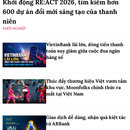
Khởi động RE:ACT 2026, tìm kiếm hơn
600 dự án đổi mới sáng tạo của thanh
niên
KHỞI NGHIỆP
VietinBank lãi lớn, dòng tiền thanh
toán suy giảm giữa cuộc đua ngân
hàng số
Thúc đẩy thương hiệu Việt vươn tầm
khu vực, Moonfolks chính thức ra
mắt tại Việt Nam
Giao dịch dễ dàng, nhận quà kiệt tác
từ ABBank