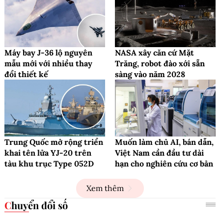
Máy bay J-36 lộ nguyên
NASA xây căn cứ Mặt
mẫu mới với nhiều thay
Trăng, robot đào xới sẵn
đổi thiết kế
sàng vào năm 2028
Trung Quốc mở rộng triển
Muốn làm chủ AI, bán dẫn,
khai tên lửa YJ-20 trên
Việt Nam cần đầu tư dài
tàu khu trục Type 052D
hạn cho nghiên cứu cơ bản
Xem thêm
Chuyển đổi số