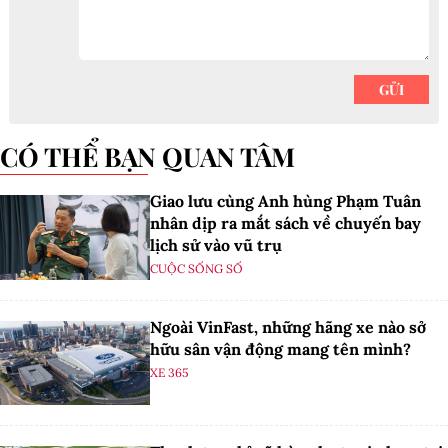
CÓ THỂ BẠN QUAN TÂM
Giao lưu cùng Anh hùng Phạm Tuân
nhân dịp ra mắt sách về chuyến bay
lịch sử vào vũ trụ
CUỘC SỐNG SỐ
Ngoài VinFast, những hãng xe nào sở
hữu sân vận động mang tên mình?
XE 365