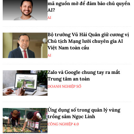
mã nguồn mở để đảm bảo chủ quyền
AI?
AI
Bộ trưởng Vũ Hải Quân giữ cương vị
Chủ tịch Mạng lưới chuyên gia AI
Việt Nam toàn cầu
AI
Zalo và Google chung tay ra mắt
Trung tâm an toàn
DOANH NGHIỆP SỐ
Ứng dụng số trong quản lý vùng
trồng sâm Ngọc Linh
CÔNG NGHIỆP 4.0