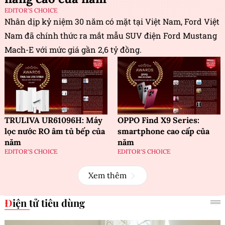
EDITOR'S CHOICE
Nhân dịp kỷ niệm 30 năm có mặt tại Việt Nam, Ford Việt
Nam đã chính thức ra mắt mẫu SUV điện Ford Mustang
Mach-E với mức giá gần 2,6 tỷ đồng.
TRULIVA UR61096H: Máy
OPPO Find X9 Series:
lọc nước RO âm tủ bếp của
smartphone cao cấp của
năm
năm
EDITOR'S CHOICE
EDITOR'S CHOICE
Xem thêm
Điện tử tiêu dùng