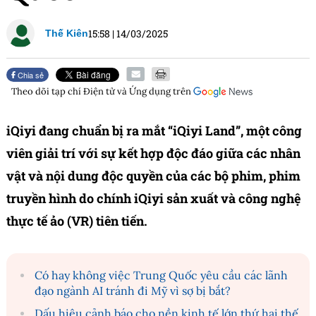
15:58
|
14/03/2025
Thế Kiên
Chia sẻ
Theo dõi tạp chí
Điện tử và Ứng dụng
trên
iQiyi đang chuẩn bị ra mắt “iQiyi Land”, một công
viên giải trí với sự kết hợp độc đáo giữa các nhân
vật và nội dung độc quyền của các bộ phim, phim
truyền hình do chính iQiyi sản xuất và công nghệ
thực tế ảo (VR) tiên tiến.
Có hay không việc Trung Quốc yêu cầu các lãnh
đạo ngành AI tránh đi Mỹ vì sợ bị bắt?
Dấu hiệu cảnh báo cho nền kinh tế lớn thứ hai thế