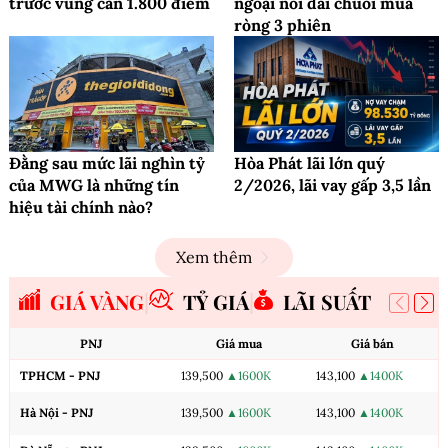
trước vùng cản 1.800 điểm
ngoại nối dài chuỗi mua
ròng 3 phiên
Đằng sau mức lãi nghìn tỷ
Hòa Phát lãi lớn quý
của MWG là những tín
2/2026, lãi vay gấp 3,5 lần
hiệu tài chính nào?
Xem thêm
GIÁ VÀNG
TỶ GIÁ
LÃI SUẤT
PNJ
Giá mua
Giá bán
TPHCM - PNJ
139,500
▲1600K
143,100
▲1400K
Hà Nội - PNJ
139,500
▲1600K
143,100
▲1400K