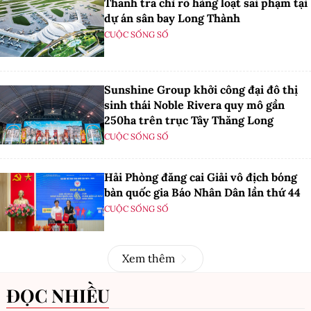
Thanh tra chỉ rõ hàng loạt sai phạm tại
dự án sân bay Long Thành
CUỘC SỐNG SỐ
Sunshine Group khởi công đại đô thị
sinh thái Noble Rivera quy mô gần
250ha trên trục Tây Thăng Long
CUỘC SỐNG SỐ
Hải Phòng đăng cai Giải vô địch bóng
bàn quốc gia Báo Nhân Dân lần thứ 44
CUỘC SỐNG SỐ
Xem thêm
ĐỌC NHIỀU