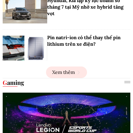
Hyundai, Kia lập kỷ lục doanh số
tháng 7 tại Mỹ nhờ xe hybrid tăng
vọt
Pin natri-ion có thể thay thế pin
lithium trên xe điện?
Xem thêm
Gaming