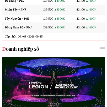
Đà Nẵng - PNJ
139,500
▲1600K
143,100
▲1400K
Miền Tây - PNJ
139,500
▲1600K
143,100
▲1400K
Tây Nguyên - PNJ
139,500
▲1600K
143,100
▲1400K
Đông Nam Bộ - PNJ
139,500
▲1600K
143,100
▲1400K
Cập nhật: 06/08/2026 09:45
Doanh nghiệp số