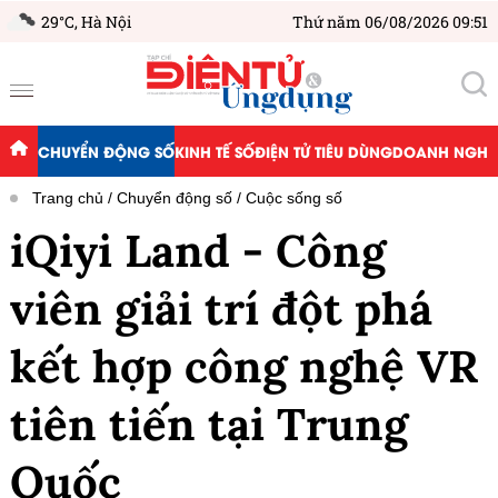
29°C,
Hà Nội
Thứ năm 06/08/2026 09:51
CHUYỂN ĐỘNG SỐ
KINH TẾ SỐ
ĐIỆN TỬ TIÊU DÙNG
DOANH NGHIỆ
Trang chủ
Chuyển động số
Cuộc sống số
iQiyi Land - Công
viên giải trí đột phá
kết hợp công nghệ VR
tiên tiến tại Trung
Quốc