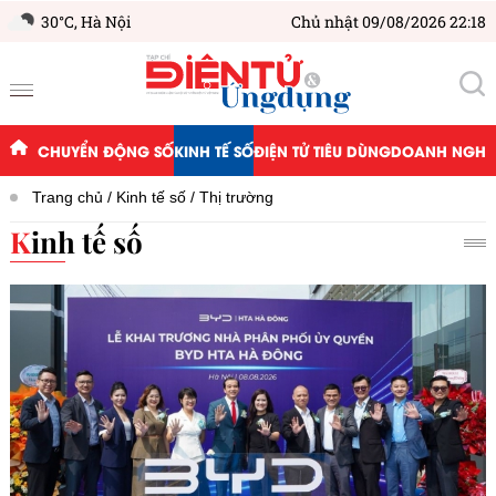
30°C,
Hà Nội
Chủ nhật 09/08/2026 22:18
CHUYỂN ĐỘNG SỐ
KINH TẾ SỐ
ĐIỆN TỬ TIÊU DÙNG
DOANH NGHIỆ
Trang chủ
Kinh tế số
Thị trường
Kinh tế số