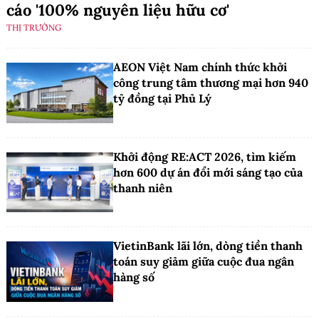
cáo '100% nguyên liệu hữu cơ'
THỊ TRƯỜNG
AEON Việt Nam chính thức khởi
công trung tâm thương mại hơn 940
tỷ đồng tại Phủ Lý
Khởi động RE:ACT 2026, tìm kiếm
hơn 600 dự án đổi mới sáng tạo của
thanh niên
VietinBank lãi lớn, dòng tiền thanh
toán suy giảm giữa cuộc đua ngân
hàng số