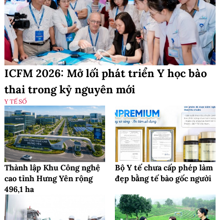
ICFM 2026: Mở lối phát triển Y học bào
thai trong kỷ nguyên mới
Y TẾ SỐ
Thành lập Khu Công nghệ
Bộ Y tế chưa cấp phép làm
cao tỉnh Hưng Yên rộng
đẹp bằng tế bào gốc người
496,1 ha