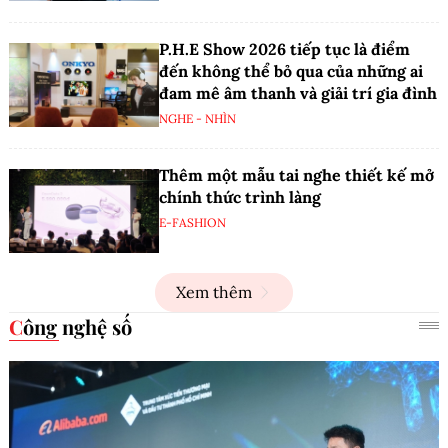
P.H.E Show 2026 tiếp tục là điểm
đến không thể bỏ qua của những ai
đam mê âm thanh và giải trí gia đình
NGHE - NHÌN
Thêm một mẫu tai nghe thiết kế mở
chính thức trình làng
E-FASHION
Xem thêm
Công nghệ số