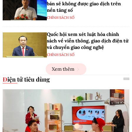
bán sẽ không được giao dịch trên
nền tảng số
CHÍNH SÁCH SỐ
Quốc hội xem xét luật hóa chính
sách về viễn thông, giao dịch điện tử
và chuyển giao công nghệ
CHÍNH SÁCH SỐ
Xem thêm
Điện tử tiêu dùng