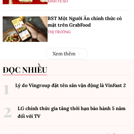
KINH TẾ SỐ
BST Một Người Ăn chính thức có
mặt trên GrabFood
THỊ TRƯỜNG
Xem thêm
ĐỌC NHIỀU
Lý do Vingroup đặt tên sân vận động là VinFast
2
LG chính thức gia tăng thời hạn bảo hành 5 năm
đối với TV