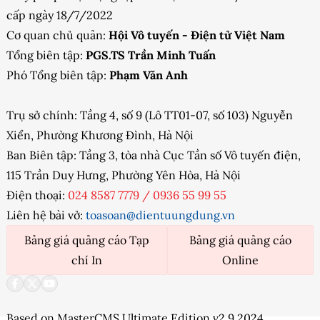
cấp ngày 18/7/2022
Cơ quan chủ quản:
Hội Vô tuyến - Điện tử Việt Nam
Tổng biên tập:
PGS.TS Trần Minh Tuấn
Phó Tổng biên tập:
Phạm Văn Anh
Trụ sở chính: Tầng 4, số 9 (Lô TT01-07, số 103) Nguyễn
Xiển, Phường Khương Đình, Hà Nội
Ban Biên tập: Tầng 3, tòa nhà Cục Tần số Vô tuyến điện,
115 Trần Duy Hưng, Phường Yên Hòa, Hà Nội
Điện thoại:
024 8587 7779
/
0936 55 99 55
Liên hệ bài vở:
toasoan@dientuungdung.vn
Bảng giá quảng cáo Tạp
Bảng giá quảng cáo
chí In
Online
Based on MasterCMS Ultimate Edition v2.9 2024