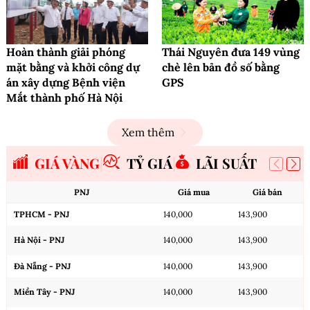
Hoàn thành giải phóng
Thái Nguyên đưa 149 vùng
mặt bằng và khởi công dự
chè lên bản đồ số bằng
án xây dựng Bệnh viện
GPS
Mắt thành phố Hà Nội
Xem thêm
GIÁ VÀNG
TỶ GIÁ
LÃI SUẤT
PNJ
Giá mua
Giá bán
TPHCM - PNJ
140,000
143,900
Hà Nội - PNJ
140,000
143,900
Đà Nẵng - PNJ
140,000
143,900
Miền Tây - PNJ
140,000
143,900