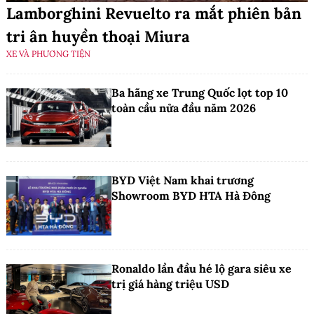
Lamborghini Revuelto ra mắt phiên bản
tri ân huyền thoại Miura
XE VÀ PHƯƠNG TIỆN
Ba hãng xe Trung Quốc lọt top 10
toàn cầu nửa đầu năm 2026
BYD Việt Nam khai trương
Showroom BYD HTA Hà Đông
Ronaldo lần đầu hé lộ gara siêu xe
trị giá hàng triệu USD