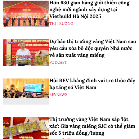
Hơn 630 gian hàng giới thiệu công
nghệ mới ngành xây dựng tại
Vietbuild Hà Nội 2025
THỊ TRƯỜNG
Dự báo thị trường vàng Việt Nam sau
yêu cầu xóa bỏ độc quyền Nhà nước
về sản xuất vàng miếng
PODCAST
Hội REV khẳng định vai trò thúc đẩy
hạ tầng số Việt Nam
REVNEWS
Thị trường vàng Việt Nam sắp 'lột
xác': Giá vàng miếng SJC có thể giảm
sốc 5 triệu đồng/lượng