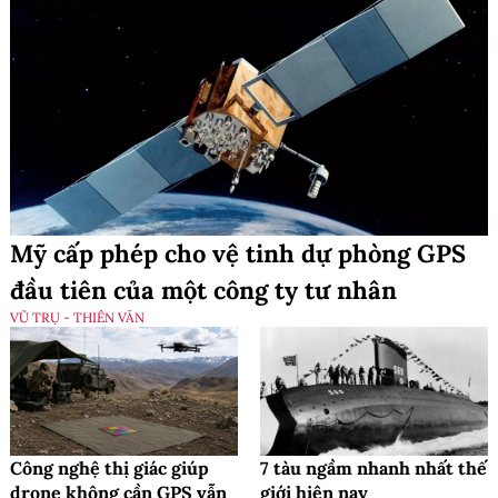
Mỹ cấp phép cho vệ tinh dự phòng GPS
đầu tiên của một công ty tư nhân
VŨ TRỤ - THIÊN VĂN
Công nghệ thị giác giúp
7 tàu ngầm nhanh nhất thế
drone không cần GPS vẫn
giới hiện nay