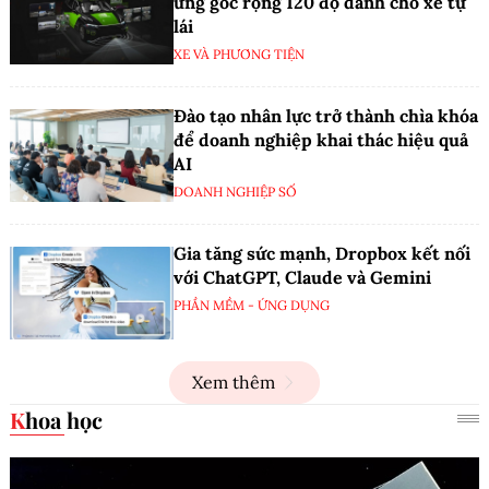
ứng góc rộng 120 độ dành cho xe tự
lái
XE VÀ PHƯƠNG TIỆN
Đào tạo nhân lực trở thành chìa khóa
để doanh nghiệp khai thác hiệu quả
AI
DOANH NGHIỆP SỐ
Gia tăng sức mạnh, Dropbox kết nối
với ChatGPT, Claude và Gemini
PHẦN MỀM - ỨNG DỤNG
Xem thêm
Khoa học