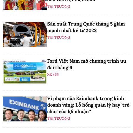
THỊ TRƯỜNG
Sản xuất Trung Quốc tháng 5 giảm
mạnh nhất kể từ 2022
THỊ TRƯỜNG
Ford Việt Nam mở chương trình ưu
đãi tháng 6
XE 365
Vi phạm của Eximbank trong kinh
doanh vàng: Lỗ hổng quản lý hay 'trò
chơi' của lợi nhuận?
THỊ TRƯỜNG