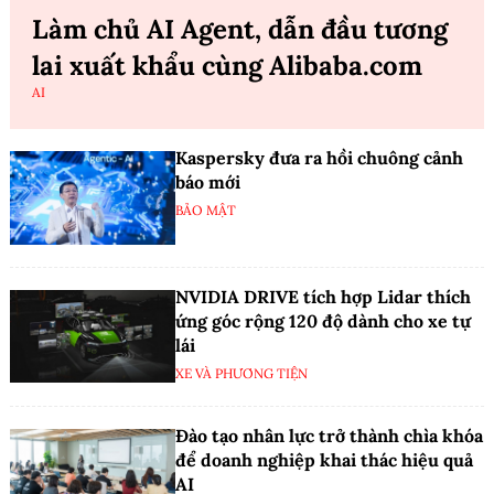
Làm chủ AI Agent, dẫn đầu tương
lai xuất khẩu cùng Alibaba.com
AI
Kaspersky đưa ra hồi chuông cảnh
báo mới
BẢO MẬT
NVIDIA DRIVE tích hợp Lidar thích
ứng góc rộng 120 độ dành cho xe tự
lái
XE VÀ PHƯƠNG TIỆN
Đào tạo nhân lực trở thành chìa khóa
để doanh nghiệp khai thác hiệu quả
AI