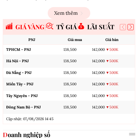
Xem thêm
GIÁ VÀNG
TỶ GIÁ
LÃI SUẤT
PNJ
Giá mua
Giá bán
TPHCM - PNJ
138,500
142,000
▼500K
Hà Nội - PNJ
138,500
142,000
▼500K
Đà Nẵng - PNJ
138,500
142,000
▼500K
Miền Tây - PNJ
138,500
142,000
▼500K
Tây Nguyên - PNJ
138,500
142,000
▼500K
Đông Nam Bộ - PNJ
138,500
142,000
▼500K
Cập nhật: 07/08/2026 14:45
Doanh nghiệp số