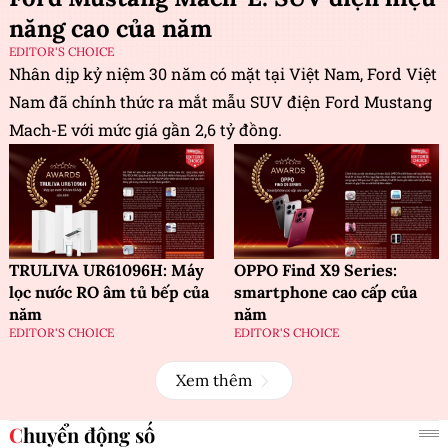
năng cao của năm
EDITOR'S CHOICE
Nhân dịp kỷ niệm 30 năm có mặt tại Việt Nam, Ford Việt
Nam đã chính thức ra mắt mẫu SUV điện Ford Mustang
Mach-E với mức giá gần 2,6 tỷ đồng.
TRULIVA UR61096H: Máy
OPPO Find X9 Series:
lọc nước RO âm tủ bếp của
smartphone cao cấp của
năm
năm
EDITOR'S CHOICE
EDITOR'S CHOICE
Xem thêm
Chuyển động số