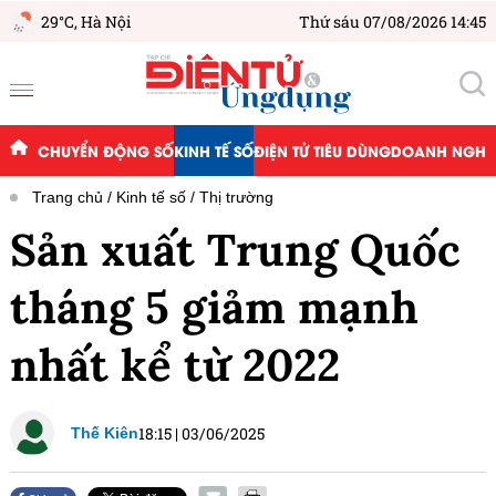
29°C,
Hà Nội
Thứ sáu 07/08/2026 14:45
CHUYỂN ĐỘNG SỐ
KINH TẾ SỐ
ĐIỆN TỬ TIÊU DÙNG
DOANH NGHIỆ
Trang chủ
Kinh tế số
Thị trường
Sản xuất Trung Quốc
tháng 5 giảm mạnh
nhất kể từ 2022
18:15
|
03/06/2025
Thế Kiên