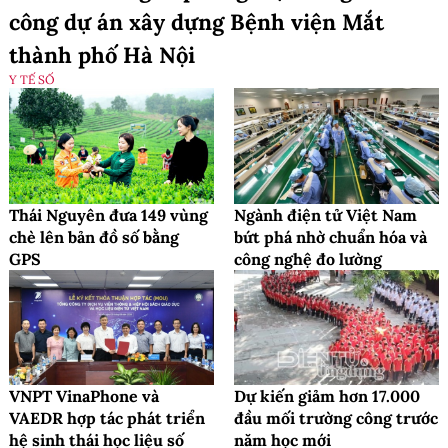
công dự án xây dựng Bệnh viện Mắt
thành phố Hà Nội
Y TẾ SỐ
Thái Nguyên đưa 149 vùng
Ngành điện tử Việt Nam
chè lên bản đồ số bằng
bứt phá nhờ chuẩn hóa và
GPS
công nghệ đo lường
VNPT VinaPhone và
Dự kiến giảm hơn 17.000
VAEDR hợp tác phát triển
đầu mối trường công trước
hệ sinh thái học liệu số
năm học mới