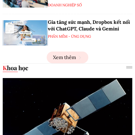
DOANH NGHIỆP SỐ
Gia tăng sức mạnh, Dropbox kết nối
với ChatGPT, Claude và Gemini
PHẦN MỀM - ỨNG DỤNG
Xem thêm
Khoa học