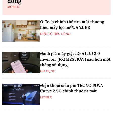
đồng
MOBILE
O-Tech chính thức ra mắt thương
hiệu máy lọc nước ANJIER
ĐIỆN TỬ TIÊU DÙNG
Đánh giá máy giặt LG AI DD 2.0
inverter (FX1412S3KAV) sau hơn một
tháng sử dụng
GIA DỤNG
Điện thoại siêu pin TECNO POVA
Curve 2 5G chính thức ra mắt
MOBILE