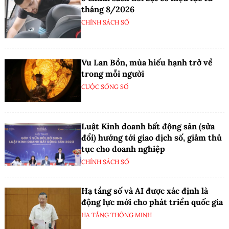
tháng 8/2026
CHÍNH SÁCH SỐ
Vu Lan Bồn, mùa hiếu hạnh trở về
trong mỗi người
CUỘC SỐNG SỐ
Luật Kinh doanh bất động sản (sửa
đổi) hướng tới giao dịch số, giảm thủ
tục cho doanh nghiệp
CHÍNH SÁCH SỐ
Hạ tầng số và AI được xác định là
động lực mới cho phát triển quốc gia
HẠ TẦNG THÔNG MINH