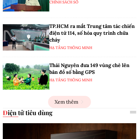
CHÍNH SÁCH SỐ
TP.HCM ra mắt Trung tâm tác chiến
điện tử 114, số hóa quy trình chữa
cháy
HẠ TẦNG THÔNG MINH
Thái Nguyên đưa 149 vùng chè lên
bản đồ số bằng GPS
HẠ TẦNG THÔNG MINH
Xem thêm
Điện tử tiêu dùng