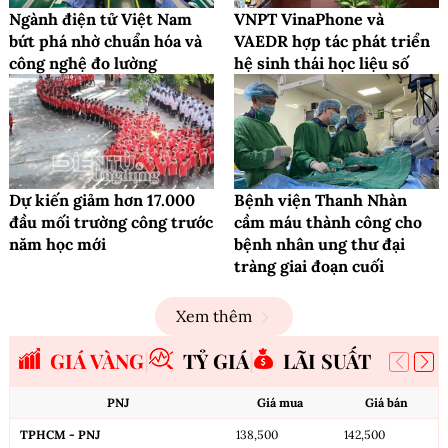
Ngành điện tử Việt Nam
VNPT VinaPhone và
bứt phá nhờ chuẩn hóa và
VAEDR hợp tác phát triển
công nghệ đo lường
hệ sinh thái học liệu số
Dự kiến giảm hơn 17.000
Bệnh viện Thanh Nhàn
đầu mối trường công trước
cầm máu thành công cho
năm học mới
bệnh nhân ung thư đại
tràng giai đoạn cuối
Xem thêm
GIÁ VÀNG
TỶ GIÁ
LÃI SUẤT
PNJ
Giá mua
Giá bán
TPHCM - PNJ
138,500
142,500