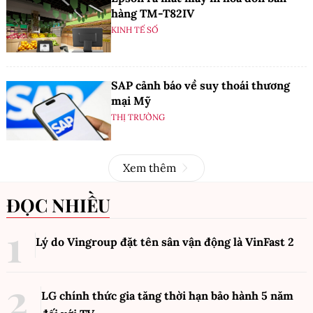
hàng TM-T82IV
KINH TẾ SỐ
SAP cảnh báo về suy thoái thương
mại Mỹ
THỊ TRƯỜNG
Xem thêm
ĐỌC NHIỀU
Lý do Vingroup đặt tên sân vận động là VinFast
2
LG chính thức gia tăng thời hạn bảo hành 5 năm