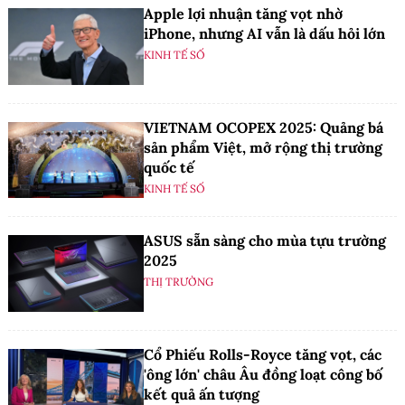
Apple lợi nhuận tăng vọt nhờ
iPhone, nhưng AI vẫn là dấu hỏi lớn
KINH TẾ SỐ
VIETNAM OCOPEX 2025: Quảng bá
sản phẩm Việt, mở rộng thị trường
quốc tế
KINH TẾ SỐ
ASUS sẵn sàng cho mùa tựu trường
2025
THỊ TRƯỜNG
Cổ Phiếu Rolls-Royce tăng vọt, các
'ông lớn' châu Âu đồng loạt công bố
kết quả ấn tượng