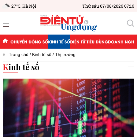
27°C,
Hà Nội
Thứ sáu 07/08/2026 07:16
CHUYỂN ĐỘNG SỐ
KINH TẾ SỐ
ĐIỆN TỬ TIÊU DÙNG
DOANH NGHIỆ
Trang chủ
Kinh tế số
Thị trường
Kinh tế số