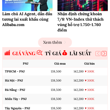
Làm chủ AI Agent, dẫn đầu
Nhận định chứng khoán
tương lai xuất khẩu cùng
7/8: VN-Index thử thách
Alibaba.com
vùng hỗ trợ 1.750-1.760
điểm
Xem thêm
GIÁ VÀNG
TỶ GIÁ
LÃI SUẤT
PNJ
Giá mua
Giá bán
TPHCM - PNJ
138,500
142,200
▼300K
Hà Nội - PNJ
138,500
142,200
▼300K
Đà Nẵng - PNJ
138,500
142,200
▼300K
Miền Tây - PNJ
138,500
142,200
▼300K
Tây Nguyên - PNJ
138,500
142,200
▼300K