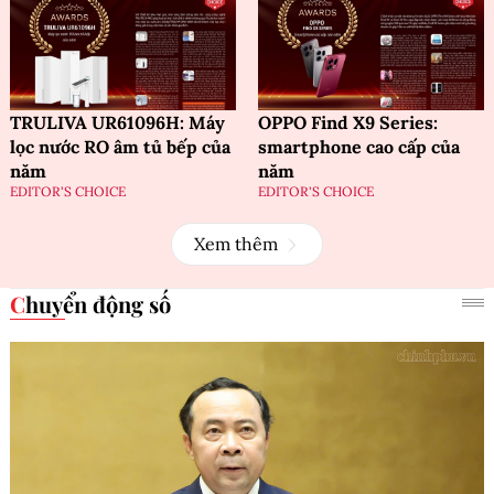
TRULIVA UR61096H: Máy
OPPO Find X9 Series:
lọc nước RO âm tủ bếp của
smartphone cao cấp của
năm
năm
EDITOR'S CHOICE
EDITOR'S CHOICE
Xem thêm
Chuyển động số