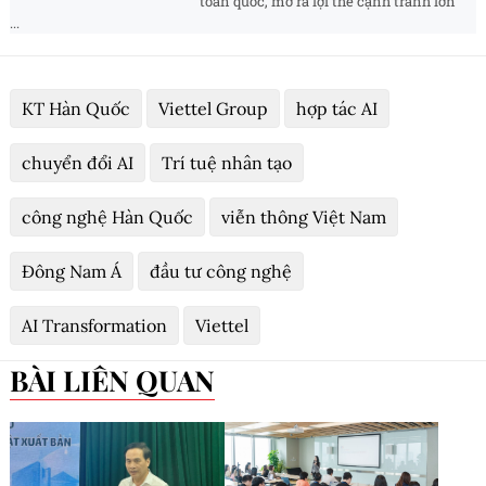
toàn quốc, mở ra lợi thế cạnh tranh lớn
...
KT Hàn Quốc
Viettel Group
hợp tác AI
chuyển đổi AI
Trí tuệ nhân tạo
công nghệ Hàn Quốc
viễn thông Việt Nam
Đông Nam Á
đầu tư công nghệ
AI Transformation
Viettel
BÀI LIÊN QUAN