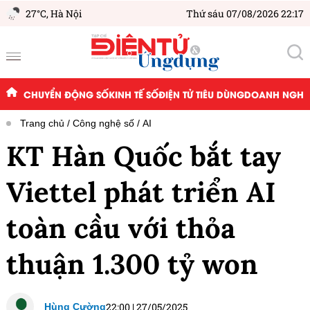
27°C,
Hà Nội
Thứ sáu 07/08/2026 22:17
CHUYỂN ĐỘNG SỐ
KINH TẾ SỐ
ĐIỆN TỬ TIÊU DÙNG
DOANH NGHIỆ
Trang chủ
Công nghệ số
AI
KT Hàn Quốc bắt tay
Viettel phát triển AI
toàn cầu với thỏa
thuận 1.300 tỷ won
22:00
|
27/05/2025
Hùng Cường