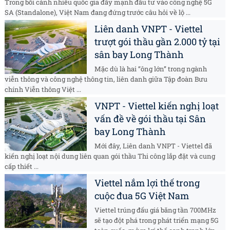
Trong bối cảnh nhiều quốc gia đẩy mạnh đầu tư vào công nghệ 5G
SA (Standalone), Việt Nam đang đứng trước câu hỏi về lộ ...
Liên danh VNPT - Viettel
trượt gói thầu gần 2.000 tỷ tại
sân bay Long Thành
Mặc dù là hai “ông lớn” trong ngành
viễn thông và công nghệ thông tin, liên danh giữa Tập đoàn Bưu
chính Viễn thông Việt ...
VNPT - Viettel kiến nghị loạt
vấn đề về gói thầu tại Sân
bay Long Thành
Mới đây, Liên danh VNPT - Viettel đã
kiến nghị loạt nội dung liên quan gói thầu Thi công lắp đặt và cung
cấp thiết ...
Viettel nắm lợi thế trong
cuộc đua 5G Việt Nam
Viettel trúng đấu giá băng tần 700MHz
sẽ tạo đột phá trong phát triển mạng 5G