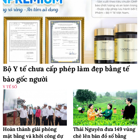
Bộ Y tế chưa cấp phép làm đẹp bằng tế
bào gốc người
Y TẾ SỐ
Hoàn thành giải phóng
Thái Nguyên đưa 149 vùng
mặt bằng và khởi công dự
chè lên bản đồ số bằng