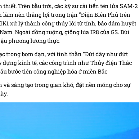
thiết. Trên bầu trời, các kỹ sư cải tiến tên lửa SAM-2
 làm nên thắng lợi trong trận “Điện Biên Phủ trên
K1 xử lý thành công thủy lôi từ tính, bảo đảm huyết
Nam. Ngoài đồng ruộng, giống lúa IR8 của GS. Bùi
hậu phương lương thực.
lạc trong bom đạn, với tinh thần “Đứt dây như đứt
y dựng kinh tế, các công trình như Thủy điện Thác
ấu bước tiến công nghiệp hóa ở miền Bắc.
 và sáng tạo trong gian khó, đặt nền móng cho sự
ày.