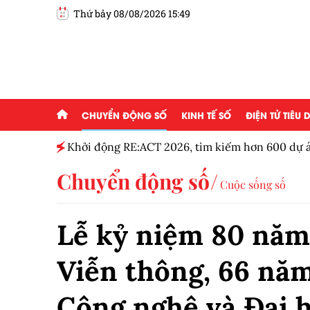
Thứ bảy 08/08/2026 15:49
CHUYỂN ĐỘNG SỐ
KINH TẾ SỐ
ĐIỆN TỬ TIÊU
g ai đam
Khởi động RE:ACT 2026, tìm kiếm hơn 600 dự á
thanh niên
Chuyển động số
Cuộc sống số
Lễ kỷ niệm 80 năm
Viễn thông, 66 nă
Công nghệ và Đại h