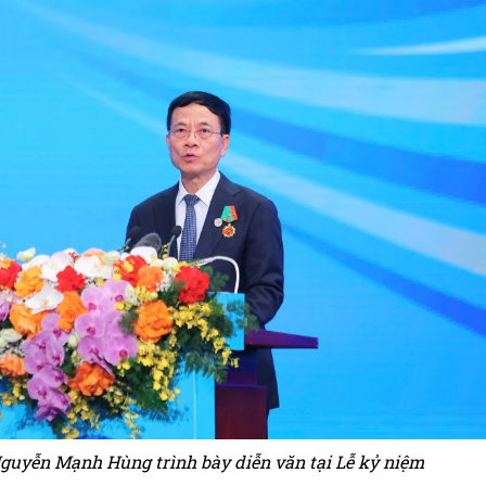
guyễn Mạnh Hùng trình bày diễn văn tại Lễ kỷ niệm