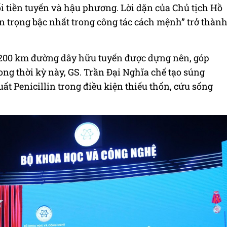
 tiền tuyến và hậu phương. Lời dặn của Chủ tịch Hồ
an trọng bậc nhất trong công tác cách mệnh” trở thàn
1.200 km đường dây hữu tuyến được dựng nên, góp
ong thời kỳ này, GS. Trần Đại Nghĩa chế tạo súng
t Penicillin trong điều kiện thiếu thốn, cứu sống