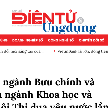
 DÙNG
DOANH NGHIỆP SỐ
CÔNG NGHỆ SỐ
CHUYỂN ĐỔI SỐ
n đổi mới sáng tạo của
VietinBank lãi lớn, dòng ti
số
 ngành Bưu chính và
m ngành Khoa học và
ội Thi đua yêu nước lầ