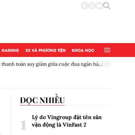
GAMING
XE VÀ PHƯƠNG TIỆN
KHOA HỌC
ền thanh toán suy giảm giữa cuộc đua ngân hàng
Thêm một
ĐỌC NHIỀU
Lý do Vingroup đặt tên sân
vận động là VinFast
2
n