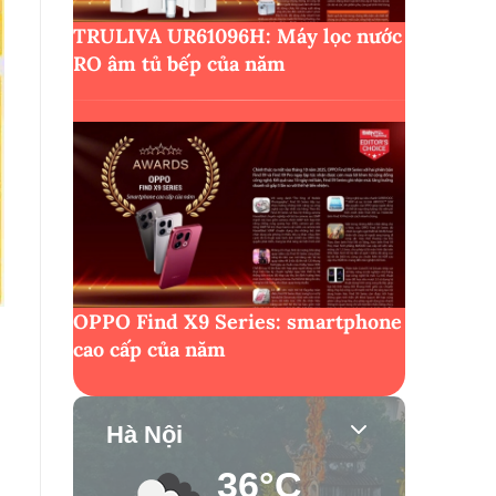
TRULIVA UR61096H: Máy lọc nước
RO âm tủ bếp của năm
OPPO Find X9 Series: smartphone
cao cấp của năm
Hà Nội
36°C