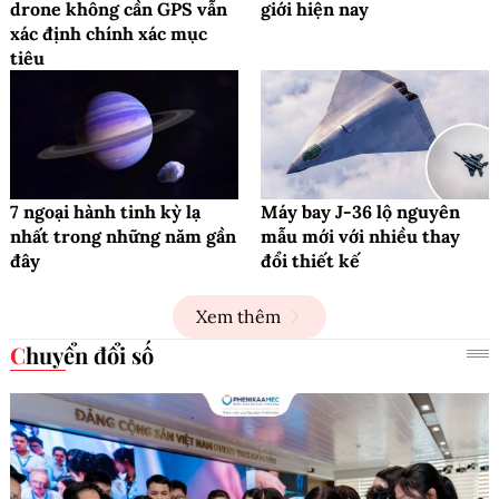
drone không cần GPS vẫn
giới hiện nay
xác định chính xác mục
tiêu
7 ngoại hành tinh kỳ lạ
Máy bay J-36 lộ nguyên
nhất trong những năm gần
mẫu mới với nhiều thay
đây
đổi thiết kế
Xem thêm
Chuyển đổi số