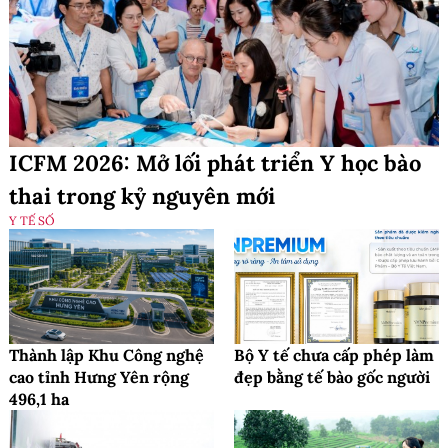
ICFM 2026: Mở lối phát triển Y học bào
thai trong kỷ nguyên mới
Y TẾ SỐ
Thành lập Khu Công nghệ
Bộ Y tế chưa cấp phép làm
cao tỉnh Hưng Yên rộng
đẹp bằng tế bào gốc người
496,1 ha