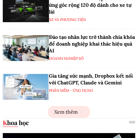
ứng góc rộng 120 độ dành cho xe tự
lái
XE VÀ PHƯƠNG TIỆN
Đào tạo nhân lực trở thành chìa khóa
để doanh nghiệp khai thác hiệu quả
AI
DOANH NGHIỆP SỐ
Gia tăng sức mạnh, Dropbox kết nối
với ChatGPT, Claude và Gemini
PHẦN MỀM - ỨNG DỤNG
Xem thêm
Khoa học