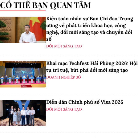
CÓ THỂ BẠN QUAN TÂM
Kiện toàn nhân sự Ban Chỉ đạo Trung
ương về phát triển khoa học, công
nghệ, đổi mới sáng tạo và chuyển đổi
số
ĐỔI MỚI SÁNG TẠO
Khai mạc Techfest Hải Phòng 2026: Hội
tụ trí tuệ, bứt phá đổi mới sáng tạo
DOANH NGHIỆP SỐ
Diễn đàn Chính phủ số Visa 2026
ĐỔI MỚI SÁNG TẠO