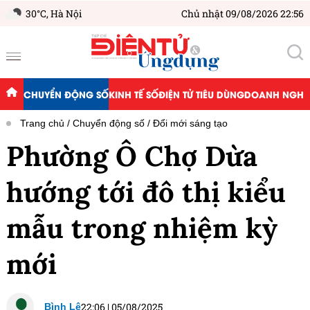
30°C,
Hà Nội
Chủ nhật 09/08/2026 22:56
CHUYỂN ĐỘNG SỐ
KINH TẾ SỐ
ĐIỆN TỬ TIÊU DÙNG
DOANH NGHIỆ
Trang chủ
Chuyển động số
Đổi mới sáng tạo
Phường Ô Chợ Dừa
hướng tới đô thị kiểu
mẫu trong nhiệm kỳ
mới
22:06
|
05/08/2025
Bình Lê