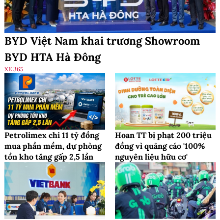
BYD Việt Nam khai trương Showroom
BYD HTA Hà Đông
XE 365
Petrolimex chi 11 tỷ đồng
Hoan TT bị phạt 200 triệu
mua phần mềm, dự phòng
đồng vì quảng cáo '100%
tồn kho tăng gấp 2,5 lần
nguyên liệu hữu cơ'