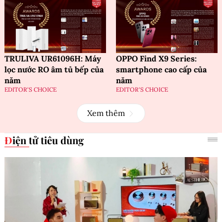
TRULIVA UR61096H: Máy
OPPO Find X9 Series:
lọc nước RO âm tủ bếp của
smartphone cao cấp của
năm
năm
EDITOR'S CHOICE
EDITOR'S CHOICE
Xem thêm
Điện tử tiêu dùng