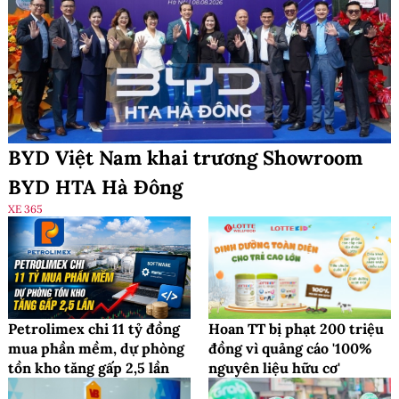
BYD Việt Nam khai trương Showroom
BYD HTA Hà Đông
XE 365
Petrolimex chi 11 tỷ đồng
Hoan TT bị phạt 200 triệu
mua phần mềm, dự phòng
đồng vì quảng cáo '100%
tồn kho tăng gấp 2,5 lần
nguyên liệu hữu cơ'