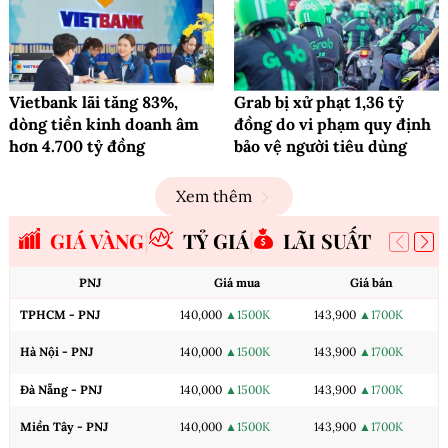
Vietbank lãi tăng 83%,
Grab bị xử phạt 1,36 tỷ
dòng tiền kinh doanh âm
đồng do vi phạm quy định
hơn 4.700 tỷ đồng
bảo vệ người tiêu dùng
Xem thêm
GIÁ VÀNG
TỶ GIÁ
LÃI SUẤT
PNJ
Giá mua
Giá bán
TPHCM - PNJ
140,000
▲1500K
143,900
▲1700K
Hà Nội - PNJ
140,000
▲1500K
143,900
▲1700K
Đà Nẵng - PNJ
140,000
▲1500K
143,900
▲1700K
Miền Tây - PNJ
140,000
▲1500K
143,900
▲1700K