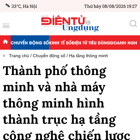
33°C,
Hà Nội
Thứ bảy 08/08/2026 19:27
CHUYỂN ĐỘNG SỐ
KINH TẾ SỐ
ĐIỆN TỬ TIÊU DÙNG
DOANH NGHIỆ
Trang chủ
Chuyển động số
Hạ tầng thông minh
Thành phố thông
minh và nhà máy
thông minh hình
thành trục hạ tầng
công nghệ chiến lược