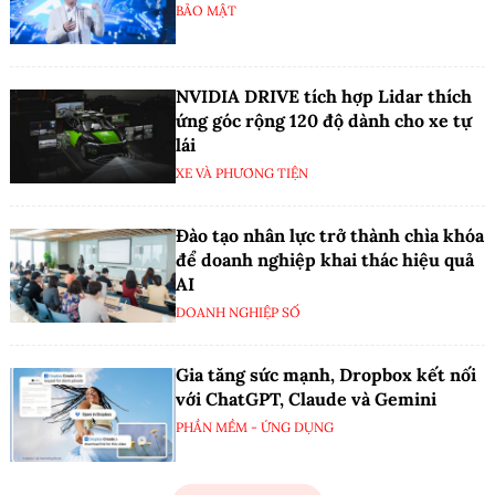
BẢO MẬT
NVIDIA DRIVE tích hợp Lidar thích
ứng góc rộng 120 độ dành cho xe tự
lái
XE VÀ PHƯƠNG TIỆN
Đào tạo nhân lực trở thành chìa khóa
để doanh nghiệp khai thác hiệu quả
AI
DOANH NGHIỆP SỐ
Gia tăng sức mạnh, Dropbox kết nối
với ChatGPT, Claude và Gemini
PHẦN MỀM - ỨNG DỤNG