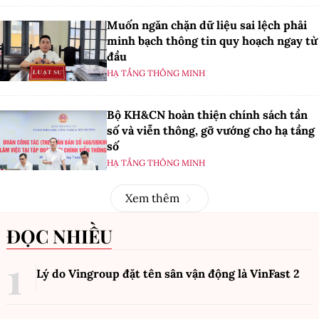
Muốn ngăn chặn dữ liệu sai lệch phải
minh bạch thông tin quy hoạch ngay từ
đầu
HẠ TẦNG THÔNG MINH
Bộ KH&CN hoàn thiện chính sách tần
số và viễn thông, gỡ vướng cho hạ tầng
số
HẠ TẦNG THÔNG MINH
Xem thêm
ĐỌC NHIỀU
Lý do Vingroup đặt tên sân vận động là VinFast
2