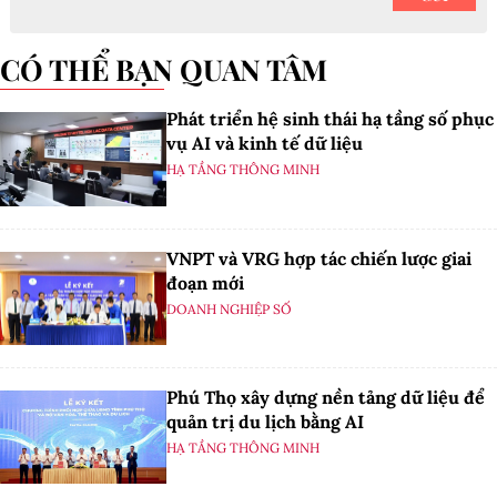
CÓ THỂ BẠN QUAN TÂM
Phát triển hệ sinh thái hạ tầng số phục
vụ AI và kinh tế dữ liệu
HẠ TẦNG THÔNG MINH
VNPT và VRG hợp tác chiến lược giai
đoạn mới
DOANH NGHIỆP SỐ
Phú Thọ xây dựng nền tảng dữ liệu để
quản trị du lịch bằng AI
HẠ TẦNG THÔNG MINH