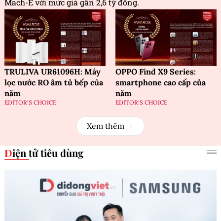
Mach-E với mức giá gần 2,6 tỷ đồng.
TRULIVA UR61096H: Máy
OPPO Find X9 Series:
lọc nước RO âm tủ bếp của
smartphone cao cấp của
năm
năm
EDITOR'S CHOICE
EDITOR'S CHOICE
Xem thêm
Điện tử tiêu dùng