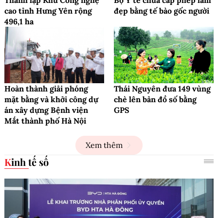
Thành lập Khu Công nghệ
Bộ Y tế chưa cấp phép làm
cao tỉnh Hưng Yên rộng
đẹp bằng tế bào gốc người
496,1 ha
Hoàn thành giải phóng
Thái Nguyên đưa 149 vùng
mặt bằng và khởi công dự
chè lên bản đồ số bằng
án xây dựng Bệnh viện
GPS
Mắt thành phố Hà Nội
Xem thêm
Kinh tế số