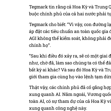
Tegmark tin rằng cả Hoa Kỳ và Trung Q
buộc chính phủ của cả hai nước phải tự
Tegmark cho biết: “Vì vậy, con đường 
áp đặt các tiêu chuẩn an toàn quốc gia
AGI không thể kiểm soát, không phải để
chính họ”.
“Sau khi điều đó xảy ra, sẽ có một gia
như, chờ đã, làm sao chúng ta có thể 
bất kỳ ai khác? Và sau đó Hoa Kỳ và Tr
giới tham gia cùng họ vào lệnh tạm dừn
Thật vậy, các chính phủ đã cố gắng hợp
xung quanh AI. Năm ngoái, Vương quốc
toàn AI, có sự tham dự của cả Hoa Kỳ v
xung quanh công nghệ này.