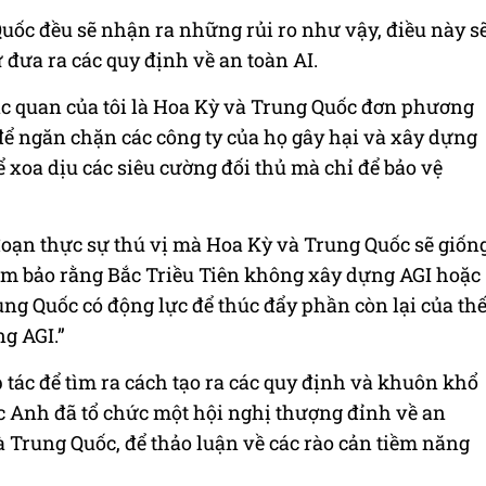
uốc đều sẽ nhận ra những rủi ro như vậy, điều này s
 đưa ra các quy định về an toàn AI.
lạc quan của tôi là Hoa Kỳ và Trung Quốc đơn phương
 để ngăn chặn các công ty của họ gây hại và xây dựng
 xoa dịu các siêu cường đối thủ mà chỉ để bảo vệ
i đoạn thực sự thú vị mà Hoa Kỳ và Trung Quốc sẽ giốn
đảm bảo rằng Bắc Triều Tiên không xây dựng AGI hoặc
ung Quốc có động lực để thúc đẩy phần còn lại của th
g AGI.”
 tác để tìm ra cách tạo ra các quy định và khuôn khổ
 Anh đã tổ chức một hội nghị thượng đỉnh về an
à Trung Quốc, để thảo luận về các rào cản tiềm năng