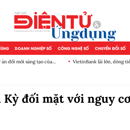
 DÙNG
DOANH NGHIỆP SỐ
CÔNG NGHỆ SỐ
CHUYỂN ĐỔI SỐ
n đổi mới sáng tạo của
VietinBank lãi lớn, dòng ti
số
 Kỳ đối mặt với nguy c