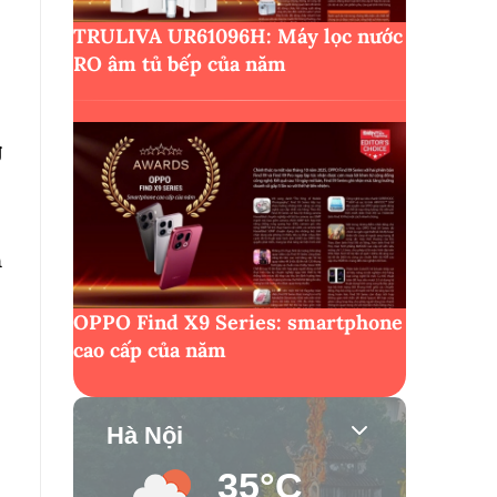
TRULIVA UR61096H: Máy lọc nước
RO âm tủ bếp của năm
g
m
OPPO Find X9 Series: smartphone
cao cấp của năm
Hà Nội
35°C