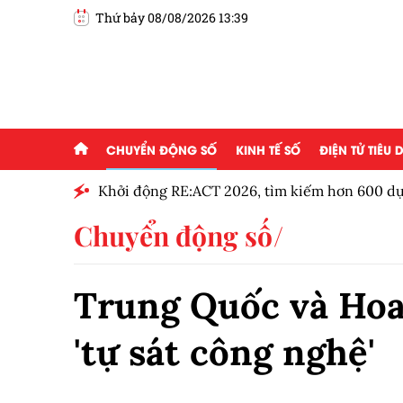
Thứ bảy 08/08/2026 13:39
CHUYỂN ĐỘNG SỐ
KINH TẾ SỐ
ĐIỆN TỬ TIÊU
g ai đam
Khởi động RE:ACT 2026, tìm kiếm hơn 600 dự á
thanh niên
Chuyển động số
Trung Quốc và Hoa
'tự sát công nghệ'