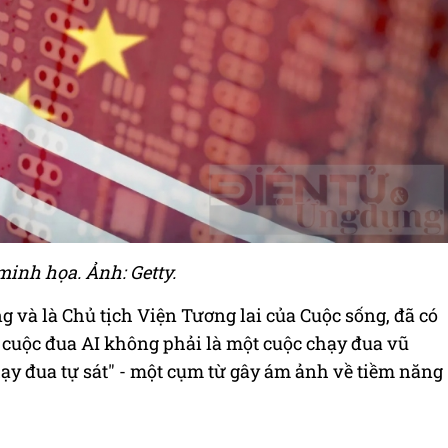
inh họa. Ảnh: Getty.
 và là Chủ tịch Viện Tương lai của Cuộc sống, đã có
cuộc đua AI không phải là một cuộc chạy đua vũ
ạy đua tự sát" - một cụm từ gây ám ảnh về tiềm năng