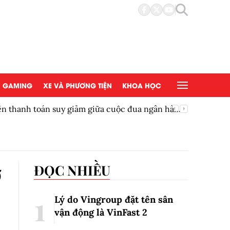
GAMING
XE VÀ PHƯƠNG TIỆN
KHOA HỌC
ền thanh toán suy giảm giữa cuộc đua ngân hàng
Thêm một
ơ
ĐỌC NHIỀU
Lý do Vingroup đặt tên sân
vận động là VinFast
2