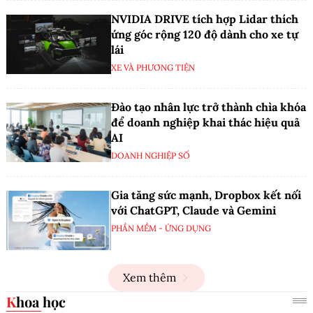
NVIDIA DRIVE tích hợp Lidar thích
ứng góc rộng 120 độ dành cho xe tự
lái
XE VÀ PHƯƠNG TIỆN
Đào tạo nhân lực trở thành chìa khóa
để doanh nghiệp khai thác hiệu quả
AI
DOANH NGHIỆP SỐ
Gia tăng sức mạnh, Dropbox kết nối
với ChatGPT, Claude và Gemini
PHẦN MỀM - ỨNG DỤNG
Xem thêm
Khoa học