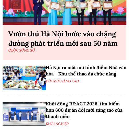
Vườn thú Hà Nội bước vào chặng
đường phát triển mới sau 50 năm
CUỘC SỐNG SỐ
Hà Nội ra mắt mô hình điểm Nhà văn
hóa - Khu thể thao đa chức năng
ĐỔI MỚI SÁNG TẠO
Khởi động RE:ACT 2026, tìm kiếm
hơn 600 dự án đổi mới sáng tạo của
thanh niên
KHỞI NGHIỆP