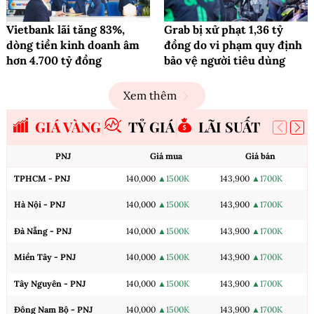
Vietbank lãi tăng 83%,
Grab bị xử phạt 1,36 tỷ
dòng tiền kinh doanh âm
đồng do vi phạm quy định
hơn 4.700 tỷ đồng
bảo vệ người tiêu dùng
Xem thêm
GIÁ VÀNG
TỶ GIÁ
LÃI SUẤT
PNJ
Giá mua
Giá bán
TPHCM - PNJ
140,000
▲1500K
143,900
▲1700K
Hà Nội - PNJ
140,000
▲1500K
143,900
▲1700K
Đà Nẵng - PNJ
140,000
▲1500K
143,900
▲1700K
Miền Tây - PNJ
140,000
▲1500K
143,900
▲1700K
Tây Nguyên - PNJ
140,000
▲1500K
143,900
▲1700K
Đông Nam Bộ - PNJ
140,000
▲1500K
143,900
▲1700K