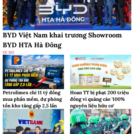
BYD Việt Nam khai trương Showroom
BYD HTA Hà Đông
XE 365
Petrolimex chi 11 tỷ đồng
Hoan TT bị phạt 200 triệu
mua phần mềm, dự phòng
đồng vì quảng cáo '100%
tồn kho tăng gấp 2,5 lần
nguyên liệu hữu cơ'