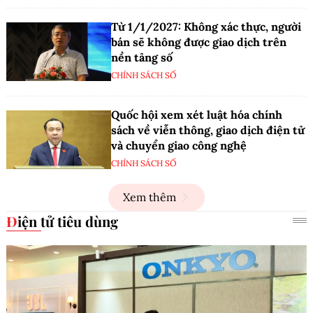
Từ 1/1/2027: Không xác thực, người
bán sẽ không được giao dịch trên
nền tảng số
CHÍNH SÁCH SỐ
Quốc hội xem xét luật hóa chính
sách về viễn thông, giao dịch điện tử
và chuyển giao công nghệ
CHÍNH SÁCH SỐ
Xem thêm
Điện tử tiêu dùng