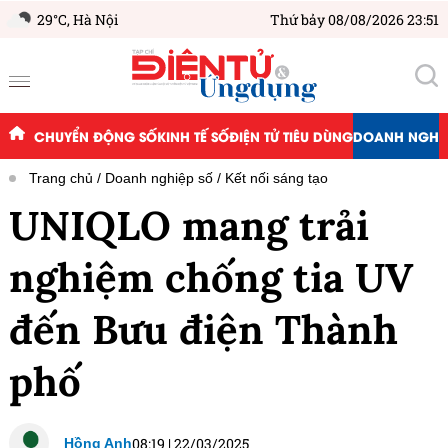
29°C,
Hà Nội
Thứ bảy 08/08/2026 23:51
CHUYỂN ĐỘNG SỐ
KINH TẾ SỐ
ĐIỆN TỬ TIÊU DÙNG
DOANH NGHIỆ
Trang chủ
Doanh nghiệp số
Kết nối sáng tạo
UNIQLO mang trải
nghiệm chống tia UV
đến Bưu điện Thành
phố
08:19
|
22/03/2025
Hồng Anh