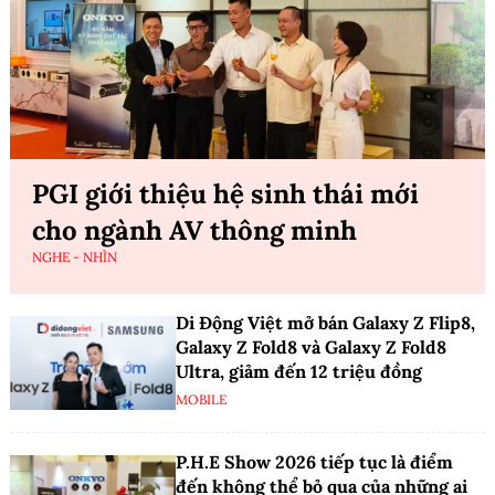
PGI giới thiệu hệ sinh thái mới
cho ngành AV thông minh
NGHE - NHÌN
Di Động Việt mở bán Galaxy Z Flip8,
Galaxy Z Fold8 và Galaxy Z Fold8
Ultra, giảm đến 12 triệu đồng
MOBILE
P.H.E Show 2026 tiếp tục là điểm
đến không thể bỏ qua của những ai