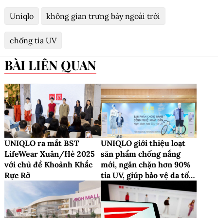
Uniqlo
không gian trưng bày ngoài trời
chống tia UV
BÀI LIÊN QUAN
UNIQLO ra mắt BST
UNIQLO giới thiệu loạt
LifeWear Xuân/Hè 2025
sản phẩm chống nắng
với chủ đề Khoảnh Khắc
mới, ngăn chặn hơn 90%
Rực Rỡ
tia UV, giúp bảo vệ da tối
ưu