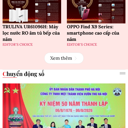
TRULIVA UR61096H: Máy
OPPO Find X9 Series:
lọc nước RO âm tủ bếp của
smartphone cao cấp của
năm
năm
EDITOR'S CHOICE
EDITOR'S CHOICE
Xem thêm
Chuyển động số