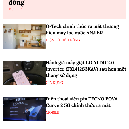
đồng
MOBILE
O-Tech chính thức ra mắt thương
hiệu máy lọc nước ANJIER
ĐIỆN TỬ TIÊU DÙNG
Đánh giá máy giặt LG AI DD 2.0
inverter (FX1412S3KAV) sau hơn một
tháng sử dụng
GIA DỤNG
Điện thoại siêu pin TECNO POVA
Curve 2 5G chính thức ra mắt
MOBILE