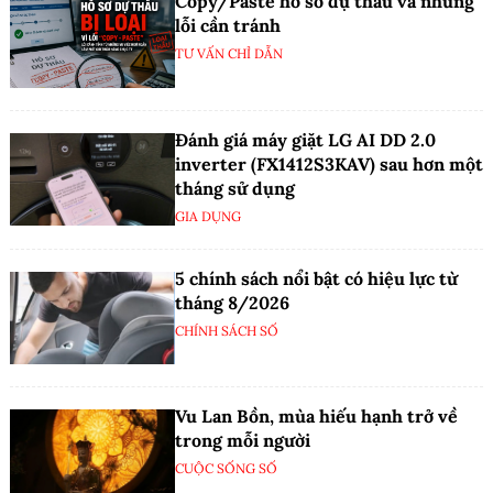
Copy/Paste hồ sơ dự thầu và những
lỗi cần tránh
TƯ VẤN CHỈ DẪN
Đánh giá máy giặt LG AI DD 2.0
inverter (FX1412S3KAV) sau hơn một
tháng sử dụng
GIA DỤNG
5 chính sách nổi bật có hiệu lực từ
tháng 8/2026
CHÍNH SÁCH SỐ
Vu Lan Bồn, mùa hiếu hạnh trở về
trong mỗi người
CUỘC SỐNG SỐ