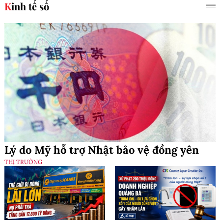
Kinh tế số
Lý do Mỹ hỗ trợ Nhật bảo vệ đồng yên
THỊ TRƯỜNG