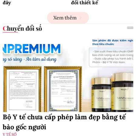
đây
đổi thiết kế
Xem thêm
Chuyển đổi số
Bộ Y tế chưa cấp phép làm đẹp bằng tế
bào gốc người
Y TẾ SỐ