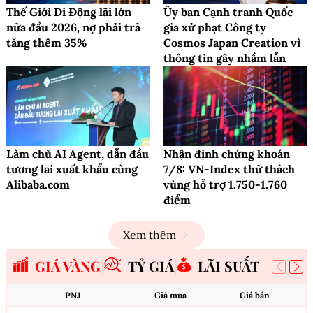
Thế Giới Di Động lãi lớn
Ủy ban Cạnh tranh Quốc
nửa đầu 2026, nợ phải trả
gia xử phạt Công ty
tăng thêm 35%
Cosmos Japan Creation vì
thông tin gây nhầm lẫn
Làm chủ AI Agent, dẫn đầu
Nhận định chứng khoán
tương lai xuất khẩu cùng
7/8: VN-Index thử thách
Alibaba.com
vùng hỗ trợ 1.750-1.760
điểm
Xem thêm
GIÁ VÀNG
TỶ GIÁ
LÃI SUẤT
PNJ
Giá mua
Giá bán