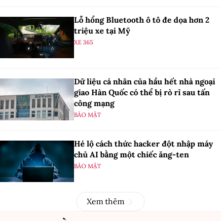
Lỗ hổng Bluetooth ô tô đe dọa hơn 2
triệu xe tại Mỹ
XE 365
Dữ liệu cá nhân của hầu hết nhà ngoại
giao Hàn Quốc có thể bị rò rỉ sau tấn
công mạng
BẢO MẬT
Hé lộ cách thức hacker đột nhập máy
chủ AI bằng một chiếc ăng-ten
BẢO MẬT
Xem thêm