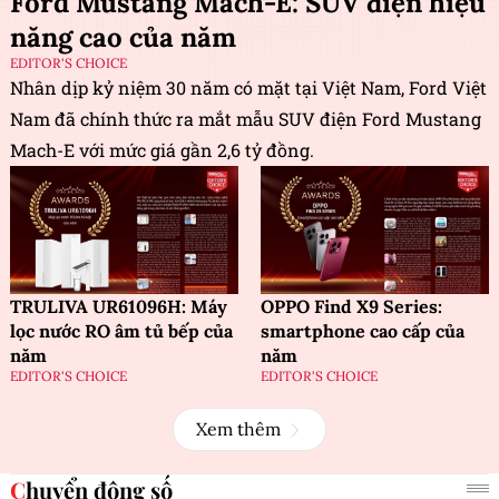
Ford Mustang Mach-E: SUV điện hiệu
năng cao của năm
EDITOR'S CHOICE
Nhân dịp kỷ niệm 30 năm có mặt tại Việt Nam, Ford Việt
Nam đã chính thức ra mắt mẫu SUV điện Ford Mustang
Mach-E với mức giá gần 2,6 tỷ đồng.
TRULIVA UR61096H: Máy
OPPO Find X9 Series:
lọc nước RO âm tủ bếp của
smartphone cao cấp của
năm
năm
EDITOR'S CHOICE
EDITOR'S CHOICE
Xem thêm
Chuyển động số