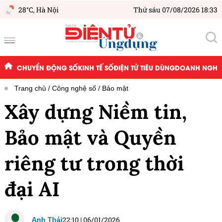
28°C,
Hà Nội
Thứ sáu 07/08/2026 18:33
CHUYỂN ĐỘNG SỐ
KINH TẾ SỐ
ĐIỆN TỬ TIÊU DÙNG
DOANH NGHIỆ
Trang chủ
Công nghệ số
Bảo mật
Xây dựng Niềm tin,
Bảo mật và Quyền
riêng tư trong thời
đại AI
22:10
|
06/01/2026
Anh Thái