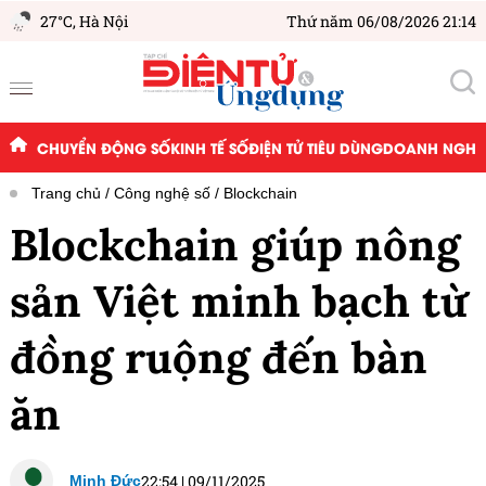
27°C,
Hà Nội
Thứ năm 06/08/2026 21:14
CHUYỂN ĐỘNG SỐ
KINH TẾ SỐ
ĐIỆN TỬ TIÊU DÙNG
DOANH NGHIỆ
Trang chủ
Công nghệ số
Blockchain
Blockchain giúp nông
sản Việt minh bạch từ
đồng ruộng đến bàn
ăn
22:54
|
09/11/2025
Minh Đức