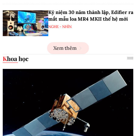
Kỷ niệm 30 năm thành lập, Edifier ra
mắt mẫu loa MR4 MKII thế hệ mới
NGHE - NHÌN
Xem thêm
Khoa học