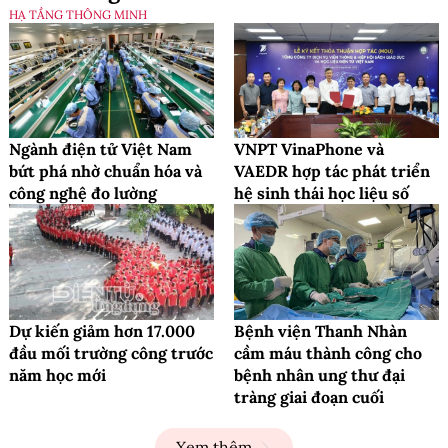
HẠ TẦNG THÔNG MINH
Ngành điện tử Việt Nam
VNPT VinaPhone và
bứt phá nhờ chuẩn hóa và
VAEDR hợp tác phát triển
công nghệ đo lường
hệ sinh thái học liệu số
Dự kiến giảm hơn 17.000
Bệnh viện Thanh Nhàn
đầu mối trường công trước
cầm máu thành công cho
năm học mới
bệnh nhân ung thư đại
tràng giai đoạn cuối
Xem thêm