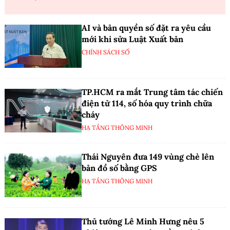
AI và bản quyền số đặt ra yêu cầu
mới khi sửa Luật Xuất bản
CHÍNH SÁCH SỐ
TP.HCM ra mắt Trung tâm tác chiến
điện tử 114, số hóa quy trình chữa
cháy
HẠ TẦNG THÔNG MINH
Thái Nguyên đưa 149 vùng chè lên
bản đồ số bằng GPS
HẠ TẦNG THÔNG MINH
Thủ tướng Lê Minh Hưng nêu 5