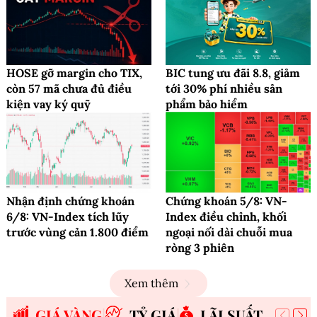
HOSE gỡ margin cho TIX,
BIC tung ưu đãi 8.8, giảm
còn 57 mã chưa đủ điều
tới 30% phí nhiều sản
kiện vay ký quỹ
phẩm bảo hiểm
Nhận định chứng khoán
Chứng khoán 5/8: VN-
6/8: VN-Index tích lũy
Index điều chỉnh, khối
trước vùng cản 1.800 điểm
ngoại nối dài chuỗi mua
ròng 3 phiên
Xem thêm
GIÁ VÀNG
TỶ GIÁ
LÃI SUẤT