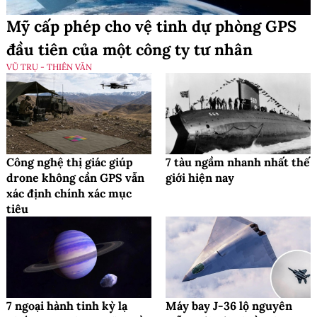
Mỹ cấp phép cho vệ tinh dự phòng GPS
đầu tiên của một công ty tư nhân
VŨ TRỤ - THIÊN VĂN
Công nghệ thị giác giúp
7 tàu ngầm nhanh nhất thế
drone không cần GPS vẫn
giới hiện nay
xác định chính xác mục
tiêu
7 ngoại hành tinh kỳ lạ
Máy bay J-36 lộ nguyên