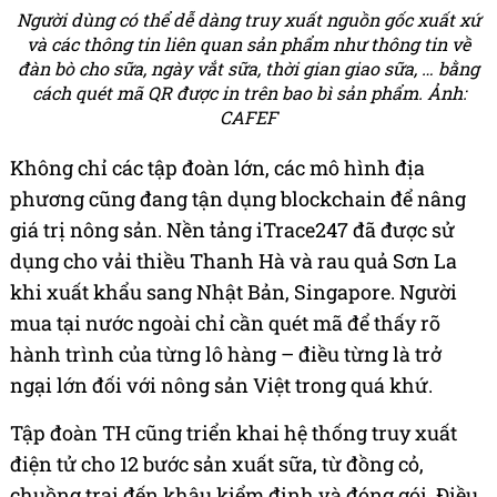
Người dùng có thể dễ dàng truy xuất nguồn gốc xuất xứ
và các thông tin liên quan sản phẩm như thông tin về
đàn bò cho sữa, ngày vắt sữa, thời gian giao sữa, … bằng
cách quét mã QR được in trên bao bì sản phẩm. Ảnh:
CAFEF
Không chỉ các tập đoàn lớn, các mô hình địa
phương cũng đang tận dụng blockchain để nâng
giá trị nông sản. Nền tảng iTrace247 đã được sử
dụng cho vải thiều Thanh Hà và rau quả Sơn La
khi xuất khẩu sang Nhật Bản, Singapore. Người
mua tại nước ngoài chỉ cần quét mã để thấy rõ
hành trình của từng lô hàng – điều từng là trở
ngại lớn đối với nông sản Việt trong quá khứ.
Tập đoàn TH cũng triển khai hệ thống truy xuất
điện tử cho 12 bước sản xuất sữa, từ đồng cỏ,
chuồng trại đến khâu kiểm định và đóng gói. Điều