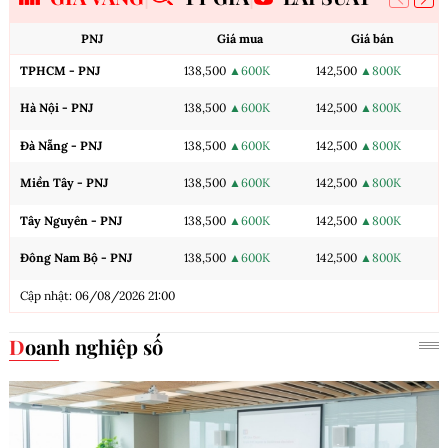
PNJ
Giá mua
Giá bán
TPHCM - PNJ
138,500
▲600K
142,500
▲800K
Hà Nội - PNJ
138,500
▲600K
142,500
▲800K
Đà Nẵng - PNJ
138,500
▲600K
142,500
▲800K
Miền Tây - PNJ
138,500
▲600K
142,500
▲800K
Tây Nguyên - PNJ
138,500
▲600K
142,500
▲800K
Đông Nam Bộ - PNJ
138,500
▲600K
142,500
▲800K
Cập nhật: 06/08/2026 21:00
Doanh nghiệp số