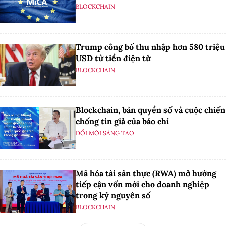
BLOCKCHAIN
Trump công bố thu nhập hơn 580 triệu
USD từ tiền điện tử
BLOCKCHAIN
Blockchain, bản quyền số và cuộc chiến
chống tin giả của báo chí
ĐỔI MỚI SÁNG TẠO
Mã hóa tài sản thực (RWA) mở hướng
tiếp cận vốn mới cho doanh nghiệp
trong kỷ nguyên số
BLOCKCHAIN