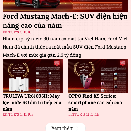
Ford Mustang Mach-E: SUV điện hiệu
năng cao của năm
EDITOR'S CHOICE
Nhân dịp kỷ niệm 30 năm có mặt tại Việt Nam, Ford Việt
Nam đã chính thức ra mắt mẫu SUV điện Ford Mustang
Mach-E với mức giá gần 2,6 tỷ đồng.
TRULIVA UR61096H: Máy
OPPO Find X9 Series:
lọc nước RO âm tủ bếp của
smartphone cao cấp của
năm
năm
EDITOR'S CHOICE
EDITOR'S CHOICE
Xem thêm