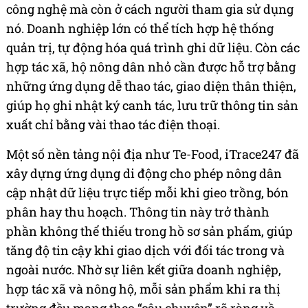
công nghệ mà còn ở cách người tham gia sử dụng
nó. Doanh nghiệp lớn có thể tích hợp hệ thống
quản trị, tự động hóa quá trình ghi dữ liệu. Còn các
hợp tác xã, hộ nông dân nhỏ cần được hỗ trợ bằng
những ứng dụng dễ thao tác, giao diện thân thiện,
giúp họ ghi nhật ký canh tác, lưu trữ thông tin sản
xuất chỉ bằng vài thao tác điện thoại.
Một số nền tảng nội địa như Te-Food, iTrace247 đã
xây dựng ứng dụng di động cho phép nông dân
cập nhật dữ liệu trực tiếp mỗi khi gieo trồng, bón
phân hay thu hoạch. Thông tin này trở thành
phần không thể thiếu trong hồ sơ sản phẩm, giúp
tăng độ tin cậy khi giao dịch với đối tác trong và
ngoài nước. Nhờ sự liên kết giữa doanh nghiệp,
hợp tác xã và nông hộ, mỗi sản phẩm khi ra thị
trường đều mang theo “câu chuyện” rõ ràng về