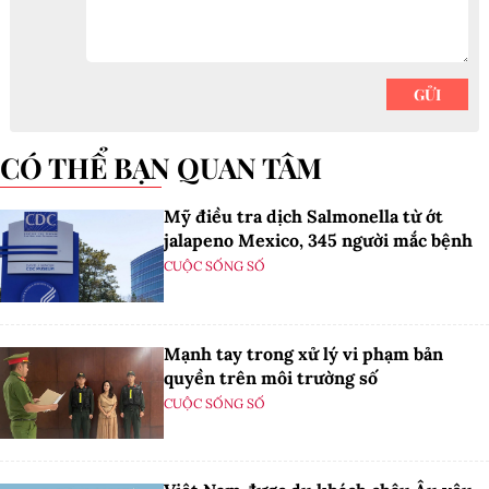
CÓ THỂ BẠN QUAN TÂM
Mỹ điều tra dịch Salmonella từ ớt
jalapeno Mexico, 345 người mắc bệnh
CUỘC SỐNG SỐ
Mạnh tay trong xử lý vi phạm bản
quyền trên môi trường số
CUỘC SỐNG SỐ