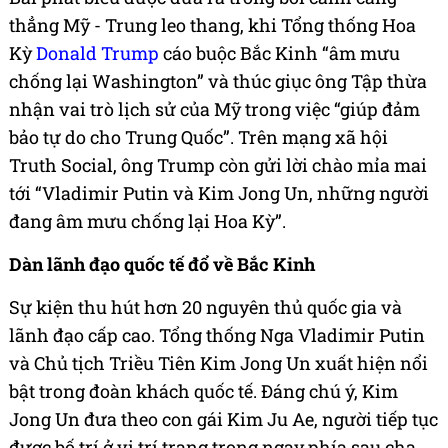
thẳng Mỹ - Trung leo thang, khi Tổng thống Hoa
Kỳ
Donald Trump
cáo buộc Bắc Kinh “âm mưu
chống lại Washington” và thúc giục ông Tập thừa
nhận vai trò lịch sử của Mỹ trong việc “giúp đảm
bảo tự do cho Trung Quốc”. Trên mạng xã hội
Truth Social, ông Trump còn gửi lời chào mỉa mai
tới “Vladimir Putin và Kim Jong Un, những người
đang âm mưu chống lại Hoa Kỳ”.
Dàn lãnh đạo quốc tế đổ về Bắc Kinh
Sự kiện thu hút hơn 20 nguyên thủ quốc gia và
lãnh đạo cấp cao. Tổng thống Nga Vladimir Putin
và Chủ tịch Triều Tiên Kim Jong Un xuất hiện nổi
bật trong đoàn khách quốc tế. Đáng chú ý, Kim
Jong Un đưa theo con gái Kim Ju Ae, người tiếp tục
được bố trí ở vị trí trang trọng ngay phía sau cha