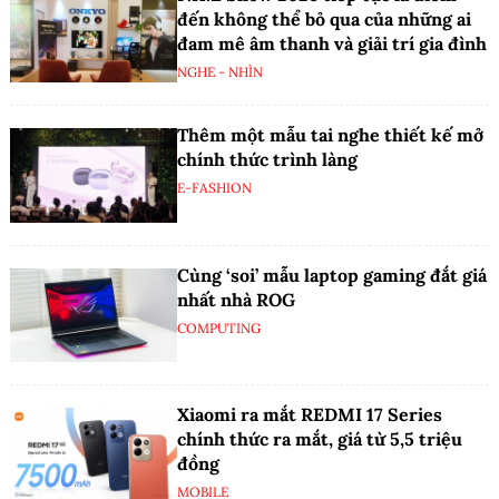
đến không thể bỏ qua của những ai
đam mê âm thanh và giải trí gia đình
NGHE - NHÌN
Thêm một mẫu tai nghe thiết kế mở
chính thức trình làng
E-FASHION
Cùng ‘soi’ mẫu laptop gaming đắt giá
nhất nhà ROG
COMPUTING
Xiaomi ra mắt REDMI 17 Series
chính thức ra mắt, giá từ 5,5 triệu
đồng
MOBILE