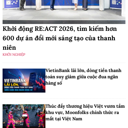
Khởi động RE:ACT 2026, tìm kiếm hơn
600 dự án đổi mới sáng tạo của thanh
niên
KHỞI NGHIỆP
VietinBank lãi lớn, dòng tiền thanh
toán suy giảm giữa cuộc đua ngân
hàng số
Thúc đẩy thương hiệu Việt vươn tầm
khu vực, Moonfolks chính thức ra
mắt tại Việt Nam