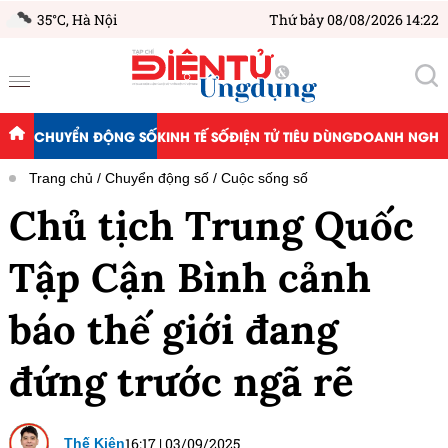
35°C,
Hà Nội
Thứ bảy 08/08/2026 14:22
CHUYỂN ĐỘNG SỐ
KINH TẾ SỐ
ĐIỆN TỬ TIÊU DÙNG
DOANH NGHIỆ
Trang chủ
Chuyển động số
Cuộc sống số
Chủ tịch Trung Quốc
Tập Cận Bình cảnh
báo thế giới đang
đứng trước ngã rẽ
16:17
|
03/09/2025
Thế Kiên