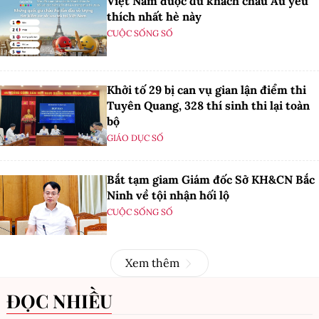
Việt Nam được du khách châu Âu yêu
thích nhất hè này
CUỘC SỐNG SỐ
Khởi tố 29 bị can vụ gian lận điểm thi
Tuyên Quang, 328 thí sinh thi lại toàn
bộ
GIÁO DỤC SỐ
Bắt tạm giam Giám đốc Sở KH&CN Bắc
Ninh về tội nhận hối lộ
CUỘC SỐNG SỐ
Xem thêm
ĐỌC NHIỀU