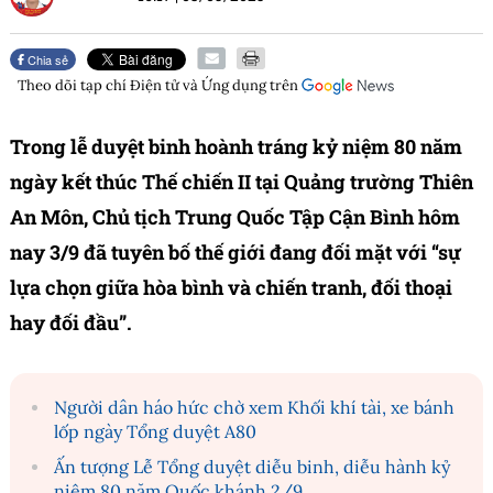
Chia sẻ
Theo dõi tạp chí
Điện tử và Ứng dụng
trên
Trong lễ duyệt binh hoành tráng kỷ niệm 80 năm
ngày kết thúc Thế chiến II tại Quảng trường Thiên
An Môn, Chủ tịch Trung Quốc Tập Cận Bình hôm
nay 3/9 đã tuyên bố thế giới đang đối mặt với “sự
lựa chọn giữa hòa bình và chiến tranh, đối thoại
hay đối đầu”.
Người dân háo hức chờ xem Khối khí tài, xe bánh
lốp ngày Tổng duyệt A80
Ấn tượng Lễ Tổng duyệt diễu binh, diễu hành kỷ
niệm 80 năm Quốc khánh 2/9