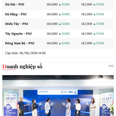
Hà Nội - PNJ
140,000
▲1500K
143,900
▲1700K
Đà Nẵng - PNJ
140,000
▲1500K
143,900
▲1700K
Miền Tây - PNJ
140,000
▲1500K
143,900
▲1700K
Tây Nguyên - PNJ
140,000
▲1500K
143,900
▲1700K
Đông Nam Bộ - PNJ
140,000
▲1500K
143,900
▲1700K
Cập nhật: 08/08/2026 14:00
Doanh nghiệp số