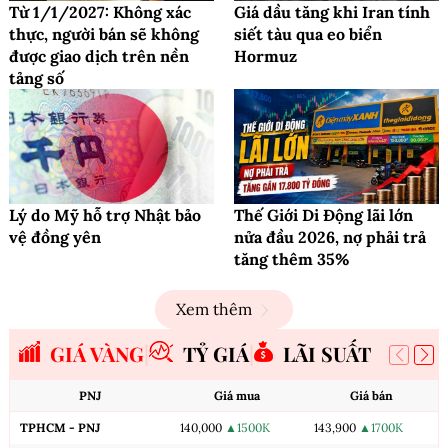
Từ 1/1/2027: Không xác
Giá dầu tăng khi Iran tính
thực, người bán sẽ không
siết tàu qua eo biển
được giao dịch trên nền
Hormuz
tảng số
Lý do Mỹ hỗ trợ Nhật bảo
Thế Giới Di Động lãi lớn
vệ đồng yên
nửa đầu 2026, nợ phải trả
tăng thêm 35%
Xem thêm
GIÁ VÀNG
TỶ GIÁ
LÃI SUẤT
PNJ
Giá mua
Giá bán
TPHCM - PNJ
140,000
▲1500K
143,900
▲1700K