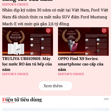
EDITOR'S CHOICE
Nhân dịp kỷ niệm 30 năm có mặt tại Việt Nam, Ford Việt
Nam đã chính thức ra mắt mẫu SUV điện Ford Mustang
Mach-E với mức giá gần 2,6 tỷ đồng.
TRULIVA UR61096H: Máy
OPPO Find X9 Series:
lọc nước RO âm tủ bếp của
smartphone cao cấp của
năm
năm
EDITOR'S CHOICE
EDITOR'S CHOICE
Xem thêm
Điện tử tiêu dùng