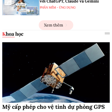
với ChatGPT, Claude và Gemini
PHẦN MỀM - ỨNG DỤNG
Xem thêm
Khoa học
Mỹ cấp phép cho vệ tinh dự phòng GPS