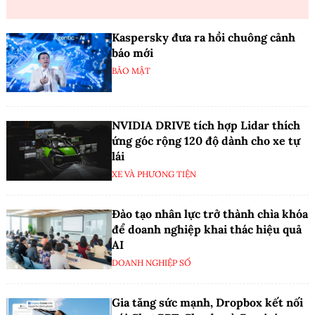
Kaspersky đưa ra hồi chuông cảnh
báo mới
BẢO MẬT
NVIDIA DRIVE tích hợp Lidar thích
ứng góc rộng 120 độ dành cho xe tự
lái
XE VÀ PHƯƠNG TIỆN
Đào tạo nhân lực trở thành chìa khóa
để doanh nghiệp khai thác hiệu quả
AI
DOANH NGHIỆP SỐ
Gia tăng sức mạnh, Dropbox kết nối