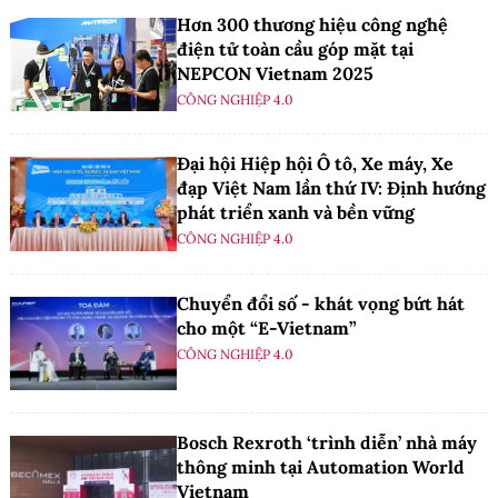
Hơn 300 thương hiệu công nghệ
điện tử toàn cầu góp mặt tại
NEPCON Vietnam 2025
CÔNG NGHIỆP 4.0
Đại hội Hiệp hội Ô tô, Xe máy, Xe
đạp Việt Nam lần thứ IV: Định hướng
phát triển xanh và bền vững
CÔNG NGHIỆP 4.0
Chuyển đổi số - khát vọng bứt hát
cho một “E-Vietnam”
CÔNG NGHIỆP 4.0
Bosch Rexroth ‘trình diễn’ nhà máy
thông minh tại Automation World
Vietnam