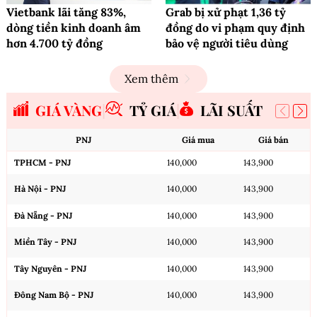
Vietbank lãi tăng 83%,
Grab bị xử phạt 1,36 tỷ
dòng tiền kinh doanh âm
đồng do vi phạm quy định
hơn 4.700 tỷ đồng
bảo vệ người tiêu dùng
Xem thêm
GIÁ VÀNG
TỶ GIÁ
LÃI SUẤT
PNJ
Giá mua
Giá bán
TPHCM - PNJ
140,000
143,900
Hà Nội - PNJ
140,000
143,900
Đà Nẵng - PNJ
140,000
143,900
Miền Tây - PNJ
140,000
143,900
Tây Nguyên - PNJ
140,000
143,900
Đông Nam Bộ - PNJ
140,000
143,900