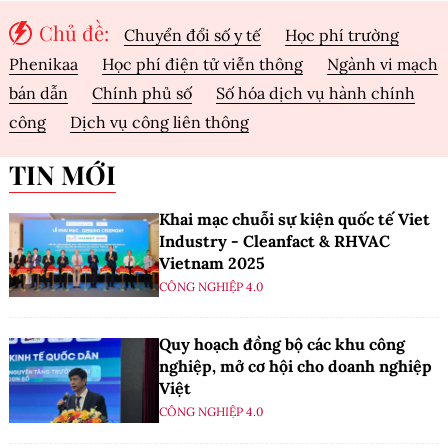
Chủ đề:
Chuyển đổi số y tế
Học phí trường
Phenikaa
Học phí điện tử viễn thông
Ngành vi mạch
bán dẫn
Chính phủ số
Số hóa dịch vụ hành chính
công
Dịch vụ công liên thông
TIN MỚI
Khai mạc chuỗi sự kiện quốc tế Viet
Industry - Cleanfact & RHVAC
Vietnam 2025
CÔNG NGHIỆP 4.0
Quy hoạch đồng bộ các khu công
nghiệp, mở cơ hội cho doanh nghiệp
Việt
CÔNG NGHIỆP 4.0