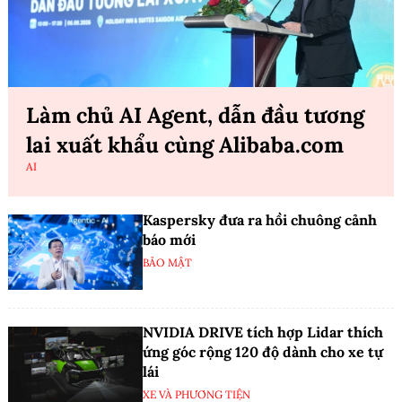
Làm chủ AI Agent, dẫn đầu tương
lai xuất khẩu cùng Alibaba.com
AI
Kaspersky đưa ra hồi chuông cảnh
báo mới
BẢO MẬT
NVIDIA DRIVE tích hợp Lidar thích
ứng góc rộng 120 độ dành cho xe tự
lái
XE VÀ PHƯƠNG TIỆN