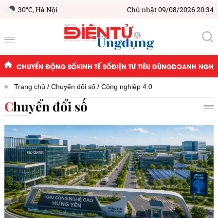
30°C,
Hà Nội
Chủ nhật 09/08/2026 20:34
CHUYỂN ĐỘNG SỐ
KINH TẾ SỐ
ĐIỆN TỬ TIÊU DÙNG
DOANH NGHIỆ
Trang chủ
Chuyển đổi số
Công nghiệp 4.0
Chuyển đổi số