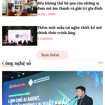
đến không thể bỏ qua của những ai
đam mê âm thanh và giải trí gia đình
NGHE - NHÌN
Thêm một mẫu tai nghe thiết kế mở
chính thức trình làng
E-FASHION
Xem thêm
Công nghệ số