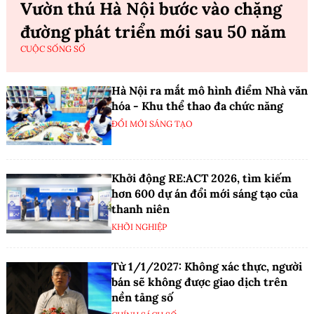
Vườn thú Hà Nội bước vào chặng
đường phát triển mới sau 50 năm
CUỘC SỐNG SỐ
Hà Nội ra mắt mô hình điểm Nhà văn
hóa - Khu thể thao đa chức năng
ĐỔI MỚI SÁNG TẠO
Khởi động RE:ACT 2026, tìm kiếm
hơn 600 dự án đổi mới sáng tạo của
thanh niên
KHỞI NGHIỆP
Từ 1/1/2027: Không xác thực, người
bán sẽ không được giao dịch trên
nền tảng số