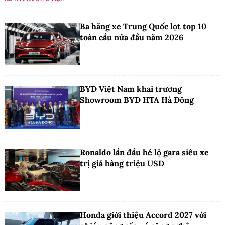
Ba hãng xe Trung Quốc lọt top 10
toàn cầu nửa đầu năm 2026
BYD Việt Nam khai trương
Showroom BYD HTA Hà Đông
Ronaldo lần đầu hé lộ gara siêu xe
trị giá hàng triệu USD
Honda giới thiệu Accord 2027 với