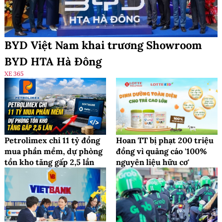
BYD Việt Nam khai trương Showroom
BYD HTA Hà Đông
XE 365
Petrolimex chi 11 tỷ đồng
Hoan TT bị phạt 200 triệu
mua phần mềm, dự phòng
đồng vì quảng cáo '100%
tồn kho tăng gấp 2,5 lần
nguyên liệu hữu cơ'