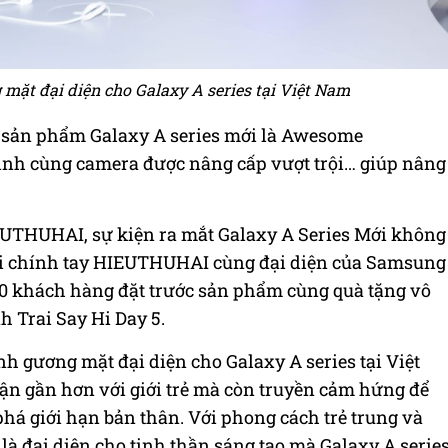
ặt đại diện cho Galaxy A series tại Việt Nam
g sản phẩm Galaxy A series mới là Awesome
 minh cùng camera được nâng cấp vượt trội… giúp nâng
EUTHUHAI, sự kiện ra mắt Galaxy A Series Mới không
i chính tay HIEUTHUHAI cùng đại diện của Samsung
50 khách hàng đặt trước sản phẩm cùng quà tặng vô
 Trai Say Hi Day 5.
 gương mặt đại diện cho Galaxy A series tại Việt
ận gần hơn với giới trẻ mà còn truyền cảm hứng để
 phá giới hạn bản thân. Với phong cách trẻ trung và
 đại diện cho tinh thần sáng tạo mà Galaxy A serie