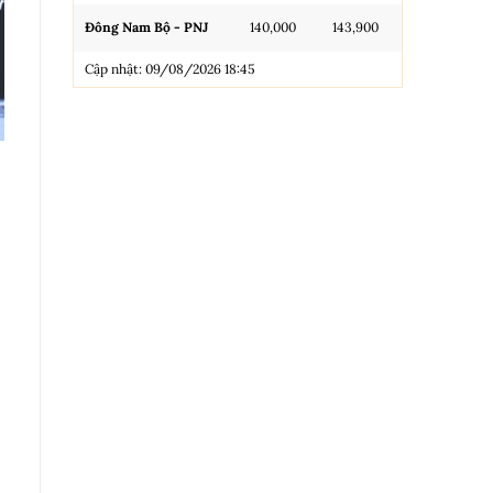
Đông Nam Bộ - PNJ
140,000
143,900
N.Tròn, 3A, 
Cập nhật: 09/08/2026 18:45
NL 99.99
Nhẫn Tròn T
Trang sức 9
Trang sức 9
Cập nhật: 0