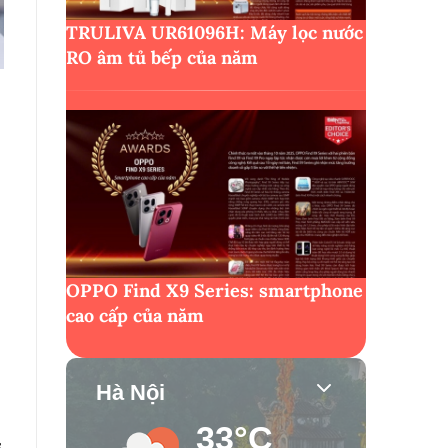
TRULIVA UR61096H: Máy lọc nước
RO âm tủ bếp của năm
OPPO Find X9 Series: smartphone
cao cấp của năm
Hà Nội
33°C
s