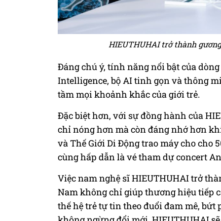
HIEUTHUHAI trở thành gương m
Đáng chú ý, tính năng nổi bật của dòn
Intelligence, bộ AI tinh gọn và thông
tầm mọi khoảnh khắc của giới trẻ.
Đặc biệt hơn, với sự đồng hành của HI
chỉ nóng hơn mà còn đáng nhớ hơn kh
và Thế Giới Di Động trao máy cho cho 
cùng hấp dẫn là vé tham dự concert Anh
Việc nam nghệ sĩ HIEUTHUHAI trở thành
Nam không chỉ giúp thương hiệu tiếp c
thế hệ trẻ tự tin theo đuổi đam mê, bứt
không ngừng đổi mới, HIEUTHUHAI sẽ là