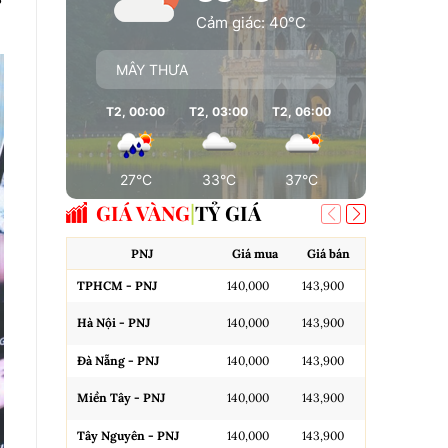
Cảm giác: 40°C
MÂY THƯA
T2, 00:00
T2, 03:00
T2, 06:00
T2, 09:00
T
27°C
33°C
37°C
37°C
GIÁ VÀNG
TỶ GIÁ
PNJ
Giá mua
Giá bán
A
TPHCM - PNJ
140,000
143,900
Miếng SJC H
Hà Nội - PNJ
140,000
143,900
Miếng SJC 
Đà Nẵng - PNJ
140,000
143,900
Miếng SJC T
Miền Tây - PNJ
140,000
143,900
N.Tròn, 3A,
Tây Nguyên - PNJ
140,000
143,900
N.Tròn, 3A,