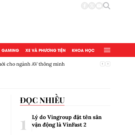
GAMING
XE VÀ PHƯƠNG TIỆN
KHOA HỌC
 mới cho ngành AV thông minh
BYD Việ
ĐỌC NHIỀU
Lý do Vingroup đặt tên sân
vận động là VinFast
2