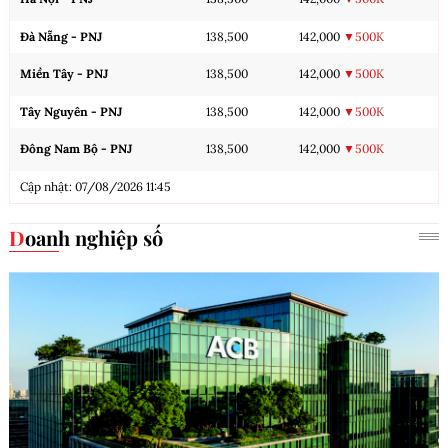
Đà Nẵng - PNJ
138,500
142,000
▼500K
Miền Tây - PNJ
138,500
142,000
▼500K
Tây Nguyên - PNJ
138,500
142,000
▼500K
Đông Nam Bộ - PNJ
138,500
142,000
▼500K
Cập nhật: 07/08/2026 11:45
Doanh nghiệp số