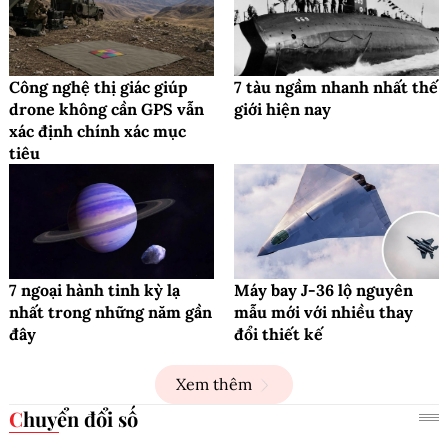
Công nghệ thị giác giúp
7 tàu ngầm nhanh nhất thế
drone không cần GPS vẫn
giới hiện nay
xác định chính xác mục
tiêu
7 ngoại hành tinh kỳ lạ
Máy bay J-36 lộ nguyên
nhất trong những năm gần
mẫu mới với nhiều thay
đây
đổi thiết kế
Xem thêm
Chuyển đổi số