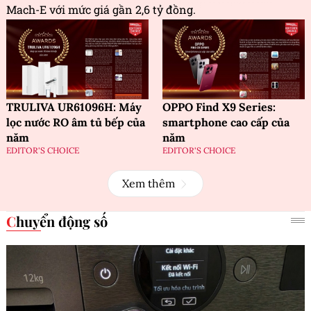
Mach-E với mức giá gần 2,6 tỷ đồng.
TRULIVA UR61096H: Máy
OPPO Find X9 Series:
lọc nước RO âm tủ bếp của
smartphone cao cấp của
năm
năm
EDITOR'S CHOICE
EDITOR'S CHOICE
Xem thêm
Chuyển động số