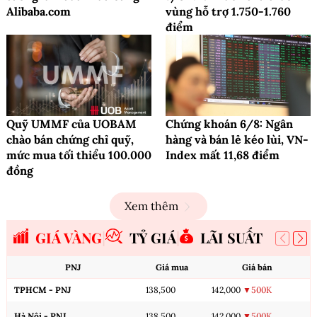
Alibaba.com
vùng hỗ trợ 1.750-1.760
điểm
Quỹ UMMF của UOBAM
Chứng khoán 6/8: Ngân
chào bán chứng chỉ quỹ,
hàng và bán lẻ kéo lùi, VN-
mức mua tối thiểu 100.000
Index mất 11,68 điểm
đồng
Xem thêm
GIÁ VÀNG
TỶ GIÁ
LÃI SUẤT
PNJ
Giá mua
Giá bán
TPHCM - PNJ
138,500
142,000
▼500K
Hà Nội - PNJ
138,500
142,000
▼500K