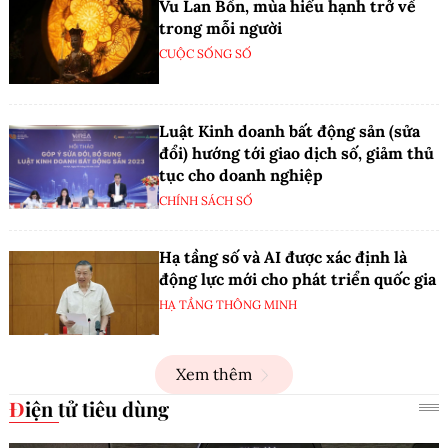
Vu Lan Bồn, mùa hiếu hạnh trở về
trong mỗi người
CUỘC SỐNG SỐ
Luật Kinh doanh bất động sản (sửa
đổi) hướng tới giao dịch số, giảm thủ
tục cho doanh nghiệp
CHÍNH SÁCH SỐ
Hạ tầng số và AI được xác định là
động lực mới cho phát triển quốc gia
HẠ TẦNG THÔNG MINH
Xem thêm
Điện tử tiêu dùng