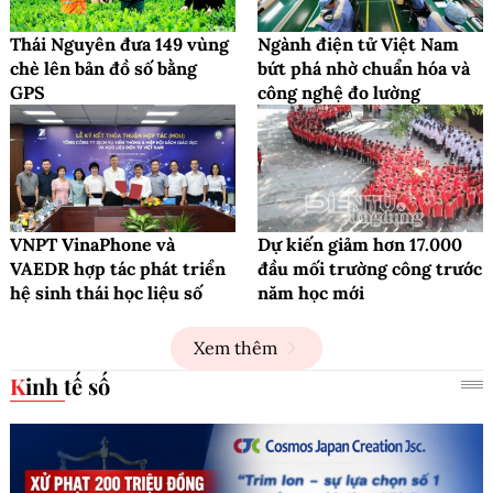
Thái Nguyên đưa 149 vùng
Ngành điện tử Việt Nam
chè lên bản đồ số bằng
bứt phá nhờ chuẩn hóa và
GPS
công nghệ đo lường
VNPT VinaPhone và
Dự kiến giảm hơn 17.000
VAEDR hợp tác phát triển
đầu mối trường công trước
hệ sinh thái học liệu số
năm học mới
Xem thêm
Kinh tế số