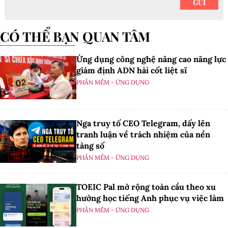
CÓ THỂ BẠN QUAN TÂM
Ứng dụng công nghệ nâng cao năng lực
giám định ADN hài cốt liệt sĩ
PHẦN MỀM - ỨNG DỤNG
Nga truy tố CEO Telegram, dấy lên
tranh luận về trách nhiệm của nền
tảng số
PHẦN MỀM - ỨNG DỤNG
TOEIC Pal mở rộng toàn cầu theo xu
hướng học tiếng Anh phục vụ việc làm
PHẦN MỀM - ỨNG DỤNG