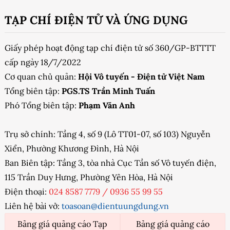
TẠP CHÍ ĐIỆN TỬ VÀ ỨNG DỤNG
Giấy phép hoạt động tạp chí điện tử số 360/GP-BTTTT
cấp ngày 18/7/2022
Cơ quan chủ quản:
Hội Vô tuyến - Điện tử Việt Nam
Tổng biên tập:
PGS.TS Trần Minh Tuấn
Phó Tổng biên tập:
Phạm Văn Anh
Trụ sở chính: Tầng 4, số 9 (Lô TT01-07, số 103) Nguyễn
Xiển, Phường Khương Đình, Hà Nội
Ban Biên tập: Tầng 3, tòa nhà Cục Tần số Vô tuyến điện,
115 Trần Duy Hưng, Phường Yên Hòa, Hà Nội
Điện thoại:
024 8587 7779
/
0936 55 99 55
Liên hệ bài vở:
toasoan@dientuungdung.vn
Bảng giá quảng cáo Tạp
Bảng giá quảng cáo