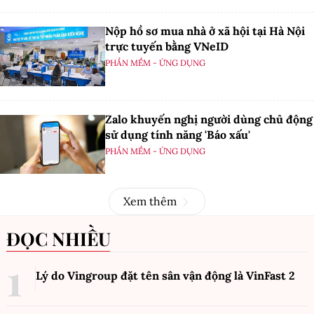
Nộp hồ sơ mua nhà ở xã hội tại Hà Nội
trực tuyến bằng VNeID
PHẦN MỀM - ỨNG DỤNG
Zalo khuyến nghị người dùng chủ động
sử dụng tính năng 'Báo xấu'
PHẦN MỀM - ỨNG DỤNG
Xem thêm
ĐỌC NHIỀU
Lý do Vingroup đặt tên sân vận động là VinFast
2