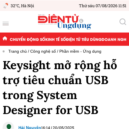
32°C,
Hà Nội
Thứ sáu 07/08/2026 11:51
CHUYỂN ĐỘNG SỐ
KINH TẾ SỐ
ĐIỆN TỬ TIÊU DÙNG
DOANH NGHIỆ
Trang chủ
Công nghệ số
Phần mềm - Ứng dụng
Keysight mở rộng hỗ
trợ tiêu chuẩn USB
trong System
Designer for USB
16:14
|
20/05/2025
Hải Nguyên