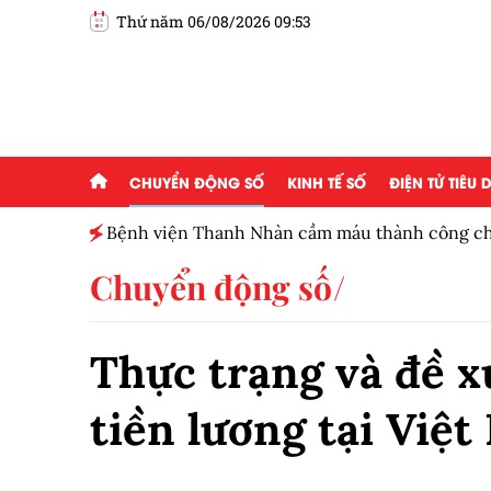
Thứ năm 06/08/2026 09:53
CHUYỂN ĐỘNG SỐ
KINH TẾ SỐ
ĐIỆN TỬ TIÊU
800 điểm
Bệnh viện Thanh Nhàn cầm máu thành công ch
tràng giai đoạn cuối
Chuyển động số
Thực trạng và đề x
tiền lương tại Việ