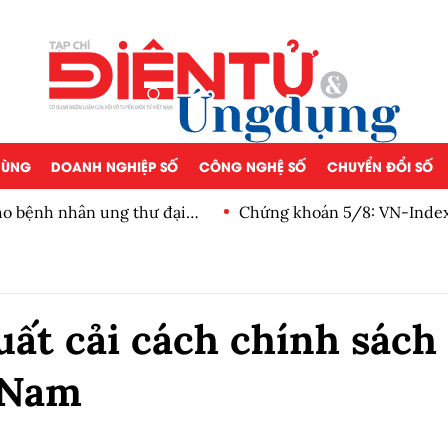
 DÙNG
DOANH NGHIỆP SỐ
CÔNG NGHỆ SỐ
CHUYỂN ĐỔI SỐ
o bệnh nhân ung thư đại
Chứng khoán 5/8: VN-Index 
ròng 3 phiên
uất cải cách chính sách
t Nam