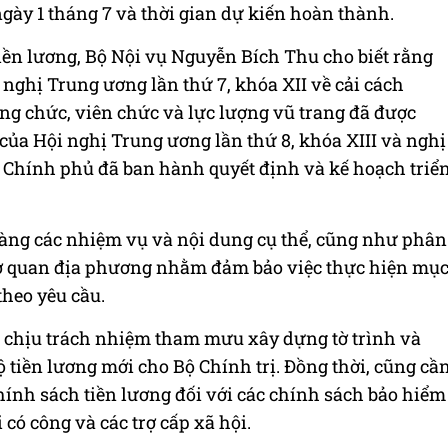
ngày 1 tháng 7 và thời gian dự kiến hoàn thành.
ền lương, Bộ Nội vụ Nguyễn Bích Thu cho biết rằng
 nghị Trung ương lần thứ 7, khóa XII về cải cách
ông chức, viên chức và lực lượng vũ trang đã được
 của Hội nghị Trung ương lần thứ 8, khóa XIII và nghị
 Chính phủ đã ban hành quyết định và kế hoạch triể
 ràng các nhiệm vụ và nội dung cụ thể, cũng như phân
cơ quan địa phương nhằm đảm bảo việc thực hiện mụ
theo yêu cầu.
à chịu trách nhiệm tham mưu xây dựng tờ trình và
ộ tiền lương mới cho Bộ Chính trị. Đồng thời, cũng cầ
chính sách tiền lương đối với các chính sách bảo hiểm
i có công và các trợ cấp xã hội.