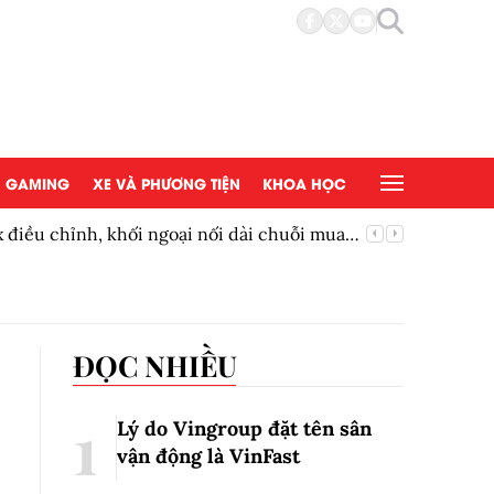
GAMING
XE VÀ PHƯƠNG TIỆN
KHOA HỌC
điều chỉnh, khối ngoại nối dài chuỗi mua
Mạnh tay
ĐỌC NHIỀU
Lý do Vingroup đặt tên sân
vận động là VinFast