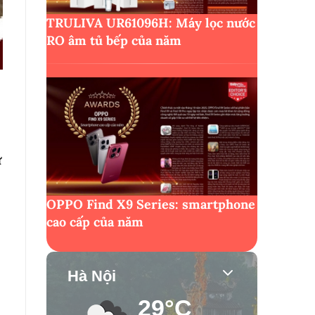
TRULIVA UR61096H: Máy lọc nước
RO âm tủ bếp của năm
ư
OPPO Find X9 Series: smartphone
cao cấp của năm
Hà Nội
29°C