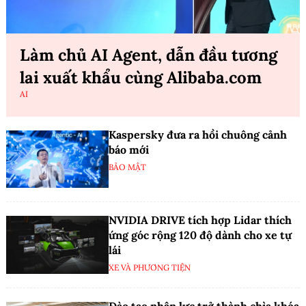
Làm chủ AI Agent, dẫn đầu tương
lai xuất khẩu cùng Alibaba.com
AI
Kaspersky đưa ra hồi chuông cảnh
báo mới
BẢO MẬT
NVIDIA DRIVE tích hợp Lidar thích
ứng góc rộng 120 độ dành cho xe tự
lái
XE VÀ PHƯƠNG TIỆN