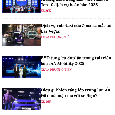
Top 10 dịch vụ hoàn hảo 2025
XE 365
Dịch vụ robotaxi của Zoox ra mắt tại
Las Vegas
XE VÀ PHƯƠNG TIỆN
BYD tung 'cú đúp' ấn tượng tại triển
lãm IAA Mobility 2025
XE VÀ PHƯƠNG TIỆN
Điều gì khiến tầng lớp trung lưu Ấn
Độ chưa mặn mà với xe điện?
XE 365