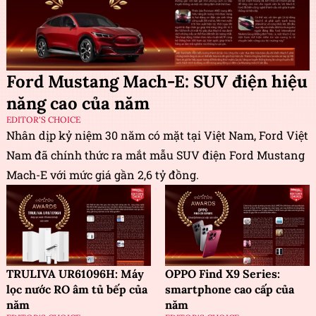
Ford Mustang Mach-E: SUV điện hiệu
năng cao của năm
EDITOR'S CHOICE
Nhân dịp kỷ niệm 30 năm có mặt tại Việt Nam, Ford Việt
Nam đã chính thức ra mắt mẫu SUV điện Ford Mustang
Mach-E với mức giá gần 2,6 tỷ đồng.
TRULIVA UR61096H: Máy
OPPO Find X9 Series:
lọc nước RO âm tủ bếp của
smartphone cao cấp của
năm
năm