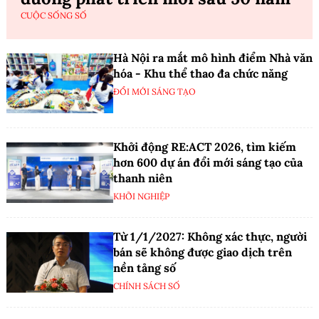
CUỘC SỐNG SỐ
Hà Nội ra mắt mô hình điểm Nhà văn
hóa - Khu thể thao đa chức năng
ĐỔI MỚI SÁNG TẠO
Khởi động RE:ACT 2026, tìm kiếm
hơn 600 dự án đổi mới sáng tạo của
thanh niên
KHỞI NGHIỆP
Từ 1/1/2027: Không xác thực, người
bán sẽ không được giao dịch trên
nền tảng số
CHÍNH SÁCH SỐ