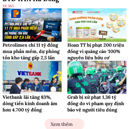
XE 365
Petrolimex chi 11 tỷ đồng
Hoan TT bị phạt 200 triệu
mua phần mềm, dự phòng
đồng vì quảng cáo '100%
tồn kho tăng gấp 2,5 lần
nguyên liệu hữu cơ'
Vietbank lãi tăng 83%,
Grab bị xử phạt 1,36 tỷ
dòng tiền kinh doanh âm
đồng do vi phạm quy định
hơn 4.700 tỷ đồng
bảo vệ người tiêu dùng
Xem thêm