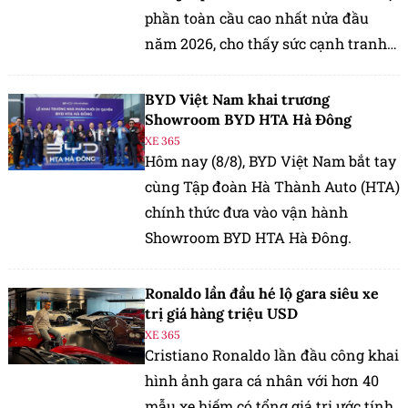
phần toàn cầu cao nhất nửa đầu
năm 2026, cho thấy sức cạnh tranh
ngày càng lớn của các thương hiệu
Trung Quốc.
BYD Việt Nam khai trương
Showroom BYD HTA Hà Đông
XE 365
Hôm nay (8/8), BYD Việt Nam bắt tay
cùng Tập đoàn Hà Thành Auto (HTA)
chính thức đưa vào vận hành
Showroom BYD HTA Hà Đông.
Ronaldo lần đầu hé lộ gara siêu xe
trị giá hàng triệu USD
XE 365
Cristiano Ronaldo lần đầu công khai
hình ảnh gara cá nhân với hơn 40
mẫu xe hiếm có tổng giá trị ước tính