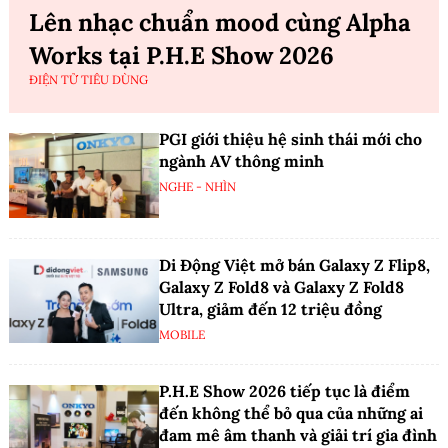
Lên nhạc chuẩn mood cùng Alpha
Works tại P.H.E Show 2026
ĐIỆN TỬ TIÊU DÙNG
PGI giới thiệu hệ sinh thái mới cho
ngành AV thông minh
NGHE - NHÌN
Di Động Việt mở bán Galaxy Z Flip8,
Galaxy Z Fold8 và Galaxy Z Fold8
Ultra, giảm đến 12 triệu đồng
MOBILE
P.H.E Show 2026 tiếp tục là điểm
đến không thể bỏ qua của những ai
đam mê âm thanh và giải trí gia đình