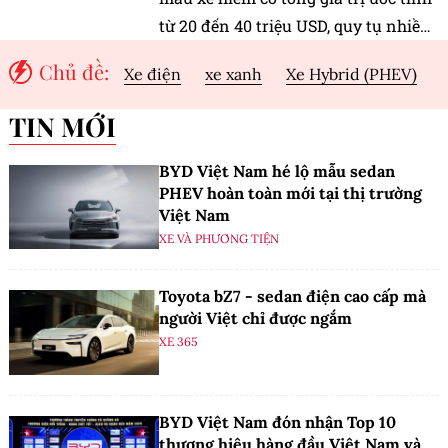
từ 20 đến 40 triệu USD, quy tụ nhiều
siêu xe giới hạn của Bugatti, Ferrari,
Chủ đề:
Xe điện
xe xanh
Xe Hybrid (PHEV)
Lamborghini và Mercedes-AMG.
TIN MỚI
BYD Việt Nam hé lộ mẫu sedan
PHEV hoàn toàn mới tại thị trường
Việt Nam
XE VÀ PHƯƠNG TIỆN
Toyota bZ7 - sedan điện cao cấp mà
người Việt chỉ được ngắm
XE 365
BYD Việt Nam đón nhận Top 10
thương hiệu hàng đầu Việt Nam và