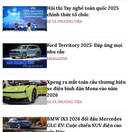
Hội thi Tay nghề toàn quốc 2025
chính thức tổ chức
XE VÀ PHƯƠNG TIỆN
Ford Territory 2025: Đáp ứng mọi
nhu cầu
EMAGAZINE
Xpeng ra mắt toàn cầu thương hiệu
xe điện bình dân Mona vào năm
2026
XE VÀ PHƯƠNG TIỆN
BMW iX3 2026 đối đầu Mercedes
GLC EV: Cuộc chiến SUV điện cao
cấp Đức