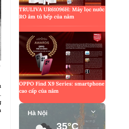
TRULIVA UR61096H: Máy lọc nước
RO âm tủ bếp của năm
OPPO Find X9 Series: smartphone
u
cao cấp của năm
.
g
a
Hà Nội
35°C