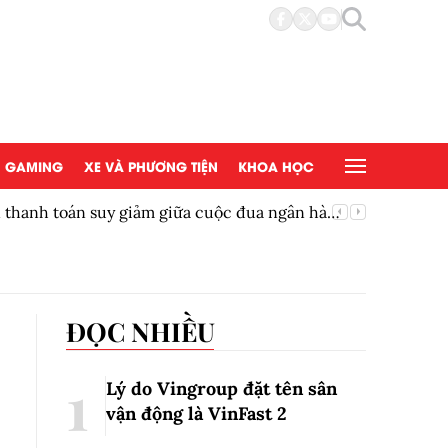
GAMING
XE VÀ PHƯƠNG TIỆN
KHOA HỌC
ền thanh toán suy giảm giữa cuộc đua ngân hàng
Thêm một
ĐỌC NHIỀU
Lý do Vingroup đặt tên sân
vận động là VinFast
2