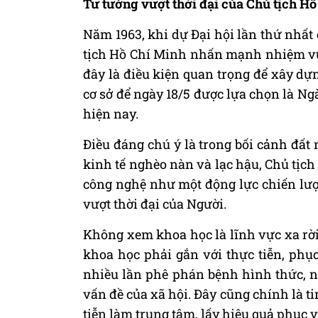
Tư tưởng vượt thời đại của Chủ tịch Hồ
Năm 1963, khi dự Đại hội lần thứ nhất
tịch Hồ Chí Minh nhấn mạnh nhiệm vụ 
đây là điều kiện quan trọng để xây dự
cơ sở để ngày 18/5 được lựa chọn là N
hiện nay.
Điều đáng chú ý là trong bối cảnh đất
kinh tế nghèo nàn và lạc hậu, Chủ tịc
công nghệ như một động lực chiến lược
vượt thời đại của Người.
Không xem khoa học là lĩnh vực xa r
khoa học phải gắn với thực tiễn, phụ
nhiều lần phê phán bệnh hình thức, n
vấn đề của xã hội. Đây cũng chính là ti
tiễn làm trung tâm, lấy hiệu quả phục v