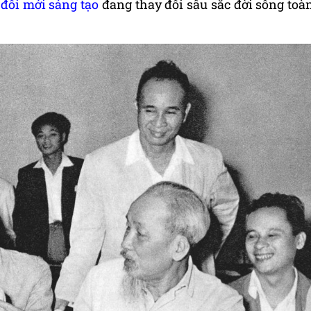
à
đổi mới sáng tạo
đang thay đổi sâu sắc đời sống toà