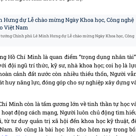
h Hưng dự Lễ chào mừng Ngày Khoa học, Công nghệ
ạo Việt Nam
Thủ tướng Chính phủ Lê Minh Hưng dự Lễ chào mừng Ngày Khoa học, Công
ởng Hồ Chí Minh là quan điểm “trọng dụng nhân tài”
i đội ngũ trí thức, kỹ sư, nhà khoa học; coi họ là lự
 hoàn cảnh đất nước còn nhiều thiếu thốn, Người vẫ
hát huy năng lực, đóng góp cho sự nghiệp xây dựng v
 Chí Minh còn là tấm gương lớn về tinh thần tự học v
nh hoạt động cách mạng, Người luôn chủ động tìm hiể
 từ tư duy quản trị xã hội đến khoa học kỹ thuật, đ
 Nam. Đó cũng là bài học lớn cho hôm nay trong bố