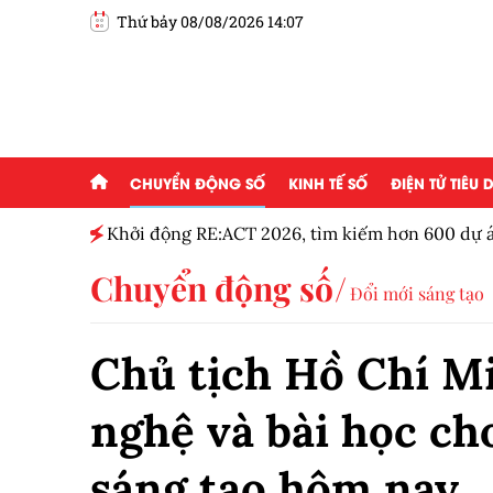
Thứ bảy 08/08/2026 14:07
CHUYỂN ĐỘNG SỐ
KINH TẾ SỐ
ĐIỆN TỬ TIÊU
g ai đam
Khởi động RE:ACT 2026, tìm kiếm hơn 600 dự á
thanh niên
Chuyển động số
Đổi mới sáng tạo
Chủ tịch Hồ Chí M
nghệ và bài học ch
sáng tạo hôm nay