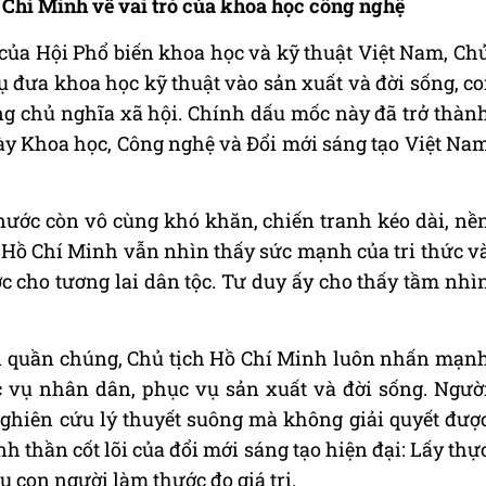
 Chí Minh về vai trò của khoa học công nghệ
 của Hội Phổ biến khoa học và kỹ thuật Việt Nam, Ch
đưa khoa học kỹ thuật vào sản xuất và đời sống, co
ng chủ nghĩa xã hội. Chính dấu mốc này đã trở thàn
gày Khoa học, Công nghệ và Đổi mới sáng tạo Việt Na
 nước còn vô cùng khó khăn, chiến tranh kéo dài, nề
h Hồ Chí Minh vẫn nhìn thấy sức mạnh của tri thức v
 cho tương lai dân tộc. Tư duy ấy cho thấy tầm nhì
ời quần chúng, Chủ tịch Hồ Chí Minh luôn nhấn mạn
c vụ nhân dân, phục vụ sản xuất và đời sống. Ngườ
ghiên cứu lý thuyết suông mà không giải quyết đượ
nh thần cốt lõi của đổi mới sáng tạo hiện đại: Lấy thự
ụ con người làm thước đo giá trị.