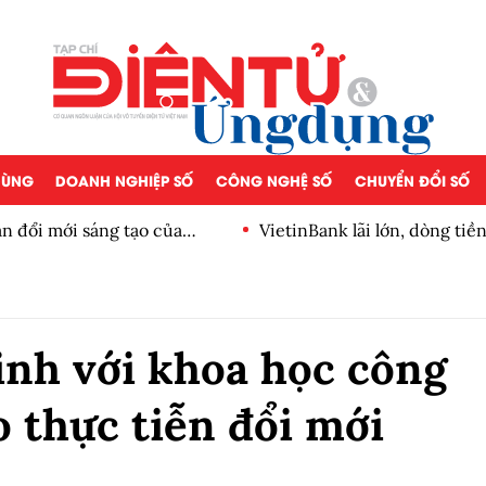
 DÙNG
DOANH NGHIỆP SỐ
CÔNG NGHỆ SỐ
CHUYỂN ĐỔI SỐ
n đổi mới sáng tạo của
VietinBank lãi lớn, dòng ti
số
inh với khoa học công
o thực tiễn đổi mới