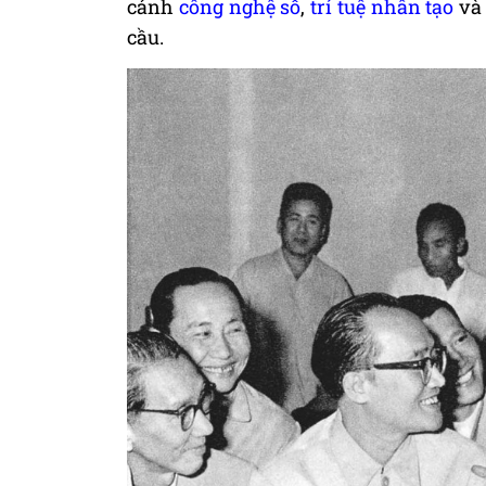
cảnh
công nghệ số
,
trí tuệ nhân tạo
v
cầu.