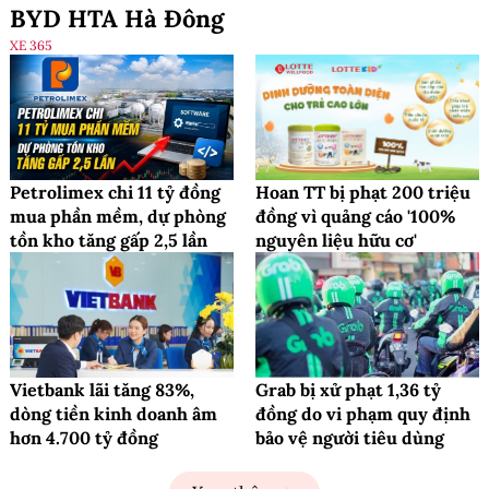
BYD HTA Hà Đông
XE 365
Petrolimex chi 11 tỷ đồng
Hoan TT bị phạt 200 triệu
mua phần mềm, dự phòng
đồng vì quảng cáo '100%
tồn kho tăng gấp 2,5 lần
nguyên liệu hữu cơ'
Vietbank lãi tăng 83%,
Grab bị xử phạt 1,36 tỷ
dòng tiền kinh doanh âm
đồng do vi phạm quy định
hơn 4.700 tỷ đồng
bảo vệ người tiêu dùng