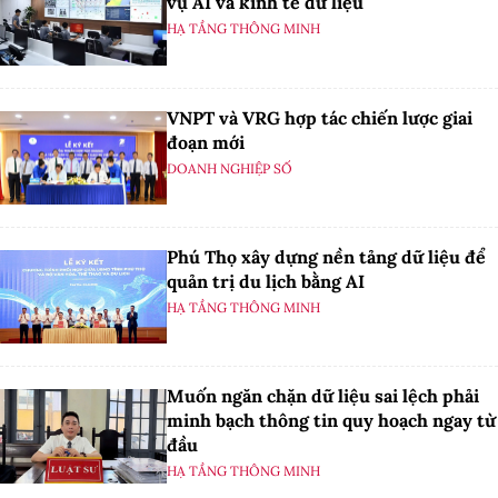
vụ AI và kinh tế dữ liệu
HẠ TẦNG THÔNG MINH
VNPT và VRG hợp tác chiến lược giai
đoạn mới
DOANH NGHIỆP SỐ
Phú Thọ xây dựng nền tảng dữ liệu để
quản trị du lịch bằng AI
HẠ TẦNG THÔNG MINH
Muốn ngăn chặn dữ liệu sai lệch phải
minh bạch thông tin quy hoạch ngay từ
đầu
HẠ TẦNG THÔNG MINH