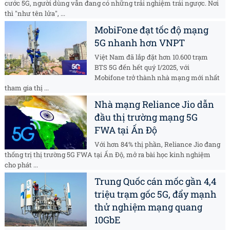
cước 5G, người dùng vẫn đang có những trải nghiệm trái ngược. Nơi
thì "như tên lửa", ...
MobiFone đạt tốc độ mạng
5G nhanh hơn VNPT
Việt Nam đã lắp đặt hơn 10.600 trạm
BTS 5G đến hết quý I/2025, với
Mobifone trở thành nhà mạng mới nhất
tham gia thị ...
Nhà mạng Reliance Jio dẫn
đầu thị trường mạng 5G
FWA tại Ấn Độ
Với hơn 84% thị phần, Reliance Jio đang
thống trị thị trường 5G FWA tại Ấn Độ, mở ra bài học kinh nghiệm
cho phát ...
Trung Quốc cán mốc gần 4,4
triệu trạm gốc 5G, đẩy mạnh
thử nghiệm mạng quang
10GbE