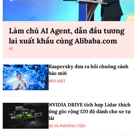
Làm chủ AI Agent, dẫn đầu tương
lai xuất khẩu cùng Alibaba.com
AI
Kaspersky đưa ra hồi chuông cảnh
báo mới
BẢO MẬT
NVIDIA DRIVE tích hợp Lidar thích
ứng góc rộng 120 độ dành cho xe tự
lái
XE VÀ PHƯƠNG TIỆN