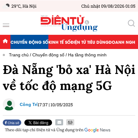
29°C,
Hà Nội
Chủ nhật 09/08/2026 01:05
CHUYỂN ĐỘNG SỐ
KINH TẾ SỐ
ĐIỆN TỬ TIÊU DÙNG
DOANH NGHIỆ
Trang chủ
Chuyển động số
Hạ tầng thông minh
Đà Nẵng 'bỏ xa' Hà Nội
về tốc độ mạng 5G
17:37
|
10/05/2025
Công Trí
Chia sẻ
Theo dõi tạp chí
Điện tử và Ứng dụng
trên