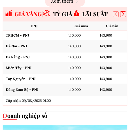
Xem thêm
GIÁ VÀNG
TỶ GIÁ
LÃI SUẤT
PNJ
Giá mua
Giá bán
TPHCM - PNJ
140,000
143,900
Hà Nội - PNJ
140,000
143,900
Đà Nẵng - PNJ
140,000
143,900
Miền Tây - PNJ
140,000
143,900
Tây Nguyên - PNJ
140,000
143,900
Đông Nam Bộ - PNJ
140,000
143,900
Cập nhật: 09/08/2026 01:00
Doanh nghiệp số