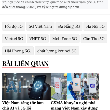
Trung Quốc đã chính thức vượt qua mốc 4,39 triệu trạm gốc 5G tính
đến cuối tháng 3/2025, với tỷ lệ người dùng dịch vụ ...
tốc độ 5G
5G Việt Nam
Đà Nẵng 5G
Hà Nội 5G
Viettel 5G
VNPT 5G
MobiFone 5G
Cần Thơ 5G
Hải Phòng 5G.
chất lượng kết nối 5G
BÀI LIÊN QUAN
Việt Nam tăng tốc làm
GSMA khuyến nghị nhà
chủ AI và 5G lõi
mạng Việt Nam xây dựng