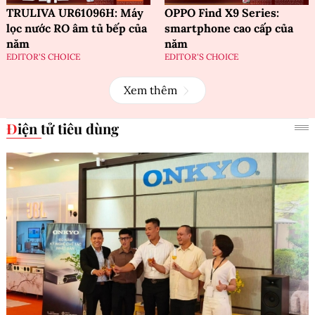
TRULIVA UR61096H: Máy
OPPO Find X9 Series:
lọc nước RO âm tủ bếp của
smartphone cao cấp của
năm
năm
EDITOR'S CHOICE
EDITOR'S CHOICE
Xem thêm
Điện tử tiêu dùng