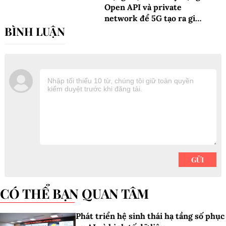
Open API và private
network để 5G tạo ra giá
trị kinh tế thực chất đến
năm 2030
CÓ THỂ BẠN QUAN TÂM
Phát triển hệ sinh thái hạ tầng số phục