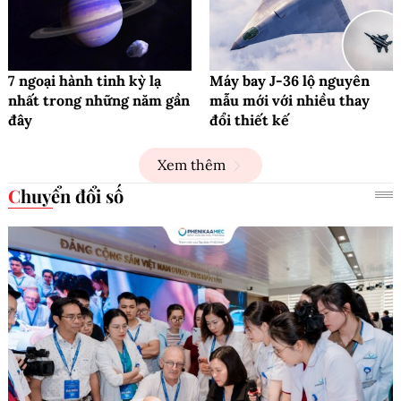
7 ngoại hành tinh kỳ lạ
Máy bay J-36 lộ nguyên
nhất trong những năm gần
mẫu mới với nhiều thay
đây
đổi thiết kế
Xem thêm
Chuyển đổi số