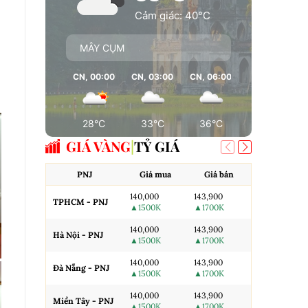
Cảm giác: 40°C
MÂY CỤM
CN, 00:00
CN, 03:00
CN, 06:00
CN, 09:00
28°C
33°C
36°C
37°C
GIÁ VÀNG
TỶ GIÁ
PNJ
Giá mua
Giá bán
AJC
140,000
143,900
TPHCM - PNJ
Miếng SJC H
▲1500K
▲1700K
140,000
143,900
Hà Nội - PNJ
Miếng SJC 
▲1500K
▲1700K
140,000
143,900
Đà Nẵng - PNJ
Miếng SJC T
▲1500K
▲1700K
140,000
143,900
N.Tròn, 3A,
Miền Tây - PNJ
▲1500K
▲1700K
H.Nội