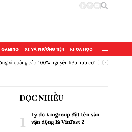
GAMING
XE VÀ PHƯƠNG TIỆN
KHOA HỌC
ồng vì quảng cáo '100% nguyên liệu hữu cơ'
AEON Việ
đồng tại
ĐỌC NHIỀU
Lý do Vingroup đặt tên sân
vận động là VinFast
2