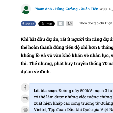
14:00
|
18
Phạm Anh - Hùng Cường - Xuân Tiến
Theo dõi tạp chí Điện
Chia sẻ
Khi bắt đầu dự án, rất ít người tin rằng d
thể hoàn thành đúng tiến độ chỉ hơn 6 tháng
khổng lồ và vô vàn khó khăn về nhân lực, vậ
thi. Thế nhưng, phát huy truyền thống 70 n
dự án về đích.
Lời tòa soạn
: Đường dây 500kV mạch 3 t
có thể làm được những việc tưởng chừng 
xuất hiện khắp các công trường từ Quảng
Viettel, Tập đoàn Dầu khí Quốc gia Việt