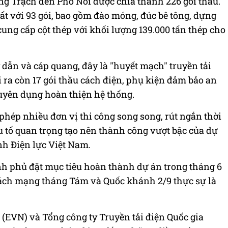
g Trạch đến Phố Nối được chia thành 226 gói thầu.
ất với 93 gói, bao gồm đào móng, đúc bê tông, dựng
 cung cấp cột thép với khối lượng 139.000 tấn thép cho
 dẫn và cáp quang, đây là "huyết mạch" truyền tải
i ra còn 17 gói thầu cách điện, phụ kiện đảm bảo an
huyên dụng hoàn thiện hệ thống.
phép nhiều đơn vị thi công song song, rút ngắn thời
u tố quan trọng tạo nên thành công vượt bậc của dự
nh Điện lực Việt Nam.
nh phủ đặt mục tiêu hoàn thành dự án trong tháng 6
ách mạng tháng Tám và Quốc khánh 2/9 thực sự là
(EVN) và Tổng công ty Truyền tải điện Quốc gia