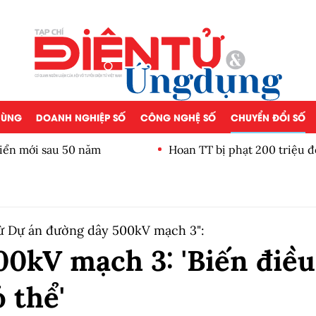
 DÙNG
DOANH NGHIỆP SỐ
CÔNG NGHỆ SỐ
CHUYỂN ĐỔI SỐ
iển mới sau 50 năm
Hoan TT bị phạt 200 triệu đ
 từ Dự án đường dây 500kV mạch 3":
0kV mạch 3: 'Biến điều
 thể'