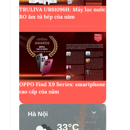
TRULIVA UR61096H: Máy lọc nước
RO âm tủ bếp của năm
OPPO Find X9 Series: smartphone
cao cấp của năm
Hà Nội
33°C