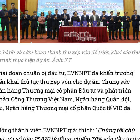
 hành và sớm hoàn thành thu xếp vốn để triển khai các thủ
trình thực hiện dự án. Ảnh: XT
giai đoạn chuẩn bị đầu tư, EVNNPT đã khẩn trương
iển khai thủ tục thu xếp vốn cho dự án. Chung sức
n hàng Thương mại cổ phần Đầu tư và phát triển
hần Công Thương Việt Nam, Ngân hàng Quân đội,
, Ngân hàng Thương mại cổ phần Quốc tế VIB đã
ồng thành viên EVNNPT giải thích: "
Chúng tôi chủ
 với số tiền 15.870 tỷ đồng, chiếm 70% vốn đầu tư dự