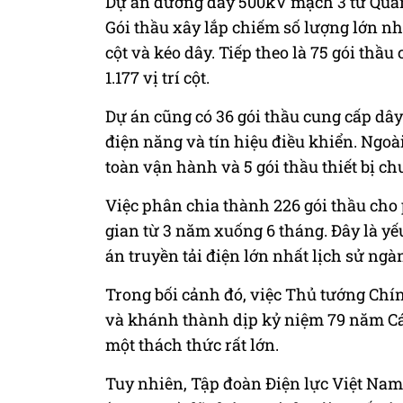
Dự án đường dây 500kV mạch 3 từ Quản
Gói thầu xây lắp chiếm số lượng lớn nh
cột và kéo dây. Tiếp theo là 75 gói thầu
1.177 vị trí cột.
Dự án cũng có 36 gói thầu cung cấp dây
điện năng và tín hiệu điều khiển. Ngoà
toàn vận hành và 5 gói thầu thiết bị c
Việc phân chia thành 226 gói thầu cho 
gian từ 3 năm xuống 6 tháng. Đây là yế
án truyền tải điện lớn nhất lịch sử ngà
Trong bối cảnh đó, việc Thủ tướng Chí
và khánh thành dịp kỷ niệm 79 năm C
một thách thức rất lớn.
Tuy nhiên, Tập đoàn Điện lực Việt Nam 