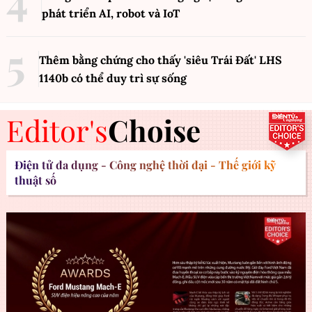
phát triển AI, robot và IoT
Thêm bằng chứng cho thấy 'siêu Trái Đất' LHS
1140b có thể duy trì sự sống
Editor's
Choise
Điện tử đa dụng - Công nghệ thời đại - Thế giới kỹ
thuật số