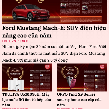
Ford Mustang Mach-E: SUV điện hiệu
năng cao của năm
EDITOR'S CHOICE
Nhân dịp kỷ niệm 30 năm có mặt tại Việt Nam, Ford Việt
Nam đã chính thức ra mắt mẫu SUV điện Ford Mustang
Mach-E với mức giá gần 2,6 tỷ đồng.
TRULIVA UR61096H: Máy
OPPO Find X9 Series:
lọc nước RO âm tủ bếp của
smartphone cao cấp của
năm
năm