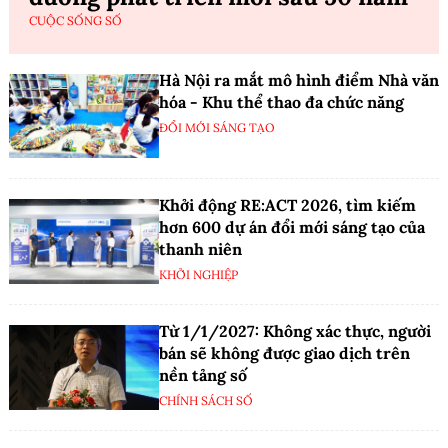
CUỘC SỐNG SỐ
Hà Nội ra mắt mô hình điểm Nhà văn
hóa - Khu thể thao đa chức năng
ĐỔI MỚI SÁNG TẠO
Khởi động RE:ACT 2026, tìm kiếm
hơn 600 dự án đổi mới sáng tạo của
thanh niên
KHỞI NGHIỆP
Từ 1/1/2027: Không xác thực, người
bán sẽ không được giao dịch trên
nền tảng số
CHÍNH SÁCH SỐ