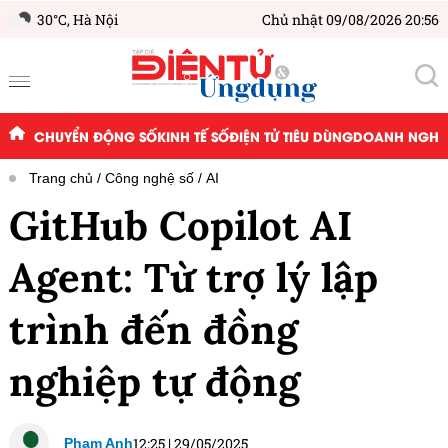
30°C,
Hà Nội
Chủ nhật 09/08/2026 20:56
CHUYỂN ĐỘNG SỐ
KINH TẾ SỐ
ĐIỆN TỬ TIÊU DÙNG
DOANH NGHIỆ
Trang chủ
Công nghệ số
AI
GitHub Copilot AI
Agent: Từ trợ lý lập
trình đến đồng
nghiệp tự động
12:25
|
29/05/2025
Phạm Anh