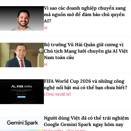
Vì sao các doanh nghiệp chuyển sang
mã nguồn mở để đảm bảo chủ quyền
AI?
AI
Bộ trưởng Vũ Hải Quân giữ cương vị
Chủ tịch Mạng lưới chuyên gia AI Việt
Nam toàn cầu
AI
FIFA World Cup 2026 và những công
nghệ nổi bật mà có thể bạn chưa biết?
CÔNG NGHỆ SỐ
Người dùng Việt đã có thể trải nghiệm
Google Gemini Spark ngay hôm nay