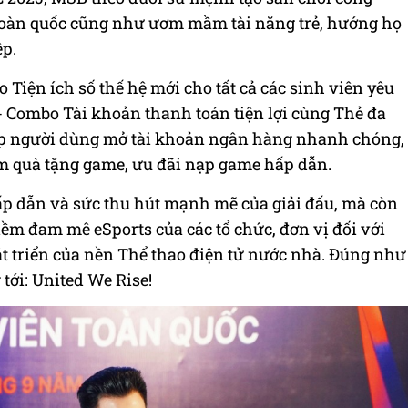
toàn quốc cũng như ươm mầm tài năng trẻ, hướng họ
ệp.
iện ích số thế hệ mới cho tất cả các sinh viên yêu
- Combo Tài khoản thanh toán tiện lợi cùng Thẻ đa
p người dùng mở tài khoản ngân hàng nhanh chóng,
èm quà tặng game, ưu đãi nạp game hấp dẫn.
p dẫn và sức thu hút mạnh mẽ của giải đấu, mà còn
ềm đam mê eSports của các tổ chức, đơn vị đối với
át triển của nền Thể thao điện tử nước nhà. Đúng như
ới: United We Rise!