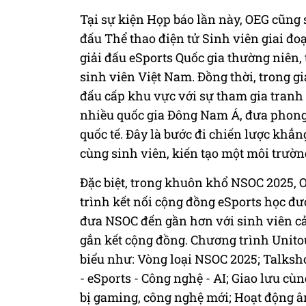
Tại sự kiện Họp báo lần này, OEG cũng s
đấu Thể thao điện tử Sinh viên giai đ
giải đấu eSports Quốc gia thường niên,
sinh viên Việt Nam. Đồng thời, trong g
đấu cấp khu vực với sự tham gia tranh 
nhiều quốc gia Đông Nam Á, đưa phong 
quốc tế. Đây là bước đi chiến lược khẳ
cùng sinh viên, kiến tạo một môi trườn
Đặc biệt, trong khuôn khổ NSOC 2025, 
trình kết nối cộng đồng eSports học đư
đưa NSOC đến gần hơn với sinh viên cả 
gắn kết cộng đồng. Chương trình Unitou
biểu như: Vòng loại NSOC 2025; Talk
- eSports - Công nghệ - AI; Giao lưu cùn
bị gaming, công nghệ mới; Hoạt động â