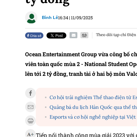
16:34
|
11/09/2025
Bình Lê
Theo dõi tạp chí Điện
Chia sẻ
Ocean Entertainment Group vừa công bố chí
viên toàn quốc mùa 2 - National Student Op
lên tới 2 tỷ đồng, tranh tài ở hai bộ môn V
Cơ hội trải nghiệm Thể thao điện tử E
Quảng bá du lịch Hàn Quốc qua thể th
Esports và cơ hội nghề nghiệp tại Việ
Tiếp nối thành công mùa giải 2023 với 