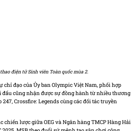
thao điện tử Sinh viên Toàn quốc mùa 2.
ự chỉ đạo của Ủy ban Olympic Việt Nam, phối hợp
i đấu cũng nhận được sự đồng hành từ nhiều thương
47, Crossfire: Legends cùng các đối tác truyền
ác chiến lược giữa OEG và Ngân hàng TMCP Hàng Hải
2025, MSB theo đuổi sứ mệnh tạo sân chơi công