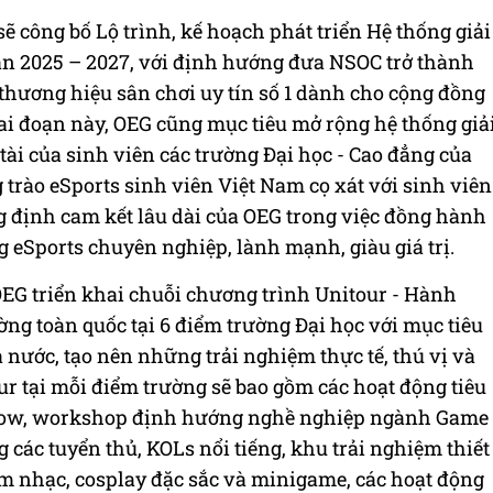
ẽ công bố Lộ trình, kế hoạch phát triển Hệ thống giải
oạn 2025 – 2027, với định hướng đưa NSOC trở thành
 thương hiệu sân chơi uy tín số 1 dành cho cộng đồng
iai đoạn này, OEG cũng mục tiêu mở rộng hệ thống giả
tài của sinh viên các trường Đại học - Cao đẳng của
trào eSports sinh viên Việt Nam cọ xát với sinh viên
ng định cam kết lâu dài của OEG trong việc đồng hành
g eSports chuyên nghiệp, lành mạnh, giàu giá trị.
OEG triển khai chuỗi chương trình Unitour - Hành
ờng toàn quốc tại 6 điểm trường Đại học với mục tiêu
nước, tạo nên những trải nghiệm thực tế, thú vị và
r tại mỗi điểm trường sẽ bao gồm các hoạt động tiêu
show, workshop định hướng nghề nghiệp ngành Game
g các tuyển thủ, KOLs nổi tiếng, khu trải nghiệm thiết
m nhạc, cosplay đặc sắc và minigame, các hoạt động