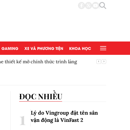
GAMING
XE VÀ PHƯƠNG TIỆN
KHOA HỌC
t kế mở chính thức trình làng
Thúc đẩy
mắt tại 
ĐỌC NHIỀU
Lý do Vingroup đặt tên sân
vận động là VinFast
2