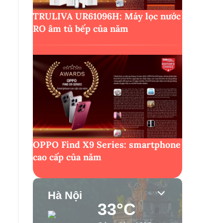
TRULIVA UR61096H: Máy lọc nước
RO âm tủ bếp của năm
OPPO Find X9 Series: smartphone
cao cấp của năm
Hà Nội
33°C