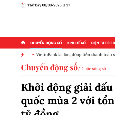
Thứ bảy 08/08/2026 11:37
CHUYỂN ĐỘNG SỐ
KINH TẾ SỐ
ĐIỆN TỬ TIÊU
 của
VietinBank lãi lớn, dòng tiền thanh toán suy g
số
Chuyển động số
Cuộc sống số
Khởi động giải đấu
quốc mùa 2 với tổng
tỷ đồng