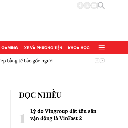
GAMING
XE VÀ PHƯƠNG TIỆN
KHOA HỌC
đẹp bằng tế bào gốc người
Copy/Pas
ĐỌC NHIỀU
Lý do Vingroup đặt tên sân
vận động là VinFast
2