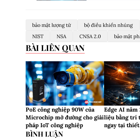
bảo mật lượng tử
bộ điều khiển nhúng
NIST
NSA
CNSA 2.0
bảo mật p
BÀI LIÊN QUAN
PoE công nghiệp 90W của
Edge AI năm 
Microchip mở đường cho giải
liệu bằng trí
pháp IoT công nghiệp
ngay tại thiết