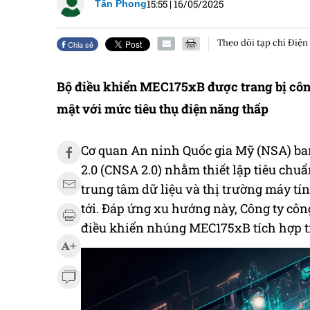
15:55
|
16/05/2025
Tấn Phong
Theo dõi tạp chí Điện
Chia sẻ
Bộ điều khiển MEC175xB được trang bị côn
mật với mức tiêu thụ điện năng thấp
Cơ quan An ninh Quốc gia Mỹ (NSA) ba
2.0 (CNSA 2.0) nhằm thiết lập tiêu chu
trung tâm dữ liệu và thị trường máy tí
tới. Đáp ứng xu hướng này, Công ty công
điều khiển nhúng MEC175xB tích hợp t