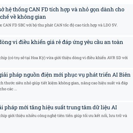
 sở hệ thống CAN FD tích hợp và nhỏ gọn dành cho
chế về không gian
 CAN FD SBC với bộ thu phát CAN tốc độ cao tích hợp và LDO 5V.
òng vi điều khiển giá rẻ đáp ứng yêu cầu an toàn
ip (có trụ sở tại Hoa Kỳ) vừa giới thiệu dòng vi điều khiển AVR SD với
giải pháp nguồn điện mới phục vụ phát triển AI Biên
 thước siêu nhỏ giúp tiết kiệm không gian, nâng cao hiệu suất và đáp
ho các ...
i pháp mới tăng hiệu suất trung tâm dữ liệu AI
ip giới thiệu nhiều công nghệ tiên tiến giúp tối ưu kết nối, lưu trữ và