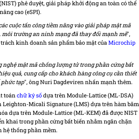
(NIST) phê duyệt, giải pháp khởi động an toàn có thể
 nâng cao (eSPI).
các cuộc tấn công tiềm năng vào giải pháp mật mã
o, môi trường an ninh mạng đã thay đổi mạnh mẽ
",
ụ trách kinh doanh sản phẩm bảo mật của
Microchip
g nghệ mật mã chống lượng tử trong phần cứng bất
hiệu quả, cung cấp cho khách hàng công cụ cần thiết
 phức tạp
", ông Nuri Dagdeviren nhấn mạnh thêm.
t toán
chữ ký số
dựa trên Module-Lattice (ML-DSA)
nh Leighton-Micali Signature (LMS) dựa trên hàm băm
khóa dựa trên Module-Lattice (ML-KEM) đã được NIST
iển khai trong phần cứng bất biến nhằm ngăn chặn
rên hệ thống phần mềm.