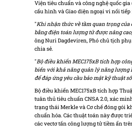
Viện tiêu chuẩn và công nghệ quốc gia 
cấu hình và Giao diện ngoại vi nối tiếp
"
Khi nhận thức về tầm quan trọng của 
bằng điện toán lượng tử được nâng ca
ông Nuri Dagdeviren, Phó chủ tịch ph
chia sẻ.
"
Bộ điều khiển MEC175xB tích hợp côn
biến với khả năng quản lý năng lượng 
để đáp ứng yêu cầu bảo mật kỹ thuật số
Bộ điều khiển MEC175xB tích hợp Thuậ
tuân thủ tiêu chuẩn CNSA 2.0, xác mi
trạng thái Merkle và Cơ chế đóng gói 
chuẩn hóa. Các thuật toán này được tr
các vectơ tấn công lượng tử tiềm ẩn t