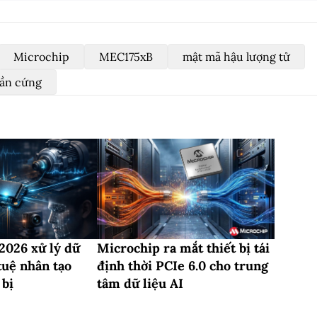
Microchip
MEC175xB
mật mã hậu lượng tử
hần cứng
2026 xử lý dữ
Microchip ra mắt thiết bị tái
 tuệ nhân tạo
định thời PCIe 6.0 cho trung
 bị
tâm dữ liệu AI