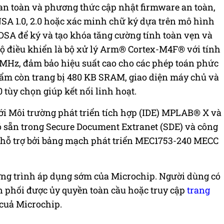
an toàn và phương thức cập nhật firmware an toàn,
SA 1.0, 2.0 hoặc xác minh chữ ký dựa trên mô hình
SA để ký và tạo khóa tăng cường tính toàn vẹn và
bộ điều khiển là bộ xử lý Arm® Cortex-M4F® với tính
 MHz, đảm bảo hiệu suất cao cho các phép toán phức
hẩm còn trang bị 480 KB SRAM, giao diện máy chủ và
tùy chọn giúp kết nối linh hoạt.
i Môi trường phát triển tích hợp (IDE) MPLAB® X và
có sẵn trong Secure Document Extranet (SDE) và công
hỗ trợ bởi bảng mạch phát triển MEC1753-240 MECC
ng trình áp dụng sớm của Microchip. Người dùng có
n phối được ủy quyền toàn cầu hoặc truy cập
trang
cuả Microchip.