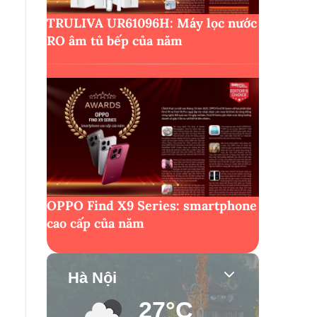
TRULIVA UR61096H: Máy lọc nước
RO âm tủ bếp của năm
OPPO Find X9 Series: smartphone
cao cấp của năm
Hà Nội
27°C