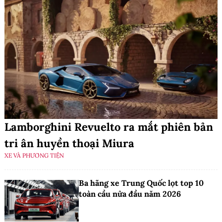
Lamborghini Revuelto ra mắt phiên bản
tri ân huyền thoại Miura
XE VÀ PHƯƠNG TIỆN
Ba hãng xe Trung Quốc lọt top 10
toàn cầu nửa đầu năm 2026