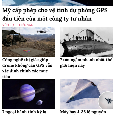
Mỹ cấp phép cho vệ tinh dự phòng GPS
đầu tiên của một công ty tư nhân
VŨ TRỤ - THIÊN VĂN
Công nghệ thị giác giúp
7 tàu ngầm nhanh nhất thế
drone không cần GPS vẫn
giới hiện nay
xác định chính xác mục
tiêu
7 ngoại hành tinh kỳ lạ
Máy bay J-36 lộ nguyên