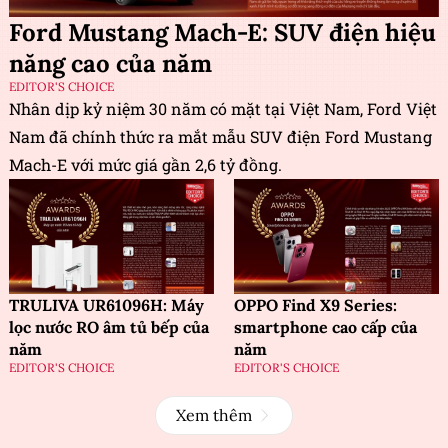
Ford Mustang Mach-E: SUV điện hiệu
năng cao của năm
EDITOR'S CHOICE
Nhân dịp kỷ niệm 30 năm có mặt tại Việt Nam, Ford Việt
Nam đã chính thức ra mắt mẫu SUV điện Ford Mustang
Mach-E với mức giá gần 2,6 tỷ đồng.
TRULIVA UR61096H: Máy
OPPO Find X9 Series:
lọc nước RO âm tủ bếp của
smartphone cao cấp của
năm
năm
EDITOR'S CHOICE
EDITOR'S CHOICE
Xem thêm