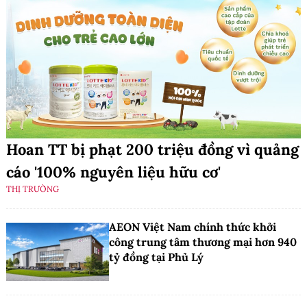
Hoan TT bị phạt 200 triệu đồng vì quảng
cáo '100% nguyên liệu hữu cơ'
THỊ TRƯỜNG
AEON Việt Nam chính thức khởi
công trung tâm thương mại hơn 940
tỷ đồng tại Phủ Lý