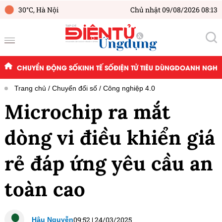
30°C,
Hà Nội
Chủ nhật 09/08/2026 08:13
CHUYỂN ĐỘNG SỐ
KINH TẾ SỐ
ĐIỆN TỬ TIÊU DÙNG
DOANH NGHIỆ
Trang chủ
Chuyển đổi số
Công nghiệp 4.0
Microchip ra mắt
dòng vi điều khiển giá
rẻ đáp ứng yêu cầu an
toàn cao
09:52
|
24/03/2025
Hậu Nguyễn