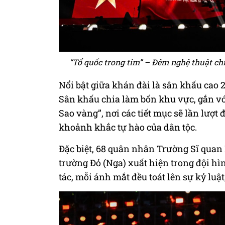
“Tổ quốc trong tim” – Đêm nghệ thuật c
Nổi bật giữa khán đài là sân khấu cao 
Sân khấu chia làm bốn khu vực, gắn vớ
Sao vàng”, nơi các tiết mục sẽ lần lượ
khoảnh khắc tự hào của dân tộc.
Đặc biệt, 68 quân nhân Trường Sĩ quan 
trường Đỏ (Nga) xuất hiện trong đội h
tác, mỗi ánh mắt đều toát lên sự kỷ luậ