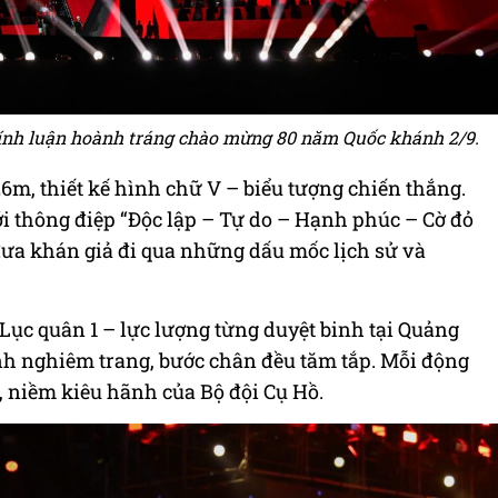
hính luận hoành tráng chào mừng 80 năm Quốc khánh 2/9.
26m, thiết kế hình chữ V – biểu tượng chiến thắng.
i thông điệp “Độc lập – Tự do – Hạnh phúc – Cờ đỏ
t đưa khán giả đi qua những dấu mốc lịch sử và
Lục quân 1 – lực lượng từng duyệt binh tại Quảng
ình nghiêm trang, bước chân đều tăm tắp. Mỗi động
t, niềm kiêu hãnh của Bộ đội Cụ Hồ.