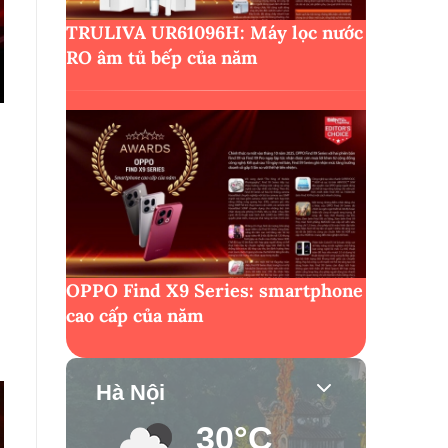
TRULIVA UR61096H: Máy lọc nước
RO âm tủ bếp của năm
OPPO Find X9 Series: smartphone
cao cấp của năm
Hà Nội
30°C