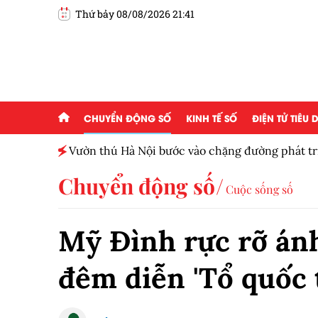
Thứ bảy 08/08/2026 21:41
CHUYỂN ĐỘNG SỐ
KINH TẾ SỐ
ĐIỆN TỬ TIÊU
ấp 2,5
Vườn thú Hà Nội bước vào chặng đường phát tr
Chuyển động số
Cuộc sống số
Mỹ Đình rực rỡ ánh
đêm diễn 'Tổ quốc 