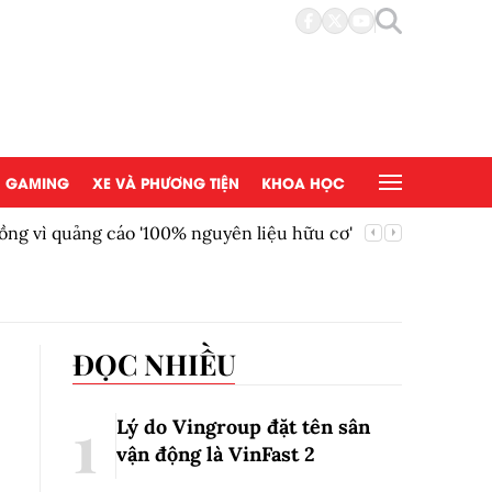
GAMING
XE VÀ PHƯƠNG TIỆN
KHOA HỌC
ồng vì quảng cáo '100% nguyên liệu hữu cơ'
AEON Việ
đồng tại
ĐỌC NHIỀU
Lý do Vingroup đặt tên sân
vận động là VinFast
2