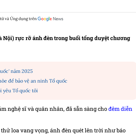
 tử và Ứng dụng trên
à Nội) rực rỡ ánh đèn trong buổi tổng duyệt chương
quốc' năm 2025
ỏe để bảo vệ an ninh Tổ quốc
i yêu Tổ quốc tôi
ăm nghệ sĩ và quân nhân, đã sẵn sàng cho
đêm diễn
thử loa vang vọng, ánh đèn quét lên trời như báo