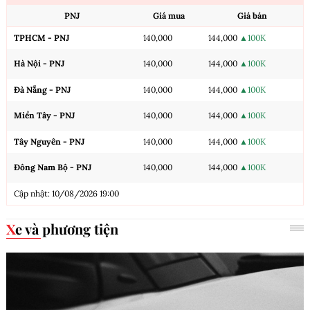
PNJ
Giá mua
Giá bán
TPHCM - PNJ
140,000
144,000
▲100K
Hà Nội - PNJ
140,000
144,000
▲100K
Đà Nẵng - PNJ
140,000
144,000
▲100K
Miền Tây - PNJ
140,000
144,000
▲100K
Tây Nguyên - PNJ
140,000
144,000
▲100K
Đông Nam Bộ - PNJ
140,000
144,000
▲100K
Cập nhật: 10/08/2026 19:00
Xe và phương tiện