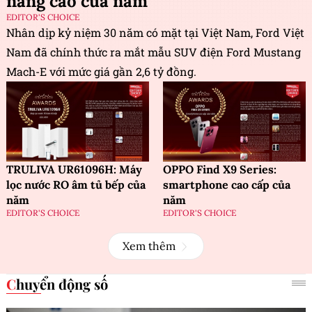
năng cao của năm
EDITOR'S CHOICE
Nhân dịp kỷ niệm 30 năm có mặt tại Việt Nam, Ford Việt
Nam đã chính thức ra mắt mẫu SUV điện Ford Mustang
Mach-E với mức giá gần 2,6 tỷ đồng.
TRULIVA UR61096H: Máy
OPPO Find X9 Series:
lọc nước RO âm tủ bếp của
smartphone cao cấp của
năm
năm
EDITOR'S CHOICE
EDITOR'S CHOICE
Xem thêm
Chuyển động số