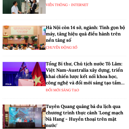
VIỄN THÔNG - INTERNET
Hà Nội còn 14 sở, ngành: Tinh gọn bộ
máy, tăng hiệu quả điều hành trên
nền tảng số
CHUYỂN ĐỘNG SỐ
Tổng Bí thư, Chủ tịch nước Tô Lâm:
Việt Nam-Australia xây dựng, triển
khai chiến lược kết nối khoa học,
công nghệ và đổi mới sáng tạo tầm
nhìn dài hạn
ĐỔI MỚI SÁNG TẠO
Tuyên Quang quảng bá du lịch qua
chương trình thực cảnh 'Long mạch
Nà Hang - Huyền thoại trên mặt
nước'