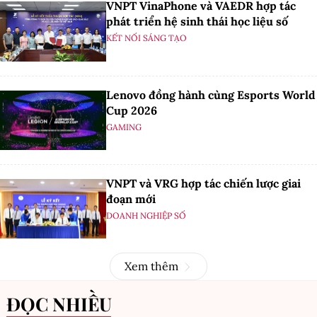
VNPT VinaPhone và VAEDR hợp tác
phát triển hệ sinh thái học liệu số
KẾT NỐI SÁNG TẠO
Lenovo đồng hành cùng Esports World
Cup 2026
GAMING
VNPT và VRG hợp tác chiến lược giai
đoạn mới
DOANH NGHIỆP SỐ
Xem thêm
ĐỌC NHIỀU