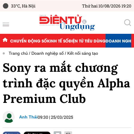
33°C,
Hà Nội
Thứ hai 10/08/2026 19:20
CHUYỂN ĐỘNG SỐ
KINH TẾ SỐ
ĐIỆN TỬ TIÊU DÙNG
DOANH NGHIỆ
Trang chủ
Doanh nghiệp số
Kết nối sáng tạo
Sony ra mắt chương
trình đặc quyền Alpha
Premium Club
09:30
|
25/03/2025
Anh Thái