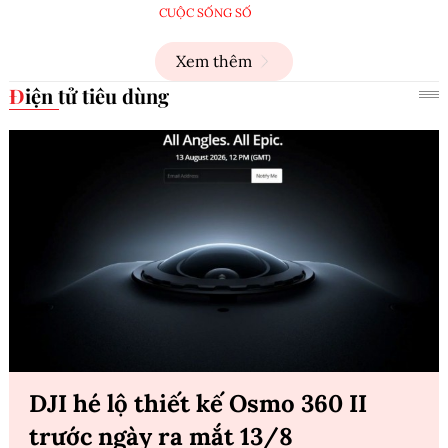
CUỘC SỐNG SỐ
Xem thêm
Điện tử tiêu dùng
DJI hé lộ thiết kế Osmo 360 II
trước ngày ra mắt 13/8