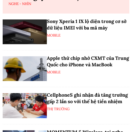
NGHE - NHÌN
Sony Xperia 1 IX lộ diện trong cơ sở
dữ liệu IMEI với ba mã máy
MOBILE
Apple thử chip nhớ CXMT của Trung
Quốc cho iPhone và MacBook
MOBILE
CellphoneS ghi nhận đà tăng trưởng
gấp 2 lần so với thế hệ tiền nhiệm
THỊ TRƯỜNG
MOMENTUM 5 Wireless, tai nghe