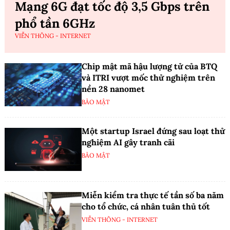
Mạng 6G đạt tốc độ 3,5 Gbps trên
phổ tần 6GHz
VIỄN THÔNG - INTERNET
Chip mật mã hậu lượng tử của BTQ
và ITRI vượt mốc thử nghiệm trên
nền 28 nanomet
BẢO MẬT
Một startup Israel đứng sau loạt thử
nghiệm AI gây tranh cãi
BẢO MẬT
Miễn kiểm tra thực tế tần số ba năm
cho tổ chức, cá nhân tuân thủ tốt
VIỄN THÔNG - INTERNET