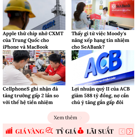
Apple thử chip nhớ CXMT
Thấy gì từ việc Moody's
của Trung Quốc cho
nâng xếp hạng tín nhiệm
iPhone và MacBook
cho SeABank?
CellphoneS ghi nhận đà
Lợi nhuận quý II của ACB
tăng trưởng gấp 2 lần so
giảm 588 tỷ đồng, nợ cần
với thế hệ tiền nhiệm
chú ý tăng gần gấp đôi
Xem thêm
GIÁ VÀNG
TỶ GIÁ
LÃI SUẤT