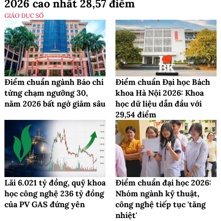
2026 cao nhất 28,57 điểm
GIÁO DỤC SỐ
Điểm chuẩn ngành Báo chí
Điểm chuẩn Đại học Bách
từng chạm ngưỡng 30,
khoa Hà Nội 2026: Khoa
năm 2026 bất ngờ giảm sâu
học dữ liệu dẫn đầu với
29,54 điểm
Lãi 6.021 tỷ đồng, quỹ khoa
Điểm chuẩn đại học 2026:
học công nghệ 236 tỷ đồng
Nhóm ngành kỹ thuật,
của PV GAS đứng yên
công nghệ tiếp tục 'tăng
nhiệt'