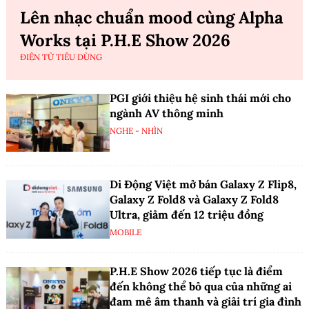
Lên nhạc chuẩn mood cùng Alpha
Works tại P.H.E Show 2026
ĐIỆN TỬ TIÊU DÙNG
PGI giới thiệu hệ sinh thái mới cho
ngành AV thông minh
NGHE - NHÌN
Di Động Việt mở bán Galaxy Z Flip8,
Galaxy Z Fold8 và Galaxy Z Fold8
Ultra, giảm đến 12 triệu đồng
MOBILE
P.H.E Show 2026 tiếp tục là điểm
đến không thể bỏ qua của những ai
đam mê âm thanh và giải trí gia đình