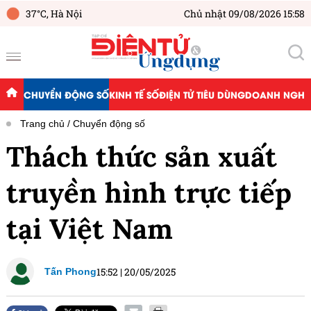
37°C,
Hà Nội
Chủ nhật 09/08/2026 15:58
CHUYỂN ĐỘNG SỐ
KINH TẾ SỐ
ĐIỆN TỬ TIÊU DÙNG
DOANH NGHIỆ
Trang chủ
Chuyển động số
Thách thức sản xuất
truyền hình trực tiếp
tại Việt Nam
15:52
|
20/05/2025
Tấn Phong