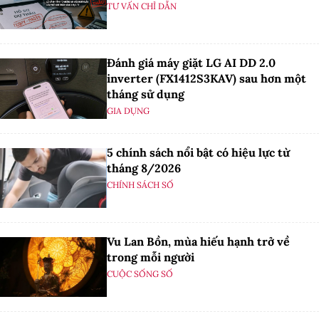
TƯ VẤN CHỈ DẪN
Đánh giá máy giặt LG AI DD 2.0
inverter (FX1412S3KAV) sau hơn một
tháng sử dụng
GIA DỤNG
5 chính sách nổi bật có hiệu lực từ
tháng 8/2026
CHÍNH SÁCH SỐ
Vu Lan Bồn, mùa hiếu hạnh trở về
trong mỗi người
CUỘC SỐNG SỐ