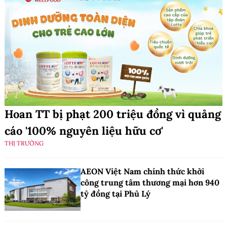
Hoan TT bị phạt 200 triệu đồng vì quảng
cáo '100% nguyên liệu hữu cơ'
THỊ TRƯỜNG
AEON Việt Nam chính thức khởi
công trung tâm thương mại hơn 940
tỷ đồng tại Phủ Lý