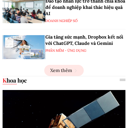
Đào tạo nhân lực trở thành chìa khóa
để doanh nghiệp khai thác hiệu quả
AI
DOANH NGHIỆP SỐ
Gia tăng sức mạnh, Dropbox kết nối
với ChatGPT, Claude và Gemini
PHẦN MỀM - ỨNG DỤNG
Xem thêm
Khoa học