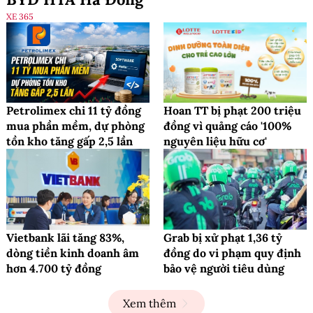
XE 365
Petrolimex chi 11 tỷ đồng
Hoan TT bị phạt 200 triệu
mua phần mềm, dự phòng
đồng vì quảng cáo '100%
tồn kho tăng gấp 2,5 lần
nguyên liệu hữu cơ'
Vietbank lãi tăng 83%,
Grab bị xử phạt 1,36 tỷ
dòng tiền kinh doanh âm
đồng do vi phạm quy định
hơn 4.700 tỷ đồng
bảo vệ người tiêu dùng
Xem thêm