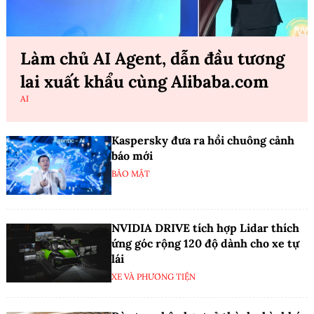
Làm chủ AI Agent, dẫn đầu tương
lai xuất khẩu cùng Alibaba.com
AI
Kaspersky đưa ra hồi chuông cảnh
báo mới
BẢO MẬT
NVIDIA DRIVE tích hợp Lidar thích
ứng góc rộng 120 độ dành cho xe tự
lái
XE VÀ PHƯƠNG TIỆN