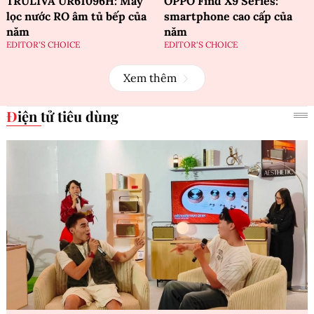
TRULIVA UR61096H: Máy
OPPO Find X9 Series:
lọc nước RO âm tủ bếp của
smartphone cao cấp của
năm
năm
EDITOR'S CHOICE
EDITOR'S CHOICE
Xem thêm
Điện tử tiêu dùng