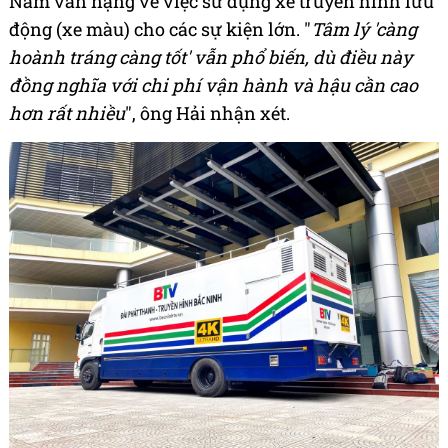
Nam vẫn nặng về việc sử dụng xe truyền hình lưu
động (xe màu) cho các sự kiện lớn. "
Tâm lý 'càng
hoành tráng càng tốt' vẫn phổ biến, dù điều này
đồng nghĩa với chi phí vận hành và hậu cần cao
hơn rất nhiều
", ông Hải nhận xét.