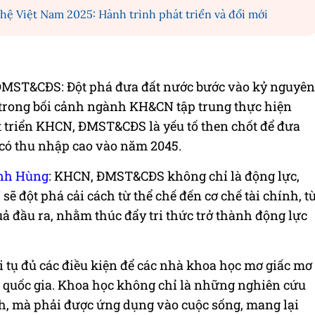
 Việt Nam 2025: Hành trình phát triển và đổi mới
ĐMST&CĐS: Đột phá đưa đất nước bước vào kỷ nguyên
 trong bối cảnh ngành KH&CN tập trung thực hiện
át triển KHCN, ĐMST&CĐS là yếu tố then chốt để đưa
 có thu nhập cao vào năm 2045.
nh Hùng
: KHCN, ĐMST&CĐS không chỉ là động lực,
N
sẽ đột phá cải cách từ thể chế đến cơ chế tài chính, t
uả đầu ra, nhằm thúc đẩy tri thức trở thành động lực
 tụ đủ các điều kiện để các nhà khoa học mơ giấc mơ
a quốc gia. Khoa học không chỉ là những nghiên cứu
ch, mà phải được ứng dụng vào cuộc sống, mang lại