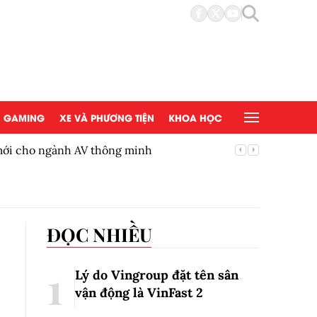
GAMING
XE VÀ PHƯƠNG TIỆN
KHOA HỌC
 mới cho ngành AV thông minh
BYD Việ
ĐỌC NHIỀU
Lý do Vingroup đặt tên sân
vận động là VinFast
2