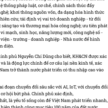
hệ thống pháp luật, cơ chế, chính sách thúc đẩy
nghệ; khơi thông nguồn vốn, đa dạng hóa hình thức
ghiên cứu; tái định vị vai trò doanh nghiệp - từ đối
 sáng tạo và thương mại hóa công nghệ; ưu tiên phát
 vi mạch, sinh học, năng lượng mới, công nghệ số -
t viện - trường - doanh nghiệp - Nhà nước để hình
n diện.
Chính phủ Nguyễn Chí Dũng cho biết, KH&CN được xác
à là động lực chính để cơ cấu lại nền kinh tế, xác
 Nam trở thành nước phát triển có thu nhập cao vào
ai đoạn chuyển đổi sâu sắc với AI, IoT, với chuyển đổi
 cơ hội bứt phá. Chính phủ xác định,
, là yếu tố sống còn để Việt Nam phát triển nhanh,
ực hiện thành công mục tiêu 100 năm của đất nước.