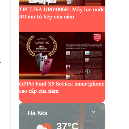
TRULIVA UR61096H: Máy lọc nước
RO âm tủ bếp của năm
n
OPPO Find X9 Series: smartphone
cao cấp của năm
Hà Nội
37°C