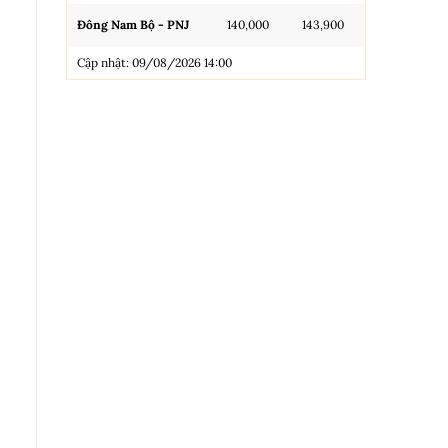
Đông Nam Bộ - PNJ
140,000
143,900
N.Tròn, 3A, 
Cập nhật: 09/08/2026 14:00
NL 99.99
Nhẫn Tròn T
Trang sức 9
Trang sức 9
Cập nhật: 0