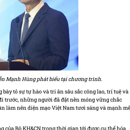
n Mạnh Hùng phát biểu tại chương trình.
ày tỏ sự tự hào và tri ân sâu sắc công lao, trí tuệ và
 đi trước, những người đã đặt nền móng vững chắc
ần làm nên diện mạo Việt Nam tươi sáng và mạnh m
g của Bộ KH&CN trong thời gian tới được cụ thể hóa