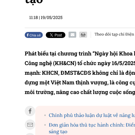
11:18
|
19/05/2025
Theo dõi tạp chí Điện
Chia sẻ
Phát biểu tại chương trình “Ngày hội Khoa
Công nghệ (KH&CN) tổ chức ngày 16/5/202
mạnh: KHCN, ĐMST&CĐS không chỉ là động l
dựng một Việt Nam thịnh vượng, là công cụ
môi trường, nâng cao chất lượng cuộc sống
Chính phủ thảo luận dự luật về năng l
Đơn giản hóa thủ tục hành chính: Điể
sáng tạo