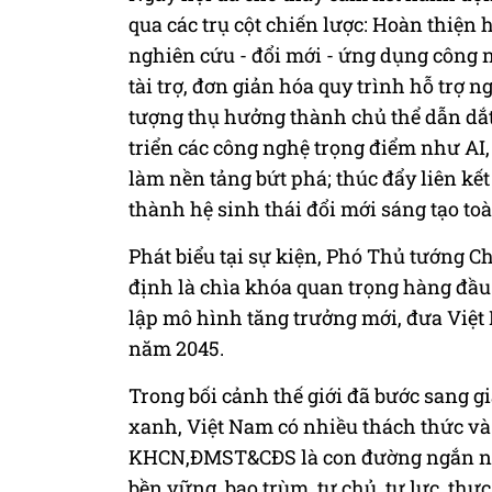
qua các trụ cột chiến lược: Hoàn thiện 
nghiên cứu - đổi mới - ứng dụng công 
tài trợ, đơn giản hóa quy trình hỗ trợ n
tượng thụ hưởng thành chủ thể dẫn dắt
triển các công nghệ trọng điểm như AI,
làm nền tảng bứt phá; thúc đẩy liên kế
thành hệ sinh thái đổi mới sáng tạo toà
Phát biểu tại sự kiện, Phó Thủ tướng 
định là chìa khóa quan trọng hàng đầu v
lập mô hình tăng trưởng mới, đưa Việt
năm 2045.
Trong bối cảnh thế giới đã bước sang gi
xanh, Việt Nam có nhiều thách thức và
KHCN,ĐMST&CĐS là con đường ngắn nhất
bền vững, bao trùm, tự chủ, tự lực, th