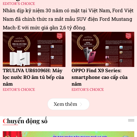
EDITOR'S CHOICE
Nhân dịp kỷ niệm 30 năm có mặt tại Việt Nam, Ford Việt
Nam đã chính thức ra mắt mẫu SUV điện Ford Mustang
Mach-E với mức giá gần 2,6 tỷ đồng.
TRULIVA UR61096H: Máy
OPPO Find X9 Series:
lọc nước RO âm tủ bếp của
smartphone cao cấp của
năm
năm
EDITOR'S CHOICE
EDITOR'S CHOICE
Xem thêm
Chuyển động số