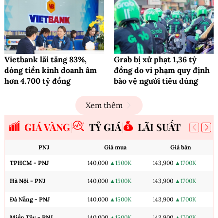
Vietbank lãi tăng 83%,
Grab bị xử phạt 1,36 tỷ
dòng tiền kinh doanh âm
đồng do vi phạm quy định
hơn 4.700 tỷ đồng
bảo vệ người tiêu dùng
Xem thêm
GIÁ VÀNG
TỶ GIÁ
LÃI SUẤT
PNJ
Giá mua
Giá bán
TPHCM - PNJ
140,000
▲1500K
143,900
▲1700K
Hà Nội - PNJ
140,000
▲1500K
143,900
▲1700K
Đà Nẵng - PNJ
140,000
▲1500K
143,900
▲1700K
Miền Tây - PNJ
140,000
▲1500K
143,900
▲1700K