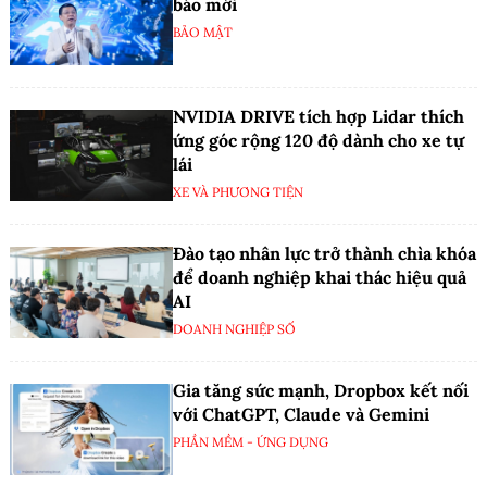
báo mới
BẢO MẬT
NVIDIA DRIVE tích hợp Lidar thích
ứng góc rộng 120 độ dành cho xe tự
lái
XE VÀ PHƯƠNG TIỆN
Đào tạo nhân lực trở thành chìa khóa
để doanh nghiệp khai thác hiệu quả
AI
DOANH NGHIỆP SỐ
Gia tăng sức mạnh, Dropbox kết nối
với ChatGPT, Claude và Gemini
PHẦN MỀM - ỨNG DỤNG