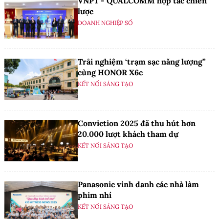
VNPT - QUALCOMM hợp tác chiến
lược
DOANH NGHIỆP SỐ
Trải nghiệm ‘trạm sạc năng lượng”
cùng HONOR X6c
KẾT NỐI SÁNG TẠO
Conviction 2025 đã thu hút hơn
20.000 lượt khách tham dự
KẾT NỐI SÁNG TẠO
Panasonic vinh danh các nhà làm
phim nhí
KẾT NỐI SÁNG TẠO