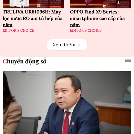
TRULIVA UR61096H: Máy
OPPO Find X9 Series:
lọc nước RO âm tủ bếp của
smartphone cao cấp của
năm
năm
EDITOR'S CHOICE
EDITOR'S CHOICE
Xem thêm
Chuyển động số