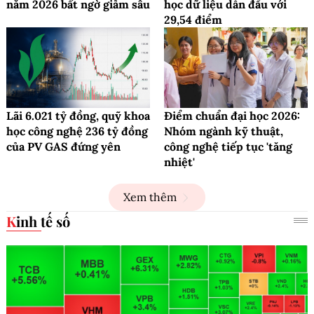
năm 2026 bất ngờ giảm sâu
học dữ liệu dẫn đầu với
29,54 điểm
Lãi 6.021 tỷ đồng, quỹ khoa
Điểm chuẩn đại học 2026:
học công nghệ 236 tỷ đồng
Nhóm ngành kỹ thuật,
của PV GAS đứng yên
công nghệ tiếp tục 'tăng
nhiệt'
Xem thêm
Kinh tế số