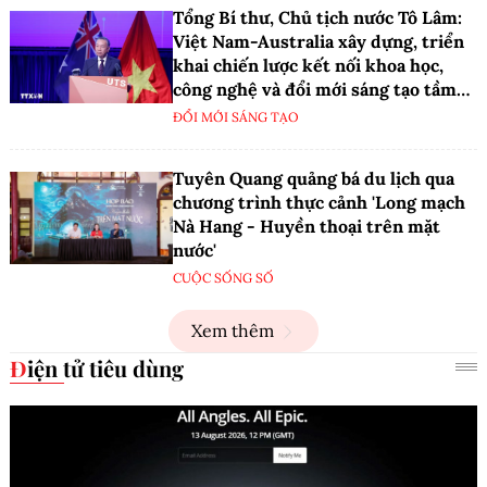
Tổng Bí thư, Chủ tịch nước Tô Lâm:
Việt Nam-Australia xây dựng, triển
khai chiến lược kết nối khoa học,
công nghệ và đổi mới sáng tạo tầm
nhìn dài hạn
ĐỔI MỚI SÁNG TẠO
Tuyên Quang quảng bá du lịch qua
chương trình thực cảnh 'Long mạch
Nà Hang - Huyền thoại trên mặt
nước'
CUỘC SỐNG SỐ
Xem thêm
Điện tử tiêu dùng