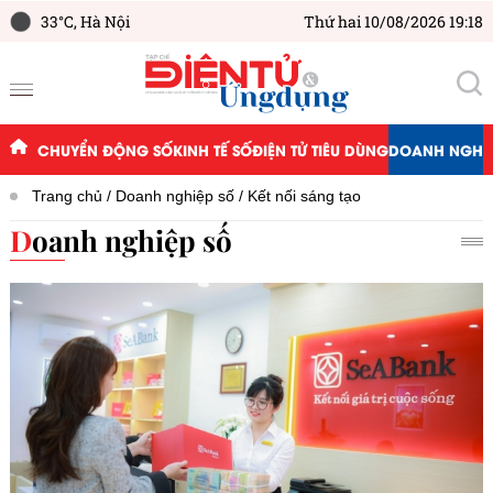
33°C,
Hà Nội
Thứ hai 10/08/2026 19:18
CHUYỂN ĐỘNG SỐ
KINH TẾ SỐ
ĐIỆN TỬ TIÊU DÙNG
DOANH NGHIỆ
Trang chủ
Doanh nghiệp số
Kết nối sáng tạo
Doanh nghiệp số