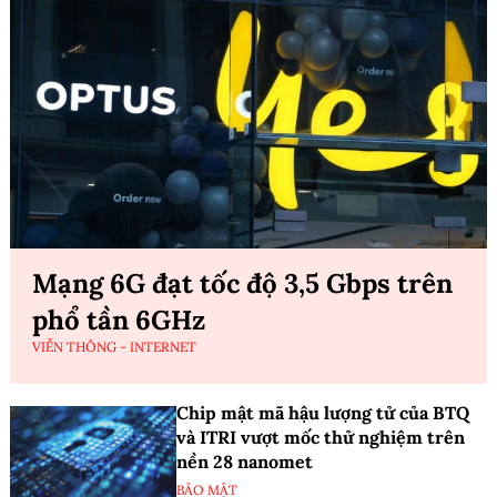
Mạng 6G đạt tốc độ 3,5 Gbps trên
phổ tần 6GHz
VIỄN THÔNG - INTERNET
Chip mật mã hậu lượng tử của BTQ
và ITRI vượt mốc thử nghiệm trên
nền 28 nanomet
BẢO MẬT