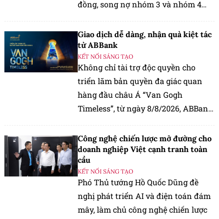
đồng, song nợ nhóm 3 và nhóm 4
tăng vọt, đệm dự phòng mỏng đi.
Giao dịch dễ dàng, nhận quà kiệt tác
từ ABBank
KẾT NỐI SÁNG TẠO
Không chỉ tài trợ độc quyền cho
triển lãm bản quyền đa giác quan
hàng đầu châu Á “Van Gogh
Timeless”, từ ngày 8/8/2026, ABBank
mang đến cho khách hàng chương
trình ưu đãi "Giao dịch dễ dàng,
Công nghệ chiến lược mở đường cho
nhận quà kiệt tác".
doanh nghiệp Việt cạnh tranh toàn
cầu
KẾT NỐI SÁNG TẠO
Phó Thủ tướng Hồ Quốc Dũng đề
nghị phát triển AI và điện toán đám
mây, làm chủ công nghệ chiến lược