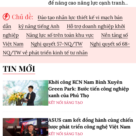
để nâng cao năng lực cạnh tranh
của doanh nghiệp Việt Nam
Chủ đề:
Đào tạo nhân lực thiết kế vi mạch bán
dẫn
kỹ năng tiếng Anh
Hỗ trợ doanh nghiệp khởi
nghiệp
Năng lực số trên toàn khu vực
Nền tảng số
Việt Nam
Nghị quyết 57-NQ/TW
Nghị quyết số 68-
NQ/TW về phát triển kinh tế tư nhân
TIN MỚI
Khởi công KCN Nam Bình Xuyên
Green Park: Bước tiến công nghiệp
xanh của Phú Thọ
KẾT NỐI SÁNG TẠO
ASUS cam kết đồng hành cùng chiến
lược phát triển công nghệ Việt Nam
KẾT NỐI SÁNG TẠO