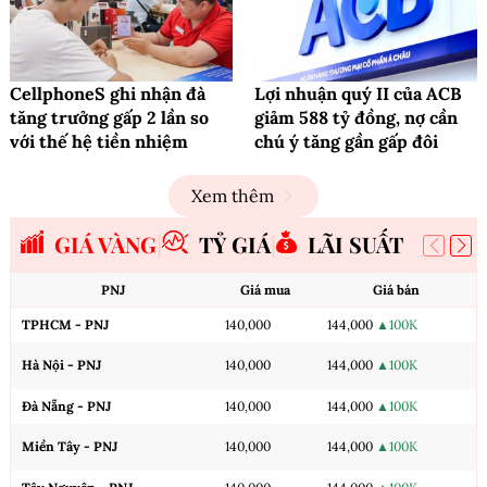
CellphoneS ghi nhận đà
Lợi nhuận quý II của ACB
tăng trưởng gấp 2 lần so
giảm 588 tỷ đồng, nợ cần
với thế hệ tiền nhiệm
chú ý tăng gần gấp đôi
Xem thêm
GIÁ VÀNG
TỶ GIÁ
LÃI SUẤT
PNJ
Giá mua
Giá bán
TPHCM - PNJ
140,000
144,000
▲100K
Hà Nội - PNJ
140,000
144,000
▲100K
Đà Nẵng - PNJ
140,000
144,000
▲100K
Miền Tây - PNJ
140,000
144,000
▲100K