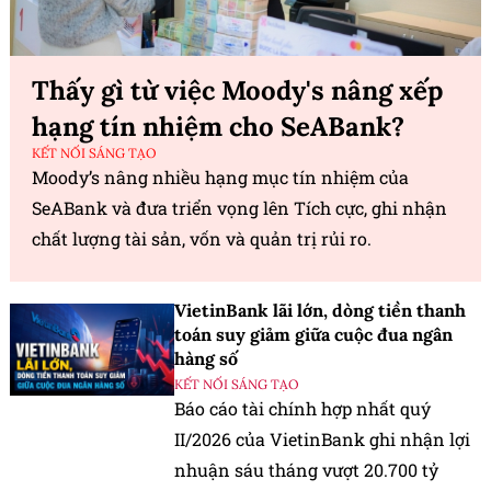
Thấy gì từ việc Moody's nâng xếp
hạng tín nhiệm cho SeABank?
KẾT NỐI SÁNG TẠO
Moody’s nâng nhiều hạng mục tín nhiệm của
SeABank và đưa triển vọng lên Tích cực, ghi nhận
chất lượng tài sản, vốn và quản trị rủi ro.
VietinBank lãi lớn, dòng tiền thanh
toán suy giảm giữa cuộc đua ngân
hàng số
KẾT NỐI SÁNG TẠO
Báo cáo tài chính hợp nhất quý
II/2026 của VietinBank ghi nhận lợi
nhuận sáu tháng vượt 20.700 tỷ