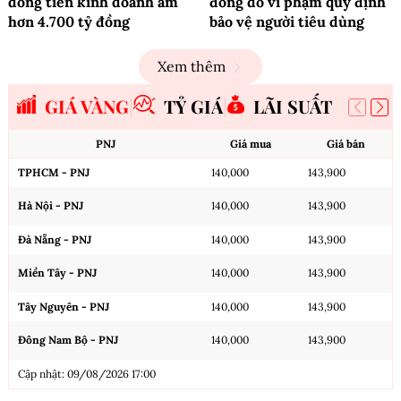
dòng tiền kinh doanh âm
đồng do vi phạm quy định
hơn 4.700 tỷ đồng
bảo vệ người tiêu dùng
Xem thêm
GIÁ VÀNG
TỶ GIÁ
LÃI SUẤT
PNJ
Giá mua
Giá bán
TPHCM - PNJ
140,000
143,900
Hà Nội - PNJ
140,000
143,900
Đà Nẵng - PNJ
140,000
143,900
Miền Tây - PNJ
140,000
143,900
Tây Nguyên - PNJ
140,000
143,900
Đông Nam Bộ - PNJ
140,000
143,900
Cập nhật: 09/08/2026 17:00