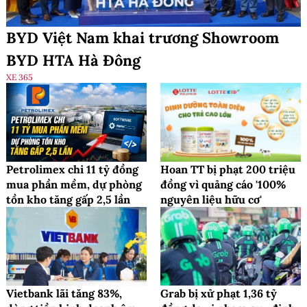
BYD Việt Nam khai trương Showroom
BYD HTA Hà Đông
XE 365
Petrolimex chi 11 tỷ đồng
Hoan TT bị phạt 200 triệu
mua phần mềm, dự phòng
đồng vì quảng cáo '100%
tồn kho tăng gấp 2,5 lần
nguyên liệu hữu cơ'
Vietbank lãi tăng 83%,
Grab bị xử phạt 1,36 tỷ