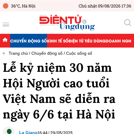
36°C,
Hà Nội
Chủ nhật 09/08/2026 17:36
CHUYỂN ĐỘNG SỐ
KINH TẾ SỐ
ĐIỆN TỬ TIÊU DÙNG
DOANH NGHIỆ
Trang chủ
Chuyển động số
Cuộc sống số
Lễ kỷ niệm 30 năm
Hội Người cao tuổi
Việt Nam sẽ diễn ra
ngày 6/6 tại Hà Nội
16:44
|
29/05/2025
La Giang