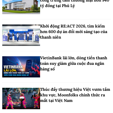
công trung tâm thương mại hơn 940
tỷ đồng tại Phủ Lý
Khởi động RE:ACT 2026, tìm kiếm
hơn 600 dự án đổi mới sáng tạo của
thanh niên
VietinBank lãi lớn, dòng tiền thanh
toán suy giảm giữa cuộc đua ngân
hàng số
Thúc đẩy thương hiệu Việt vươn tầm
khu vực, Moonfolks chính thức ra
mắt tại Việt Nam