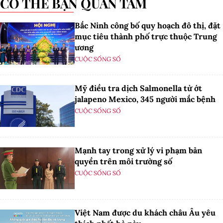
CÓ THỂ BẠN QUAN TÂM
Bắc Ninh công bố quy hoạch đô thị, đặt
mục tiêu thành phố trực thuộc Trung
ương
CUỘC SỐNG SỐ
Mỹ điều tra dịch Salmonella từ ớt
jalapeno Mexico, 345 người mắc bệnh
CUỘC SỐNG SỐ
Mạnh tay trong xử lý vi phạm bản
quyền trên môi trường số
CUỘC SỐNG SỐ
Việt Nam được du khách châu Âu yêu