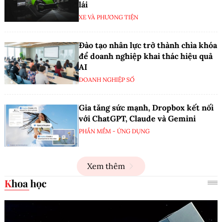
lái
XE VÀ PHƯƠNG TIỆN
Đào tạo nhân lực trở thành chìa khóa
để doanh nghiệp khai thác hiệu quả
AI
DOANH NGHIỆP SỐ
Gia tăng sức mạnh, Dropbox kết nối
với ChatGPT, Claude và Gemini
PHẦN MỀM - ỨNG DỤNG
Xem thêm
Khoa học