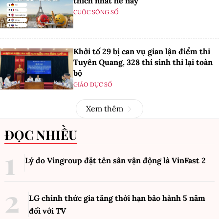
thích nhất hè này
CUỘC SỐNG SỐ
Khởi tố 29 bị can vụ gian lận điểm thi
Tuyên Quang, 328 thí sinh thi lại toàn
bộ
GIÁO DỤC SỐ
Xem thêm
ĐỌC NHIỀU
Lý do Vingroup đặt tên sân vận động là VinFast
2
LG chính thức gia tăng thời hạn bảo hành 5 năm
đối với TV