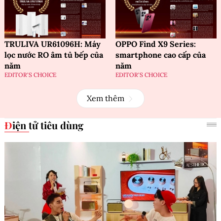
TRULIVA UR61096H: Máy
OPPO Find X9 Series:
lọc nước RO âm tủ bếp của
smartphone cao cấp của
năm
năm
EDITOR'S CHOICE
EDITOR'S CHOICE
Xem thêm
Điện tử tiêu dùng