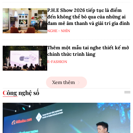
P.H.E Show 2026 tiếp tục là điểm
đến không thể bỏ qua của những ai
đam mê âm thanh và giải trí gia đình
NGHE - NHÌN
Thêm một mẫu tai nghe thiết kế mở
chính thức trình làng
E-FASHION
Xem thêm
Công nghệ số