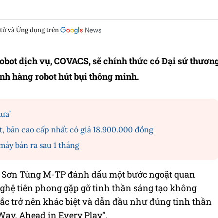
 tử và Ứng dụng trên
robot dịch vụ, COVACS, sẽ chính thức có Đại sứ thươn
ành hàng robot hút bụi thông minh.
ưa’
, bản cao cấp nhất có giá 18.900.000 đồng
áy bán ra sau 1 tháng
 Sơn Tùng M-TP đánh dấu một bước ngoặt quan
nghệ tiên phong gặp gỡ tinh thần sáng tạo không
c trở nên khác biệt và dẫn đầu như đúng tinh thần
 Way, Ahead in Every Play".