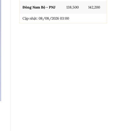
Đông Nam Bộ - PNJ
138,500
142,200
N.Tròn, 3A, 
Cập nhật: 08/08/2026 03:00
NL 99.99
Nhẫn Tròn T
Trang sức 9
Trang sức 9
Cập nhật: 0