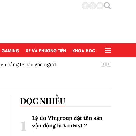
GAMING
XE VÀ PHƯƠNG TIỆN
KHOA HỌC
đẹp bằng tế bào gốc người
Copy/Pas
ĐỌC NHIỀU
Lý do Vingroup đặt tên sân
vận động là VinFast
2