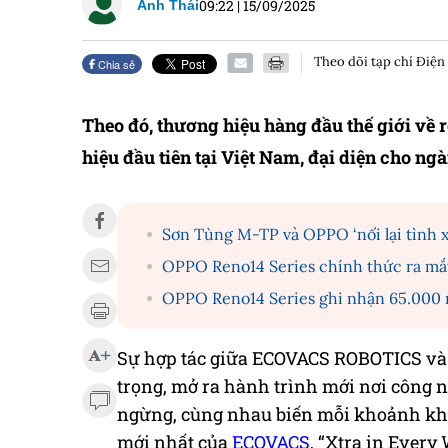
09:22
|
15/09/2025
Anh Thái
Theo dõi tạp chí Điện
Chia sẻ
Theo đó, thương hiệu hàng đầu thế giới về 
hiệu đầu tiên tại Việt Nam, đại diện cho ng
Sơn Tùng M-TP và OPPO ‘nối lại tình x
OPPO Reno14 Series chính thức ra mắt
OPPO Reno14 Series ghi nhận 65.000 m
Sự hợp tác giữa ECOVACS ROBOTICS và
trọng, mở ra hành trình mới nơi công 
ngừng, cùng nhau biến mỗi khoảnh khắ
mới nhất của
ECOVACS
, “Xtra in Every