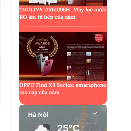
TRULIVA UR61096H: Máy lọc nước
RO âm tủ bếp của năm
OPPO Find X9 Series: smartphone
cao cấp của năm
Hà Nội
25°C