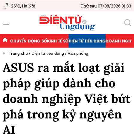
26°C,
Hà Nội
Thứ sáu 07/08/2026 01:33
CHUYỂN ĐỘNG SỐ
KINH TẾ SỐ
ĐIỆN TỬ TIÊU DÙNG
DOANH NGHIỆ
Trang chủ
Điện tử tiêu dùng
Văn phòng
ASUS ra mắt loạt giải
pháp giúp dành cho
doanh nghiệp Việt bứt
phá trong kỷ nguyên
AI