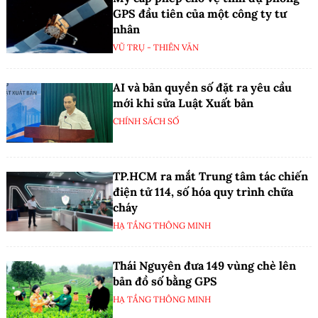
GPS đầu tiên của một công ty tư
nhân
VŨ TRỤ - THIÊN VĂN
AI và bản quyền số đặt ra yêu cầu
mới khi sửa Luật Xuất bản
CHÍNH SÁCH SỐ
TP.HCM ra mắt Trung tâm tác chiến
điện tử 114, số hóa quy trình chữa
cháy
HẠ TẦNG THÔNG MINH
Thái Nguyên đưa 149 vùng chè lên
bản đồ số bằng GPS
HẠ TẦNG THÔNG MINH