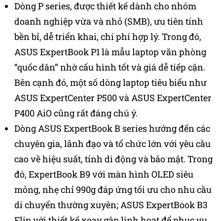
Dòng P series, được thiết kế dành cho nhóm
doanh nghiệp vừa và nhỏ (SMB), ưu tiên tính
bền bỉ, dễ triển khai, chi phí hợp lý. Trong đó,
ASUS ExpertBook P1 là mẫu laptop văn phòng
“quốc dân” nhờ cấu hình tốt và giá dễ tiếp cận.
Bên cạnh đó, một số dòng laptop tiêu biểu như
ASUS ExpertCenter P500 và ASUS ExpertCenter
P400 AiO cũng rất đáng chú ý.
Dòng ASUS ExpertBook B series hướng đến các
chuyên gia, lãnh đạo và tổ chức lớn với yêu cầu
cao về hiệu suất, tính di động và bảo mật. Trong
đó, ExpertBook B9 với màn hình OLED siêu
mỏng, nhẹ chỉ 990g đáp ứng tối ưu cho nhu cầu
di chuyển thường xuyên; ASUS ExpertBook B3
Flip với thiết kế xoay gập linh hoạt để phục vụ