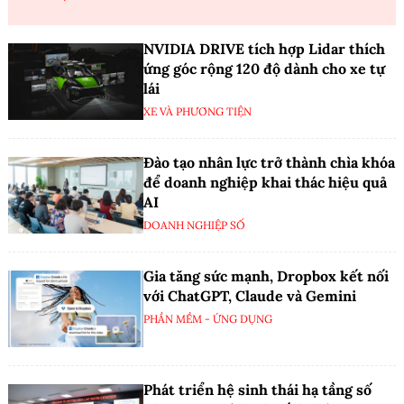
NVIDIA DRIVE tích hợp Lidar thích
ứng góc rộng 120 độ dành cho xe tự
lái
XE VÀ PHƯƠNG TIỆN
Đào tạo nhân lực trở thành chìa khóa
để doanh nghiệp khai thác hiệu quả
AI
DOANH NGHIỆP SỐ
Gia tăng sức mạnh, Dropbox kết nối
với ChatGPT, Claude và Gemini
PHẦN MỀM - ỨNG DỤNG
Phát triển hệ sinh thái hạ tầng số