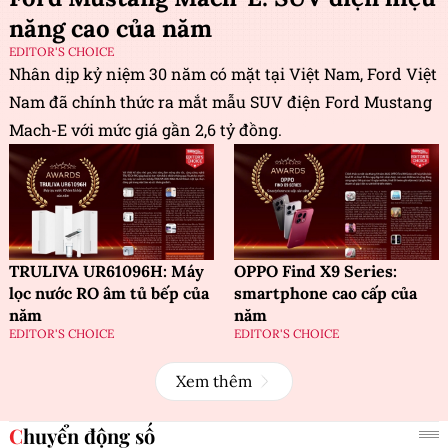
năng cao của năm
EDITOR'S CHOICE
Nhân dịp kỷ niệm 30 năm có mặt tại Việt Nam, Ford Việt
Nam đã chính thức ra mắt mẫu SUV điện Ford Mustang
Mach-E với mức giá gần 2,6 tỷ đồng.
TRULIVA UR61096H: Máy
OPPO Find X9 Series:
lọc nước RO âm tủ bếp của
smartphone cao cấp của
năm
năm
EDITOR'S CHOICE
EDITOR'S CHOICE
Xem thêm
Chuyển động số