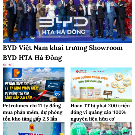
BYD Việt Nam khai trương Showroom
BYD HTA Hà Đông
XE 365
Petrolimex chi 11 tỷ đồng
Hoan TT bị phạt 200 triệu
mua phần mềm, dự phòng
đồng vì quảng cáo '100%
tồn kho tăng gấp 2,5 lần
nguyên liệu hữu cơ'