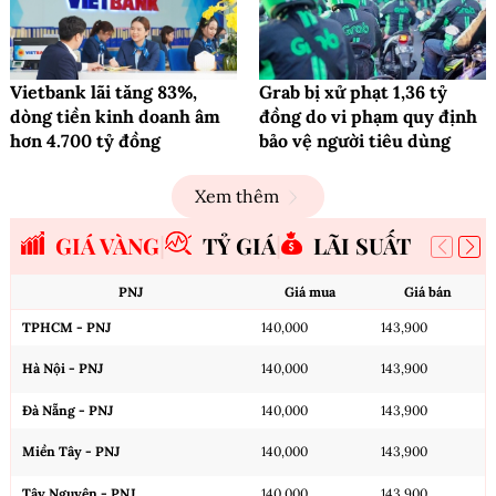
Vietbank lãi tăng 83%,
Grab bị xử phạt 1,36 tỷ
dòng tiền kinh doanh âm
đồng do vi phạm quy định
hơn 4.700 tỷ đồng
bảo vệ người tiêu dùng
Xem thêm
GIÁ VÀNG
TỶ GIÁ
LÃI SUẤT
PNJ
Giá mua
Giá bán
TPHCM - PNJ
140,000
143,900
Hà Nội - PNJ
140,000
143,900
Đà Nẵng - PNJ
140,000
143,900
Miền Tây - PNJ
140,000
143,900
Tây Nguyên - PNJ
140,000
143,900