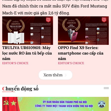
Nam đã chính thức ra mắt mẫu SUV điện Ford Mustang
Mach-E với mức giá gần 2,6 tỷ đồng.
TRULIVA UR61096H: Máy
OPPO Find X9 Series:
lọc nước RO âm tủ bếp của
smartphone cao cấp của
năm
năm
EDITOR'S CHOICE
EDITOR'S CHOICE
Xem thêm
Chuyển động số