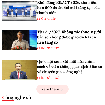
Khởi động RE:ACT 2026, tìm kiếm
hơn 600 dự án đổi mới sáng tạo của
thanh niên
KHỞI NGHIỆP
Từ 1/1/2027: Không xác thực, người
bán sẽ không được giao dịch trên
nền tảng số
CHÍNH SÁCH SỐ
Quốc hội xem xét luật hóa chính
sách về viễn thông, giao dịch điện tử
và chuyển giao công nghệ
CHÍNH SÁCH SỐ
Xem thêm
Công nghệ số