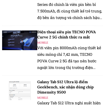
Series đó chính là viên pin bền bỉ
7.500mAh, đi cùng thiết kế trẻ trung,
độ bền ấn tượng và chính sách hậu
mãi mới.
Điện thoại siêu pin TECNO POVA
Curve 2 5G chính thức ra mắt
MOBILE
Với viên pin 8000mAh cùng thiết kế
siêu mỏng chỉ 7,42 mm, TECNO
POVA Curve 2 5G đã tạo nên bước
ngoặt lớn trong thị trường điện
thoại di động siêu pin.
Galaxy Tab S12 Ultra lộ điểm
Geekbench, xác nhận dùng chip
Dimensity 9500
MOBILE
Galaxy Tab S12 Ultra nghi xuất hiện