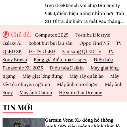
trên Geekbench với chip Dimensity
9500, điểm hiệu năng nhỉnh hơn Tab
S11 Ultra, dự kiến ra mắt vào tháng
9.
Chủ đề:
Computex 2025
Toshiba Lifestyle
Galaxy AI
Robot hút bụi lau sàn
Oppo Find N5
TV
QLED 8K
LG TV OLED
Samsung QLED TV
TV
Sony Bravia
Bảng giá điều hòa Casper
Điều hòa
Panasonic XU 2025
Điều hòa Daikin
Máy giặt lồng
ngang
Máy giặt lồng đứng
Máy sấy quần áo
Máy
sấy tóc chuyên nghiệp
Máy ảnh cho vloger
Máy ảnh
Sony
Máy ảnh Canon
Hệ sinh thái Dreame
TIN MỚI
Garmin Venu X1: đồng hồ thông
minh GPS siêu mỏng chính thức lộ