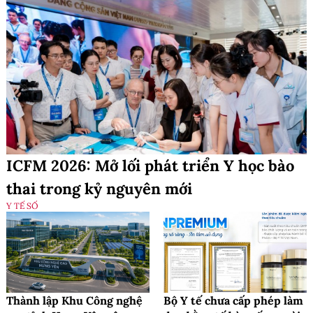
ICFM 2026: Mở lối phát triển Y học bào
thai trong kỷ nguyên mới
Y TẾ SỐ
Thành lập Khu Công nghệ
Bộ Y tế chưa cấp phép làm