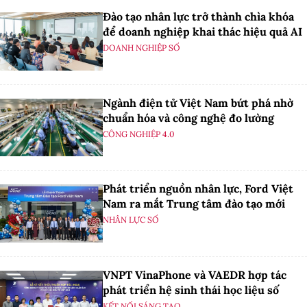
Đào tạo nhân lực trở thành chìa khóa
để doanh nghiệp khai thác hiệu quả AI
DOANH NGHIỆP SỐ
Ngành điện tử Việt Nam bứt phá nhờ
chuẩn hóa và công nghệ đo lường
CÔNG NGHIỆP 4.0
Phát triển nguồn nhân lực, Ford Việt
Nam ra mắt Trung tâm đào tạo mới
NHÂN LỰC SỐ
VNPT VinaPhone và VAEDR hợp tác
phát triển hệ sinh thái học liệu số
KẾT NỐI SÁNG TẠO