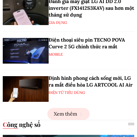
Đánh giá máy giặt LG AI DD 2.0
inverter (FX1412S3KAV) sau hơn một
tháng sử dụng
GIA DỤNG
Điện thoại siêu pin TECNO POVA
Curve 2 5G chính thức ra mắt
MOBILE
Định hình phong cách sống mới, LG
ra mắt điều hòa LG ARTCOOL AI Air
ĐIỆN TỬ TIÊU DÙNG
Xem thêm
Công nghệ số