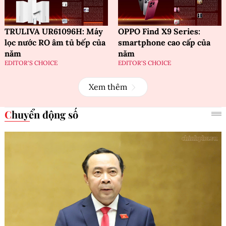
TRULIVA UR61096H: Máy
OPPO Find X9 Series:
lọc nước RO âm tủ bếp của
smartphone cao cấp của
năm
năm
EDITOR'S CHOICE
EDITOR'S CHOICE
Xem thêm
Chuyển động số