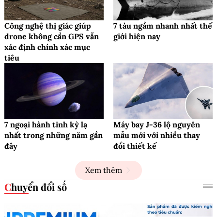
Công nghệ thị giác giúp
7 tàu ngầm nhanh nhất thế
drone không cần GPS vẫn
giới hiện nay
xác định chính xác mục
tiêu
7 ngoại hành tinh kỳ lạ
Máy bay J-36 lộ nguyên
nhất trong những năm gần
mẫu mới với nhiều thay
đây
đổi thiết kế
Xem thêm
Chuyển đổi số