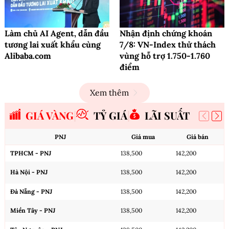
Làm chủ AI Agent, dẫn đầu
Nhận định chứng khoán
tương lai xuất khẩu cùng
7/8: VN-Index thử thách
Alibaba.com
vùng hỗ trợ 1.750-1.760
điểm
Xem thêm
GIÁ VÀNG
TỶ GIÁ
LÃI SUẤT
PNJ
Giá mua
Giá bán
TPHCM - PNJ
138,500
142,200
Hà Nội - PNJ
138,500
142,200
Đà Nẵng - PNJ
138,500
142,200
Miền Tây - PNJ
138,500
142,200