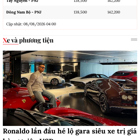
Tây Nguyên - PNJ
138,500
142,200
Đông Nam Bộ - PNJ
138,500
142,200
Cập nhật: 08/08/2026 04:00
Xe và phương tiện
Ronaldo lần đầu hé lộ gara siêu xe trị giá