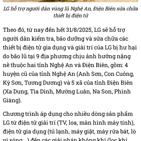
LG hỗ trợ người dân vùng lũ Nghệ An, Điện Biên sửa chữa
thiết bị điện tử
Theo đó, từ nay đến hết 31/8/2025, LG sẽ hỗ trợ
người dân kiểm tra, bảo dưỡng và sửa chữa các
thiết bị điện tử gia dụng và giải trí của LG bị hư hại
do bão lũ tại 9 địa phương chịu ảnh hưởng nặng
nề thuộc hai tỉnh Nghệ An và Điện Biên, gồm: 4
huyện cũ của tỉnh Nghệ An (Anh Sơn, Con Cuông,
Kỳ Sơn, Tương Dương) và 5 xã của tỉnh Điện Biên
(Xa Dung, Tìa Dình, Mường Luân, Na Son, Phình
Giàng).
Chương trình áp dụng cho nhiều dòng sản phẩm
LG từ điện tử giải trí (TV, loa, màn hình máy tính),
điện tử gia dụng (tủ lạnh, máy giặt, máy rửa bát, lò
vi sóng,...) đến các giải pháp không khí (lọc khí,