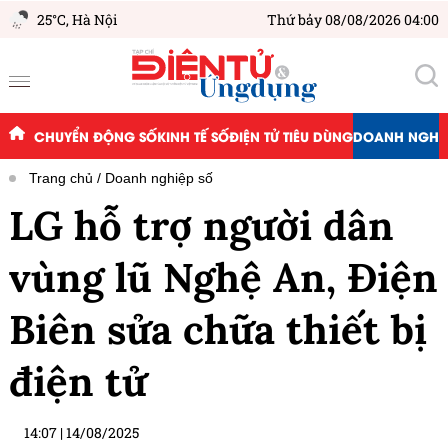
25°C,
Hà Nội
Thứ bảy 08/08/2026 04:00
CHUYỂN ĐỘNG SỐ
KINH TẾ SỐ
ĐIỆN TỬ TIÊU DÙNG
DOANH NGHIỆ
Trang chủ
Doanh nghiệp số
LG hỗ trợ người dân
vùng lũ Nghệ An, Điện
Biên sửa chữa thiết bị
điện tử
14:07
|
14/08/2025