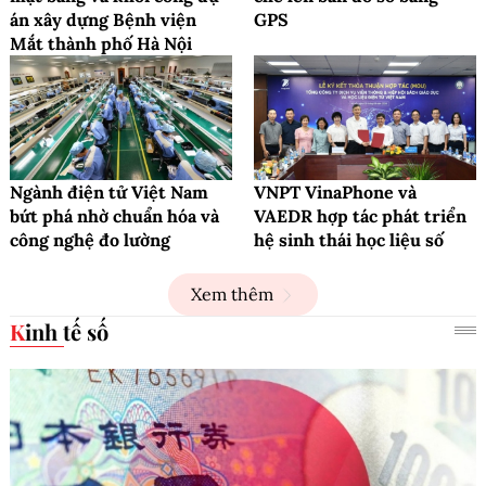
án xây dựng Bệnh viện
GPS
Mắt thành phố Hà Nội
Ngành điện tử Việt Nam
VNPT VinaPhone và
bứt phá nhờ chuẩn hóa và
VAEDR hợp tác phát triển
công nghệ đo lường
hệ sinh thái học liệu số
Xem thêm
Kinh tế số