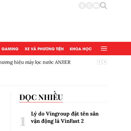
GAMING
XE VÀ PHƯƠNG TIỆN
KHOA HỌC
hương hiệu máy lọc nước ANJIER
Hoàn thà
Mắt thàn
ĐỌC NHIỀU
Lý do Vingroup đặt tên sân
vận động là VinFast
2