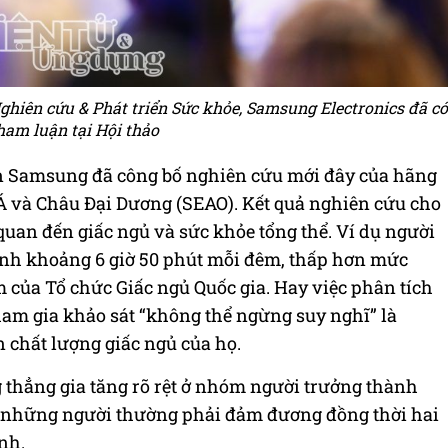
ghiên cứu & Phát triển Sức khỏe, Samsung Electronics đã có
ham luận tại Hội thảo
ện Samsung đã công bố nghiên cứu mới đây của hãng
Á và Châu Đại Dương (SEAO). Kết quả nghiên cứu cho
quan đến giấc ngủ và sức khỏe tổng thể. Ví dụ người
ình khoảng 6 giờ 50 phút mỗi đêm, thấp hơn mức
 của Tổ chức Giấc ngủ Quốc gia. Hay việc phân tích
am gia khảo sát “không thể ngừng suy nghĩ” là
chất lượng giấc ngủ của họ.
 thẳng gia tăng rõ rệt ở nhóm người trưởng thành
nữ, những người thường phải đảm đương đồng thời hai
ình.