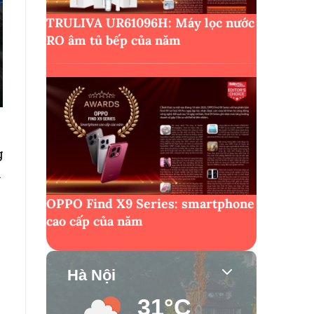
TRULIVA UR61096H: Máy lọc nước
RO âm tủ bếp của năm
g
m
OPPO Find X9 Series: smartphone
cao cấp của năm
Hà Nội
31°C