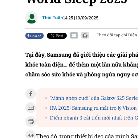
14:25
|
10/09/2025
Thái Tuấn
Theo dõi tạp chí Điện
Chia sẻ
Tại đây, Samsung đã giới thiệu các giải ph
khỏe toàn diện… để thêm một lần nữa khẳng
chăm sóc sức khỏe và phòng ngừa nguy c
‘Mảnh ghép cuối’ của Galaxy S25 Serie
IFA 2025: Samsung ra mắt trợ lý Vision
Điểm nhanh 3 cải tiến mới nhất trên G
Theo đó, trong thiết bị đeo của mình 