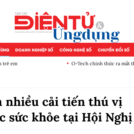
 DÙNG
DOANH NGHIỆP SỐ
CÔNG NGHỆ SỐ
CHUYỂN ĐỔI SỐ
n trẻ em
O-Tech chính thức ra mắt t
nhiều cải tiến thú vị
c sức khỏe tại Hội Nghị