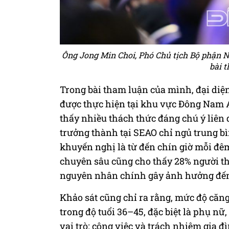
Ông Jong Min Choi, Phó Chủ tịch Bộ phận N
bài t
Trong bài tham luận của mình, đại di
được thực hiện tại khu vực Đông Nam 
thấy nhiều thách thức đáng chú ý liên 
trưởng thành tại SEAO chỉ ngủ trung b
khuyến nghị là từ đến chín giờ mỗi đêm
chuyên sâu cũng cho thấy 28% người th
nguyên nhân chính gây ảnh hưởng đến 
Khảo sát cũng chỉ ra rằng, mức độ căng
trong độ tuổi 36–45, đặc biệt là phụ 
vai trò: công việc và trách nhiệm gia đ