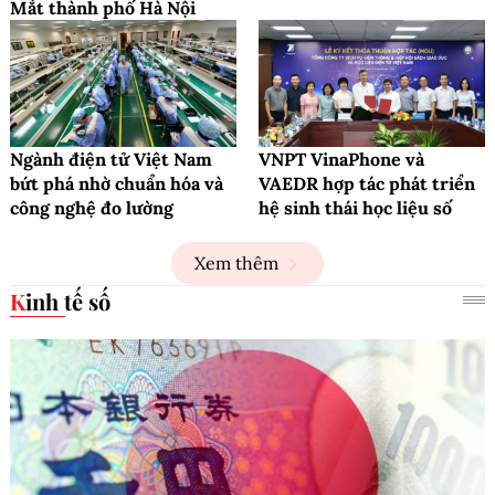
Mắt thành phố Hà Nội
Ngành điện tử Việt Nam
VNPT VinaPhone và
bứt phá nhờ chuẩn hóa và
VAEDR hợp tác phát triển
công nghệ đo lường
hệ sinh thái học liệu số
Xem thêm
Kinh tế số