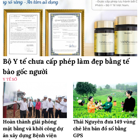
Bộ Y tế chưa cấp phép làm đẹp bằng tế
bào gốc người
Y TẾ SỐ
Hoàn thành giải phóng
Thái Nguyên đưa 149 vùng
mặt bằng và khởi công dự
chè lên bản đồ số bằng
án xây dựng Bệnh viện
GPS