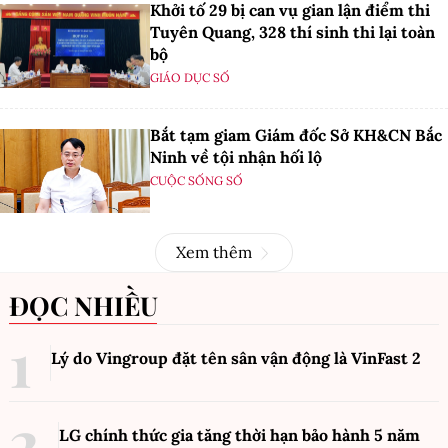
Khởi tố 29 bị can vụ gian lận điểm thi
Tuyên Quang, 328 thí sinh thi lại toàn
bộ
GIÁO DỤC SỐ
Bắt tạm giam Giám đốc Sở KH&CN Bắc
Ninh về tội nhận hối lộ
CUỘC SỐNG SỐ
Xem thêm
ĐỌC NHIỀU
Lý do Vingroup đặt tên sân vận động là VinFast
2
LG chính thức gia tăng thời hạn bảo hành 5 năm