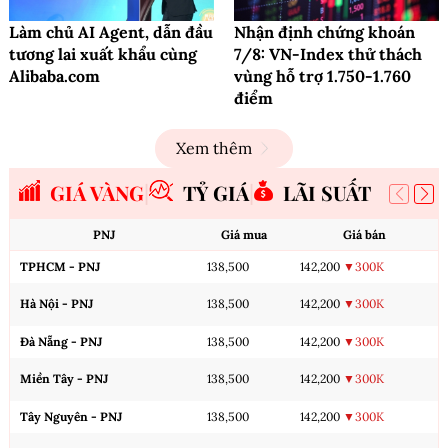
Làm chủ AI Agent, dẫn đầu
Nhận định chứng khoán
tương lai xuất khẩu cùng
7/8: VN-Index thử thách
Alibaba.com
vùng hỗ trợ 1.750-1.760
điểm
Xem thêm
GIÁ VÀNG
TỶ GIÁ
LÃI SUẤT
PNJ
Giá mua
Giá bán
TPHCM - PNJ
138,500
142,200
▼300K
Hà Nội - PNJ
138,500
142,200
▼300K
Đà Nẵng - PNJ
138,500
142,200
▼300K
Miền Tây - PNJ
138,500
142,200
▼300K
Tây Nguyên - PNJ
138,500
142,200
▼300K