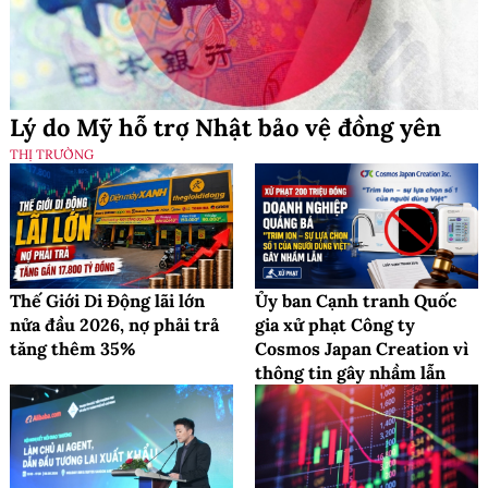
Lý do Mỹ hỗ trợ Nhật bảo vệ đồng yên
THỊ TRƯỜNG
Thế Giới Di Động lãi lớn
Ủy ban Cạnh tranh Quốc
nửa đầu 2026, nợ phải trả
gia xử phạt Công ty
tăng thêm 35%
Cosmos Japan Creation vì
thông tin gây nhầm lẫn