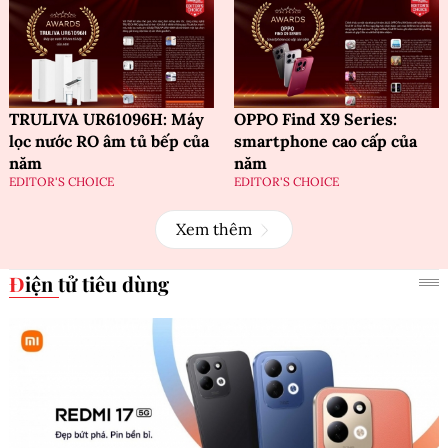
TRULIVA UR61096H: Máy
OPPO Find X9 Series:
lọc nước RO âm tủ bếp của
smartphone cao cấp của
năm
năm
EDITOR'S CHOICE
EDITOR'S CHOICE
Xem thêm
Điện tử tiêu dùng