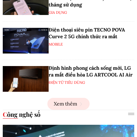
tháng sử dụng
GIA DỤNG
Điện thoại siêu pin TECNO POVA
Curve 2 5G chính thức ra mắt
MOBILE
Định hình phong cách sống mới, LG
ra mắt điều hòa LG ARTCOOL AI Air
ĐIỆN TỬ TIÊU DÙNG
Xem thêm
Công nghệ số