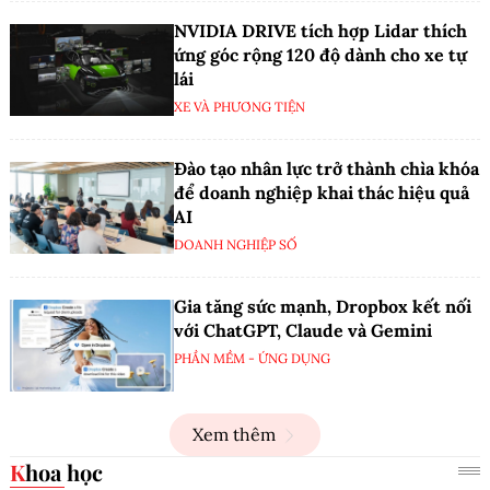
NVIDIA DRIVE tích hợp Lidar thích
ứng góc rộng 120 độ dành cho xe tự
lái
XE VÀ PHƯƠNG TIỆN
Đào tạo nhân lực trở thành chìa khóa
để doanh nghiệp khai thác hiệu quả
AI
DOANH NGHIỆP SỐ
Gia tăng sức mạnh, Dropbox kết nối
với ChatGPT, Claude và Gemini
PHẦN MỀM - ỨNG DỤNG
Xem thêm
Khoa học