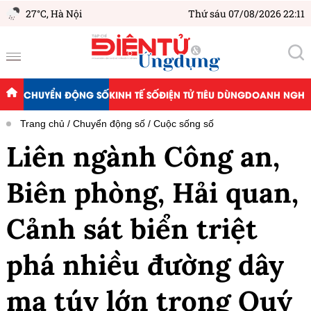
27°C,
Hà Nội
Thứ sáu 07/08/2026 22:11
CHUYỂN ĐỘNG SỐ
KINH TẾ SỐ
ĐIỆN TỬ TIÊU DÙNG
DOANH NGHIỆ
Trang chủ
Chuyển động số
Cuộc sống số
Liên ngành Công an,
Biên phòng, Hải quan,
Cảnh sát biển triệt
phá nhiều đường dây
ma túy lớn trong Quý