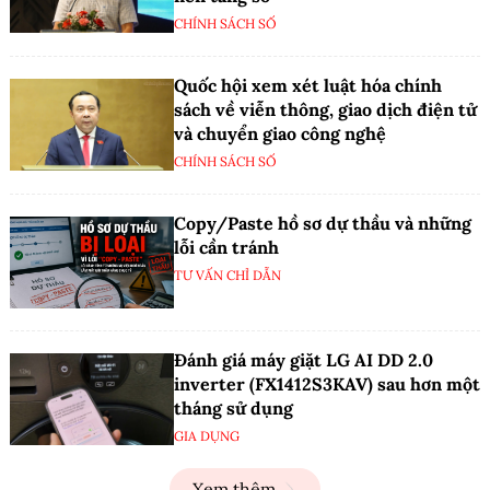
CHÍNH SÁCH SỐ
Quốc hội xem xét luật hóa chính
sách về viễn thông, giao dịch điện tử
và chuyển giao công nghệ
CHÍNH SÁCH SỐ
Copy/Paste hồ sơ dự thầu và những
lỗi cần tránh
TƯ VẤN CHỈ DẪN
Đánh giá máy giặt LG AI DD 2.0
inverter (FX1412S3KAV) sau hơn một
tháng sử dụng
GIA DỤNG
Xem thêm