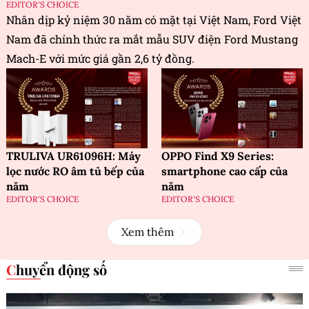
EDITOR'S CHOICE
Nhân dịp kỷ niệm 30 năm có mặt tại Việt Nam, Ford Việt
Nam đã chính thức ra mắt mẫu SUV điện Ford Mustang
Mach-E với mức giá gần 2,6 tỷ đồng.
TRULIVA UR61096H: Máy
OPPO Find X9 Series:
lọc nước RO âm tủ bếp của
smartphone cao cấp của
năm
năm
EDITOR'S CHOICE
EDITOR'S CHOICE
Xem thêm
Chuyển động số