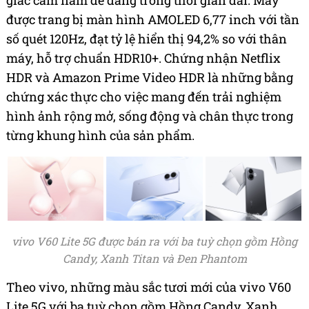
giác cầm nắm dễ dàng trong thời gian dài. Máy
được trang bị màn hình AMOLED 6,77 inch với tần
số quét 120Hz, đạt tỷ lệ hiển thị 94,2% so với thân
máy, hỗ trợ chuẩn HDR10+. Chứng nhận Netflix
HDR và Amazon Prime Video HDR là những bằng
chứng xác thực cho việc mang đến trải nghiệm
hình ảnh rộng mở, sống động và chân thực trong
từng khung hình của sản phẩm.
vivo V60 Lite 5G được bán ra với ba tuỳ chọn gồm Hồng
Candy, Xanh Titan và Đen Phantom
Theo vivo, những màu sắc tươi mới của vivo V60
Lite 5G với ba tuỳ chọn gồm Hồng Candy, Xanh