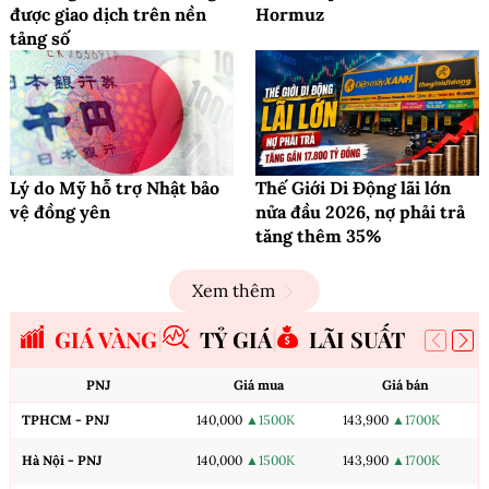
được giao dịch trên nền
Hormuz
tảng số
Lý do Mỹ hỗ trợ Nhật bảo
Thế Giới Di Động lãi lớn
vệ đồng yên
nửa đầu 2026, nợ phải trả
tăng thêm 35%
Xem thêm
GIÁ VÀNG
TỶ GIÁ
LÃI SUẤT
PNJ
Giá mua
Giá bán
TPHCM - PNJ
140,000
▲1500K
143,900
▲1700K
Hà Nội - PNJ
140,000
▲1500K
143,900
▲1700K