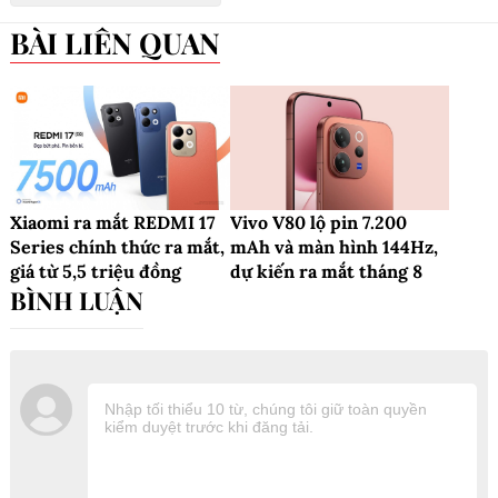
BÀI LIÊN QUAN
Xiaomi ra mắt REDMI 17
Vivo V80 lộ pin 7.200
Series chính thức ra mắt,
mAh và màn hình 144Hz,
giá từ 5,5 triệu đồng
dự kiến ra mắt tháng 8