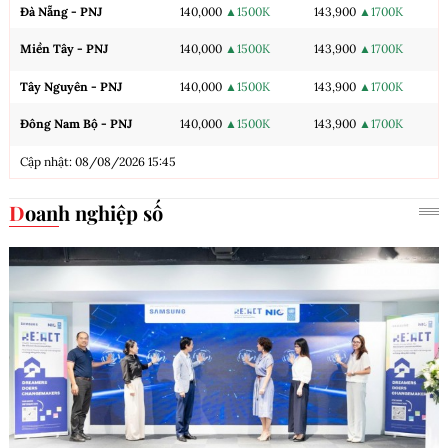
Đà Nẵng - PNJ
140,000
▲1500K
143,900
▲1700K
Miền Tây - PNJ
140,000
▲1500K
143,900
▲1700K
Tây Nguyên - PNJ
140,000
▲1500K
143,900
▲1700K
Đông Nam Bộ - PNJ
140,000
▲1500K
143,900
▲1700K
Cập nhật: 08/08/2026 15:45
Doanh nghiệp số