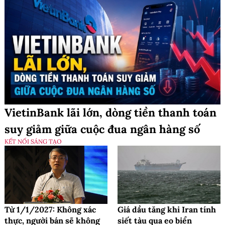
VietinBank lãi lớn, dòng tiền thanh toán
suy giảm giữa cuộc đua ngân hàng số
KẾT NỐI SÁNG TẠO
Từ 1/1/2027: Không xác
Giá dầu tăng khi Iran tính
thực, người bán sẽ không
siết tàu qua eo biển