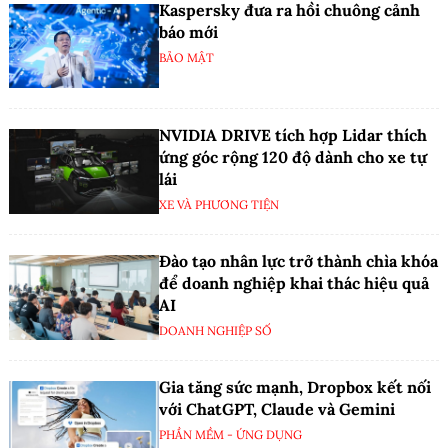
Kaspersky đưa ra hồi chuông cảnh
báo mới
BẢO MẬT
NVIDIA DRIVE tích hợp Lidar thích
ứng góc rộng 120 độ dành cho xe tự
lái
XE VÀ PHƯƠNG TIỆN
Đào tạo nhân lực trở thành chìa khóa
để doanh nghiệp khai thác hiệu quả
AI
DOANH NGHIỆP SỐ
Gia tăng sức mạnh, Dropbox kết nối
với ChatGPT, Claude và Gemini
PHẦN MỀM - ỨNG DỤNG