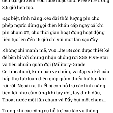
đến 6,6 giờ xem YouTube hoặc chơi Free Fire trong
3,6 giờ liên tục.
Đặc biệt, tính năng Kéo dài thời lượng pin cho
phép người dùng gọi điện khẩn cấp ngay cả khi
pin chạm 0%, cho thời gian hoạt động hoạt động
liên tục lên đến 16 giờ chỉ với một lần sạc đầy.
Không chỉ mạnh mẽ, V60 Lite 5G còn được thiết kế
để bền bỉ với chứng nhận chống rơi SGS Five-Star
và tiêu chuẩn quân đội (Military-Grade
Certification), kính bảo vệ chống va đập và kết cấu
hấp thụ lực toàn diện giúp giảm thiểu hư hại khi
rơi rớt. Ngoài ra, thiết bị còn hỗ trợ các tính năng
tiện lợi như cảm ứng khi tay ướt, tay dính dầu,
Thoát nước một lần chạm và Đẩy bụi một chạm…
Trong khi các công cụ hỗ trợ các tác vụ thông