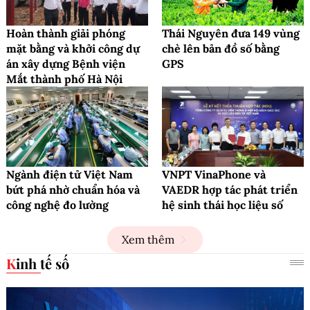
Hoàn thành giải phóng
Thái Nguyên đưa 149 vùng
mặt bằng và khởi công dự
chè lên bản đồ số bằng
án xây dựng Bệnh viện
GPS
Mắt thành phố Hà Nội
Ngành điện tử Việt Nam
VNPT VinaPhone và
bứt phá nhờ chuẩn hóa và
VAEDR hợp tác phát triển
công nghệ đo lường
hệ sinh thái học liệu số
Xem thêm
Kinh tế số