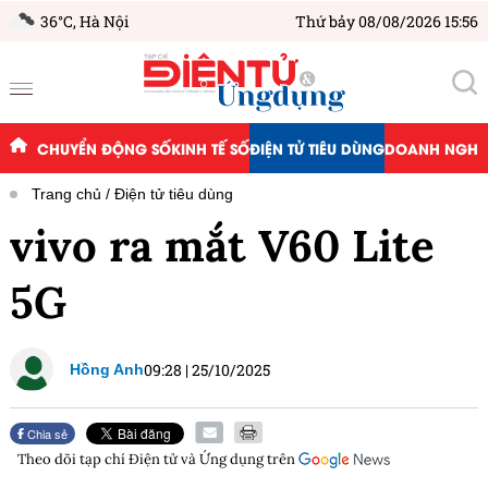
36°C,
Hà Nội
Thứ bảy 08/08/2026 15:56
CHUYỂN ĐỘNG SỐ
KINH TẾ SỐ
ĐIỆN TỬ TIÊU DÙNG
DOANH NGHIỆ
Trang chủ
Điện tử tiêu dùng
vivo ra mắt V60 Lite
5G
09:28
|
25/10/2025
Hồng Anh
Chia sẻ
Theo dõi tạp chí
Điện tử và Ứng dụng
trên