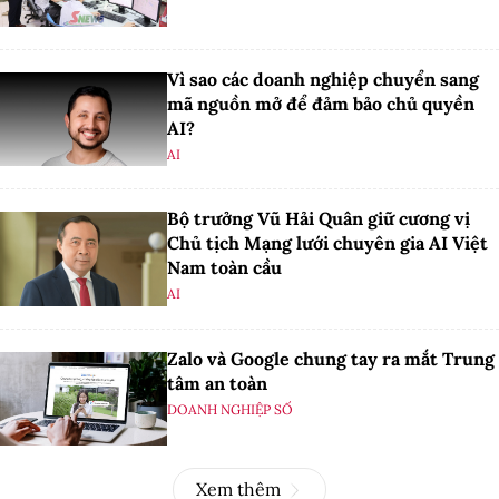
Vì sao các doanh nghiệp chuyển sang
mã nguồn mở để đảm bảo chủ quyền
AI?
AI
Bộ trưởng Vũ Hải Quân giữ cương vị
Chủ tịch Mạng lưới chuyên gia AI Việt
Nam toàn cầu
AI
Zalo và Google chung tay ra mắt Trung
tâm an toàn
DOANH NGHIỆP SỐ
Xem thêm