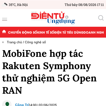
35°C,
Hà Nội
Thứ bảy 08/08/2026 17:11
CHUYỂN ĐỘNG SỐ
KINH TẾ SỐ
ĐIỆN TỬ TIÊU DÙNG
DOANH NGHIỆ
Trang chủ
Công nghệ số
MobiFone hợp tác
Rakuten Symphony
thử nghiệm 5G Open
RAN
14:00
|
02/06/2025
Công Trí