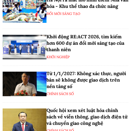
hóa - Khu thể thao đa chức năng
ĐỔI MỚI SÁNG TẠO
Khởi động RE:ACT 2026, tìm kiếm
hơn 600 dự án đổi mới sáng tạo của
thanh niên
KHỞI NGHIỆP
Từ 1/1/2027: Không xác thực, người
bán sẽ không được giao dịch trên
nền tảng số
CHÍNH SÁCH SỐ
Quốc hội xem xét luật hóa chính
sách về viễn thông, giao dịch điện tử
và chuyển giao công nghệ
CHÍNH SÁCH SỐ