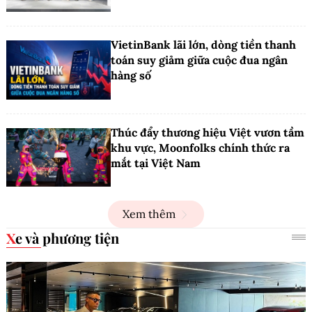
VietinBank lãi lớn, dòng tiền thanh
toán suy giảm giữa cuộc đua ngân
hàng số
Thúc đẩy thương hiệu Việt vươn tầm
khu vực, Moonfolks chính thức ra
mắt tại Việt Nam
Xem thêm
Xe và phương tiện