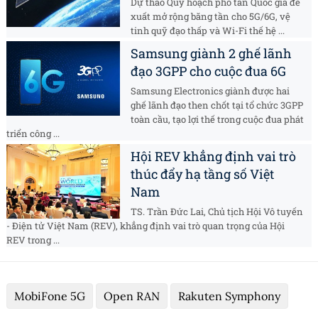
Dự thảo Quy hoạch phổ tần Quốc gia đề
xuất mở rộng băng tần cho 5G/6G, vệ
tinh quỹ đạo thấp và Wi-Fi thế hệ ...
Samsung giành 2 ghế lãnh
đạo 3GPP cho cuộc đua 6G
Samsung Electronics giành được hai
ghế lãnh đạo then chốt tại tổ chức 3GPP
toàn cầu, tạo lợi thế trong cuộc đua phát
triển công ...
Hội REV khẳng định vai trò
thúc đẩy hạ tầng số Việt
Nam
TS. Trần Đức Lai, Chủ tịch Hội Vô tuyến
- Điện tử Việt Nam (REV), khẳng định vai trò quan trọng của Hội
REV trong ...
MobiFone 5G
Open RAN
Rakuten Symphony