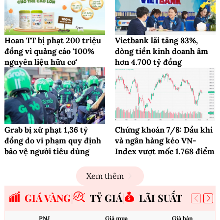
Hoan TT bị phạt 200 triệu
Vietbank lãi tăng 83%,
đồng vì quảng cáo '100%
dòng tiền kinh doanh âm
nguyên liệu hữu cơ'
hơn 4.700 tỷ đồng
Grab bị xử phạt 1,36 tỷ
Chứng khoán 7/8: Dầu khí
đồng do vi phạm quy định
và ngân hàng kéo VN-
bảo vệ người tiêu dùng
Index vượt mốc 1.768 điểm
Xem thêm
GIÁ VÀNG
TỶ GIÁ
LÃI SUẤT
PNJ
Giá mua
Giá bán