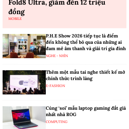
Fold8 Ultra, giảm đến 12 triệu
đồng
MOBILE
P.H.E Show 2026 tiếp tục là điểm
đến không thể bỏ qua của những ai
đam mê âm thanh và giải trí gia đình
NGHE - NHÌN
Thêm một mẫu tai nghe thiết kế mở
chính thức trình làng
E-FASHION
Cùng ‘soi’ mẫu laptop gaming đắt giá
nhất nhà ROG
COMPUTING