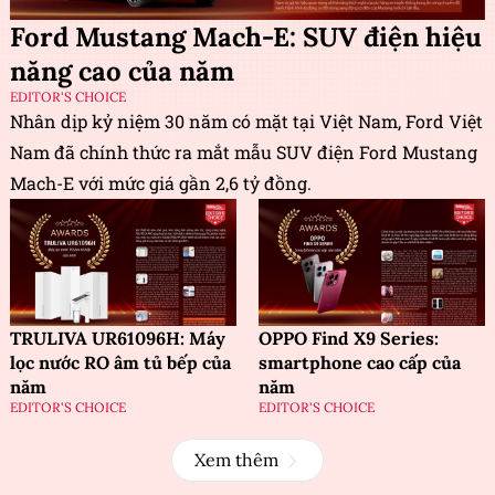
Ford Mustang Mach-E: SUV điện hiệu
năng cao của năm
EDITOR'S CHOICE
Nhân dịp kỷ niệm 30 năm có mặt tại Việt Nam, Ford Việt
Nam đã chính thức ra mắt mẫu SUV điện Ford Mustang
Mach-E với mức giá gần 2,6 tỷ đồng.
TRULIVA UR61096H: Máy
OPPO Find X9 Series:
lọc nước RO âm tủ bếp của
smartphone cao cấp của
năm
năm
EDITOR'S CHOICE
EDITOR'S CHOICE
Xem thêm