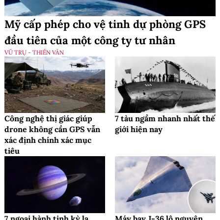
Mỹ cấp phép cho vệ tinh dự phòng GPS
đầu tiên của một công ty tư nhân
VŨ TRỤ - THIÊN VĂN
Công nghệ thị giác giúp
7 tàu ngầm nhanh nhất thế
drone không cần GPS vẫn
giới hiện nay
xác định chính xác mục
tiêu
7 ngoại hành tinh kỳ lạ
Máy bay J-36 lộ nguyên