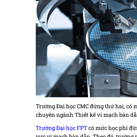
Trường Đai học CMC đứng thứ hai, có m
chuyên ngành Thiết kế vi mạch bán dẫ
Trường Đại học FPT
có mức học phí đứn
vực vi mạch bán dẫn. Theo đó, trường nà