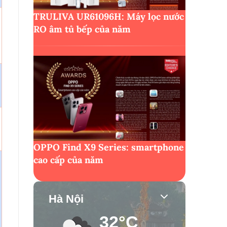
TRULIVA UR61096H: Máy lọc nước
RO âm tủ bếp của năm
OPPO Find X9 Series: smartphone
cao cấp của năm
Hà Nội
32°C