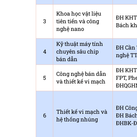
Khoa học vật liệu
ĐH KHT
3
tiên tiến và công
Bách k
nghệ nano
Kỹ thuật máy tính
ĐH Cần 
4
chuyên sâu chip
nghệ TT
bán dẫn
ĐH KHT
Công nghệ bán dẫn
5
FPT, Ph
và thiết kế vi mạch
ĐHQGH
ĐH Công
Thiết kế vi mạch và
6
ĐH Bách
hệ thống nhúng
ĐHBK-