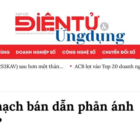
 DÙNG
DOANH NGHIỆP SỐ
CÔNG NGHỆ SỐ
CHUYỂN ĐỔI SỐ
12S3KAV) sau hơn một tháng
ACB lọt vào Top 20 doanh n
mạch bán dẫn phản ánh
?