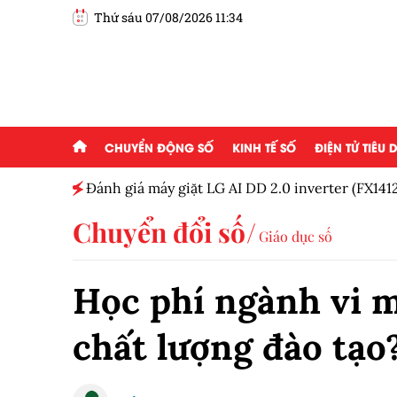
Thứ sáu 07/08/2026 11:34
CHUYỂN ĐỘNG SỐ
KINH TẾ SỐ
ĐIỆN TỬ TIÊU
h viện
Đánh giá máy giặt LG AI DD 2.0 inverter (FX14
sử dụng
Chuyển đổi số
Giáo dục số
Học phí ngành vi 
chất lượng đào tạo