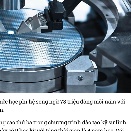
ức học phí hệ song ngữ 78 triệu đồng mỗi năm với
n.
g cao thứ ba trong chương trình đào tạo kỹ sư lĩnh
y có 9 học kỳ với tổng thời gian là 4 năm học. Với