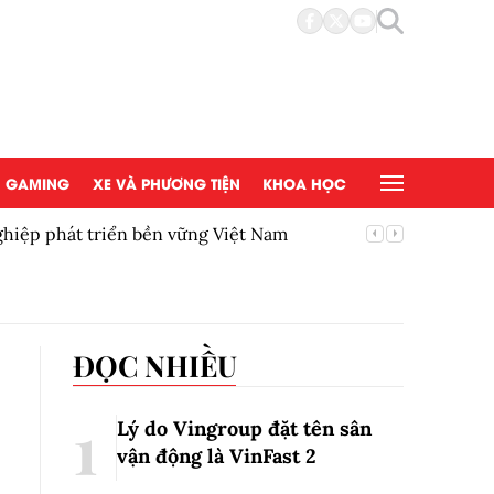
GAMING
XE VÀ PHƯƠNG TIỆN
KHOA HỌC
ghiệp phát triển bền vững Việt Nam
5 chính 
ĐỌC NHIỀU
Lý do Vingroup đặt tên sân
vận động là VinFast
2