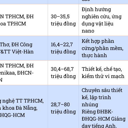
Định hướng
N TP.HCM, ĐH
30–35,5
nghiên cứu, ứng
hoa TP.HCM
triệu đồng
dụng vật liệu
nano
Kết hợp phần
Thơ, ĐH Công
16,4–22,7
cứng/phần mềm,
&TT Việt-Hàn
triệu đồng
thực hành
N TP.HCM, ĐH
30,4–68,7
Thiết kế, chế tạo,
enikaa, ĐHCN-
triệu đồng
kiểm thử vi mạch
N
Chuyên sâu thiết
kế, lập trình
 nghệ TT TP.HCM,
28,7–80
nhúng
 khoa Đà Nẵng,
triệu đồng
Riêng ĐHBK-
ĐHQG-HCM
ĐHQG-HCM Giảng
dạy tiếng Anh.