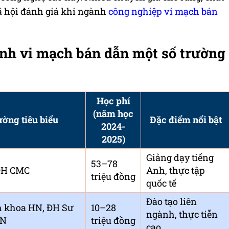
ã hội đánh giá khi ngành
công nghiệp vi mạch bán
 ngành vi mạch bán dẫn một số trường
Học phí
(năm học
ường tiêu biểu
Đặc điểm nổi bật
2024-
2025)
Giảng dạy tiếng
53–78
ĐH CMC
Anh, thực tập
triệu đồng
quốc tế
Đào tạo liên
 khoa HN, ĐH Sư
10–28
ngành, thực tiễn
HN
triệu đồng
cao